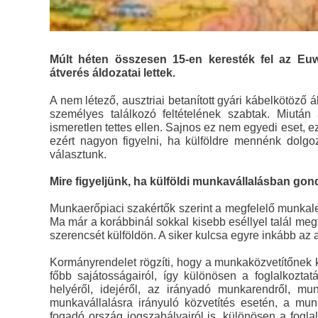
Múlt héten összesen 15-en keresték fel az Euw
átverés áldozatai lettek.
A nem létező, ausztriai betanított gyári kábelkötöző ál
személyes találkozó feltételének szabtak. Miután a
ismeretlen tettes ellen. Sajnos ez nem egyedi eset, e
ezért nagyon figyelni, ha külföldre mennénk dolgoz
választunk.
Mire figyeljünk, ha külföldi munkavállalásban go
Munkaerőpiaci szakértők szerint a megfelelő munkal
Ma már a korábbinál sokkal kisebb eséllyel talál megf
szerencsét külföldön. A siker kulcsa egyre inkább az a
Kormányrendelet rögzíti, hogy a munkaközvetítőnek kö
főbb sajátosságairól, így különösen a foglalkoztatá
helyéről, idejéről, az irányadó munkarendről, munk
munkavállalásra irányuló közvetítés esetén, a munk
fogadó ország jogszabályairól is, különösen a foglal