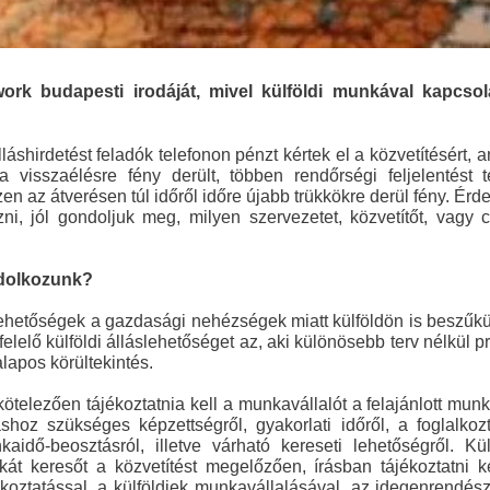
ork budapesti irodáját, mivel külföldi munkával kapcsol
láshirdetést feladók telefonon pénzt kértek el a közvetítésért, a
 visszaélésre fény derült, többen rendőrségi feljelentést t
zen az átverésen túl időről időre újabb trükkökre derül fény. Ér
ni, jól gondoljuk meg, milyen szervezetet, közvetítőt, vagy 
ndolkozunk?
ehetőségek a gazdasági nehézségek miatt külföldön is beszűkü
elelő külföldi álláslehetőséget az, aki különösebb terv nélkül p
lapos körültekintés.
telezően tájékoztatnia kell a munkavállalót a felajánlott mun
shoz szükséges képzettségről, gyakorlati időről, a foglalkoz
aidő-beosztásról, illetve várható kereseti lehetőségről. Kül
át keresőt a közvetítést megelőzően, írásban tájékoztatni k
koztatással, a külföldiek munkavállalásával, az idegenrendész