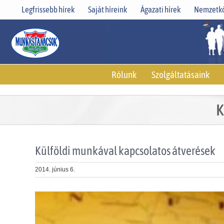
Skip
Legfrissebb hírek
Saját híreink
Ágazati hírek
Nemzetkö
to
content
Rólunk
Szolgáltatásaink
K
Külföldi munkával kapcsolatos átverések
2014. június 6.
View
Larger
Image