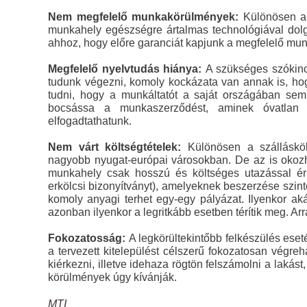
Nem megfelelő munkakörülmények:
Különösen ab
munkahely egészségre ártalmas technológiával dolgoz
ahhoz, hogy előre garanciát kapjunk a megfelelő mu
Megfelelő nyelvtudás hiánya:
A szükséges szókinc
tudunk végezni, komoly kockázata van annak is, h
tudni, hogy a munkáltatót a saját országában sem
bocsássa a munkaszerződést, aminek óvatlan a
elfogadtathatunk.
Nem várt költségtételek:
Különösen a szállásköl
nagyobb nyugat-európai városokban. De az is okozha
munkahely csak hosszú és költséges utazással érh
erkölcsi bizonyítványt), amelyeknek beszerzése szin
komoly anyagi terhet egy-egy pályázat. Ilyenkor aká
azonban ilyenkor a legritkább esetben térítik meg. Ar
Fokozatosság:
A legkörültekintőbb felkészülés eset
a tervezett kitelepülést célszerű fokozatosan végr
kiérkezni, illetve idehaza rögtön felszámolni a lakás
körülmények úgy kívánják.
MTI