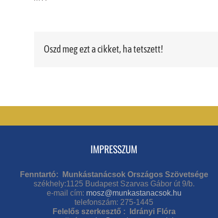
Oszd meg ezt a cikket, ha tetszett!
IMPRESSZUM
Fenntartó: Munkástanácsok Országos Szövetsége
székhely:1125 Budapest Szarvas Gábor út 9/b.
e-mail cím:
mosz@munkastanacsok.hu
telefonszám: 275-1445
Felelős szerkesztő : Idrányi Flóra