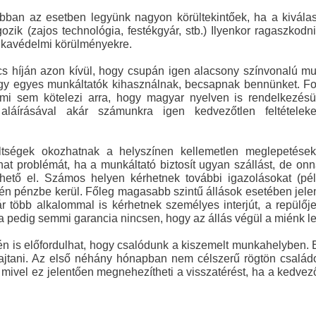
ban az esetben legyünk nagyon körültekintőek, ha a kiválas
ik (zajos technológia, festékgyár, stb.) Ilyenkor ragaszkodni
nkavédelmi körülményekre.
s híján azon kívül, hogy csupán igen alacsony színvonalú m
ogy egyes munkáltatók kihasználnak, becsapnak bennünket. F
mi sem kötelezi arra, hogy magyar nyelven is rendelkezésü
láírásával akár számunkra igen kedvezőtlen feltételeke
tségek okozhatnak a helyszínen kellemetlen meglepetések
t problémát, ha a munkáltató biztosít ugyan szállást, de on
ető el. Számos helyen kérhetnek további igazolásokat (pél
tén pénzbe kerül. Főleg magasabb szintű állások esetében jele
r több alkalommal is kérhetnek személyes interjút, a repülőj
ra pedig semmi garancia nincsen, hogy az állás végül a miénk le
én is előfordulhat, hogy csalódunk a kiszemelt munkahelyben. 
ehajtani. Az első néhány hónapban nem célszerű rögtön csalá
t, mivel ez jelentően megnehezítheti a visszatérést, ha a kedvez