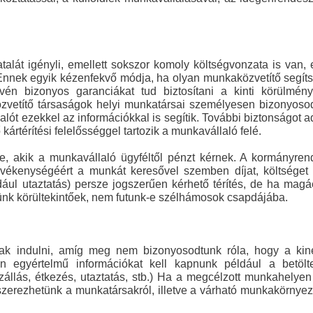
alát igényli, emellett sokszor komoly költségvonzata is van, 
 Ennek egyik kézenfekvő módja, ha olyan munkaközvetítő segít
én bizonyos garanciákat tud biztosítani a kinti körülmény
özvetítő társaságok helyi munkatársai személyesen bizonyos
t ezekkel az információkkal is segítik. További biztonságot a
 kártérítési felelősséggel tartozik a munkavállaló felé.
, akik a munkavállaló ügyféltől pénzt kérnek. A kormányren
evékenységéért a munkát keresővel szemben díjat, költsége
dául utaztatás) persze jogszerűen kérhető térítés, de ha magá
ünk körültekintőek, nem futunk-e szélhámosok csapdájába.
 indulni, amíg meg nem bizonyosodtunk róla, hogy a kiné
 egyértelmű információkat kell kapnunk például a betölt
 (szállás, étkezés, utaztatás, stb.) Ha a megcélzott munkahelye
 szerezhetünk a munkatársakról, illetve a várható munkakörnyez