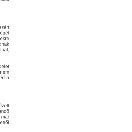
ezért
ségét
ekre
odnak
dhat,
delet
t nem
ért a
zett
endő
n már
etről