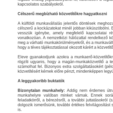
kapcsolatos szabályokról.
Célszerű megbízható közvetítőkre hagyatkozni
A külföldi munkavállalás jelentős döntések meghozat
célszerű a kockázatokat minél jobban kiküszöbölni.
vesszük igénybe, amely megfelelő kapcsolatai rév
vonatkozóan. A nemzetközi hálózattal rendelkező k
meg a várható munkakörülményekről, és a munkavállaló
hogy a téves tájékoztatással okozott kárért a közvetítő
Eleve gyanakodjunk azokra a munkaerő-közvetítőkre
rögzíti ugyanis, hogy a magán-munkaközvetítő a t
számolhat fel. Bizonyos extra szolgáltatásokért (pél
közvetítésért kérnek előre pénzt, mindenképpen legy
A leggyakoribb buktatók
Bizonytalan munkahely:
Addig nem érdemes útnak
munkahelyre valóban minket várnak. Ennek során
feladatkörről, a bérezésről, a további juttatásokról
dolgozik ismerősünk, további értékes felvilágosítást
is.