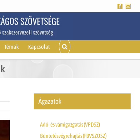
Facebook
Emai
Témák
Kapcsolat
ek
Ágazatok
Adó- és vámigazgatás (VPDSZ)
Büntetésvégrehajtás (FBVSZOSZ)