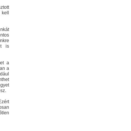
ztott
 kell
unkát
ontos
nkre
t is
et a
nan a
dául
nthet
egyet
sz.
Ezért
dosan
őtlen