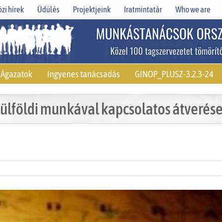
zi hírek
Üdülés
Projektjeink
Iratmintatár
Who we are
Ágazatok
Ingyenes tanácsadás
GINOP_PLUSZ-3.2.3-24
ülföldi munkával kapcsolatos átverés