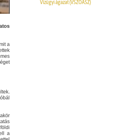
Vízügyi ágazat (VSZOÁSZ)
atos
mit a
ettek
demes
céget
ltek.
róbál
kakör
tatás
földi
ell a
ettel