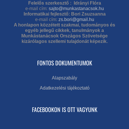
Felelős szerkesztő : Idrányi Flóra
e-mail cím:
sajto@munkastanacsok.hu
Informatikai fejlesztő: Bori Zsuzsanna
e-mail cím:
zs.bori@gmail.hu
A honlapon közzétett szakmai, tudományos és
egyéb jellegű cikkek, tanulmányok a
Munkástanácsok Országos Szövetsége
kizárólagos szellemi tulajdonát képezik.
FONTOS DOKUMENTUMOK
Alapszabály
Adatkezelési tájékoztató
FACEBOOKON IS OTT VAGYUNK