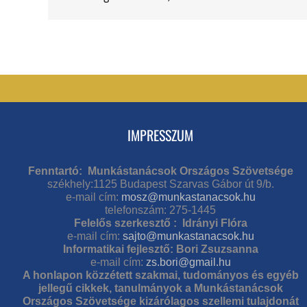
IMPRESSZUM
Fenntartó: Munkástanácsok Országos Szövetsége
székhely:1125 Budapest Szarvas Gábor út 9/b.
e-mail cím:
mosz@munkastanacsok.hu
telefonszám: 275-1445
Felelős szerkesztő : Idrányi Flóra
e-mail cím:
sajto@munkastanacsok.hu
Informatikai fejlesztő: Bori Zsuzsanna
e-mail cím:
zs.bori@gmail.hu
A honlapon közzétett szakmai, tudományos és egyéb
jellegű cikkek, tanulmányok a Munkástanácsok
Országos Szövetsége kizárólagos szellemi tulajdonát