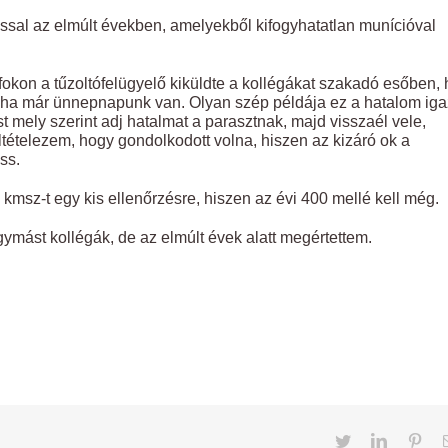
ssal az elmúlt években, amelyekből kifogyhatatlan munícióval
okon a tűzoltófelügyelő kiküldte a kollégákat szakadó esőben,
t, ha már ünnepnapunk van. Olyan szép példája ez a hatalom iga
 mely szerint adj hatalmat a parasztnak, majd visszaél vele,
eltételezem, hogy gondolkodott volna, hiszen az kizáró ok a
ss.
 kmsz-t egy kis ellenőrzésre, hiszen az évi 400 mellé kell még.
gymást kollégák, de az elmúlt évek alatt megértettem.
Twitter
LinkedIn
Pint