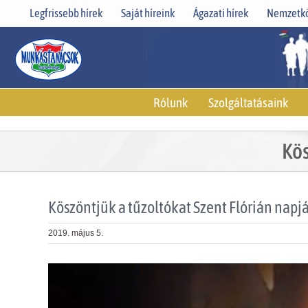
Skip
Legfrissebb hírek
Saját híreink
Ágazati hírek
Nemzetkö
to
content
Rólunk
Szolgáltatásaink
Kös
Köszöntjük a tűzoltókat Szent Flórián napj
2019. május 5.
View
Larger
Image