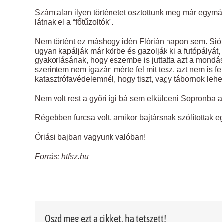
Számtalan ilyen történetet osztottunk meg már egymá
látnak el a “főtűzoltók”.
Nem történt ez máshogy idén Flórián napon sem. Sióf
ugyan kapálják már körbe és gazolják ki a futópályá
gyakorlásának, hogy eszembe is juttatta azt a mondást
szerintem nem igazán mérte fel mit tesz, azt nem is f
katasztrófavédelemnél, hogy tiszt, vagy tábornok lehe
Nem volt rest a győri igi bá sem elküldeni Sopronba a
Régebben furcsa volt, amikor bajtársnak szólítottak e
Óriási bajban vagyunk valóban!
Forrás: htfsz.hu
Oszd meg ezt a cikket, ha tetszett!