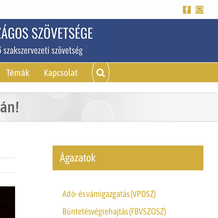
Facebook
Emai
Témák
Kapcsolat
ján!
Ágazatok
Adó- és vámigazgatás (VPDSZ)
Büntetésvégrehajtás (FBVSZOSZ)