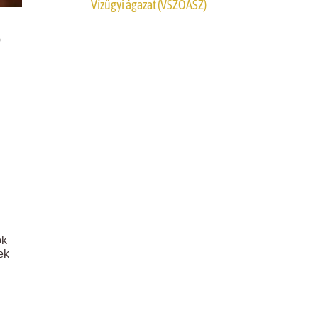
Vízügyi ágazat (VSZOÁSZ)
ók
ek