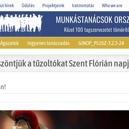
zi hírek
Üdülés
Projektjeink
Iratmintatár
Who we are
Ágazatok
Ingyenes tanácsadás
GINOP_PLUSZ-3.2.3-24
zöntjük a tűzoltókat Szent Flórián nap
án!