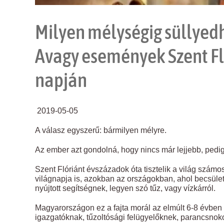
Milyen mélységig süllyed
Avagy események Szent Fl
napján
2019-05-05
A válasz egyszerű: bármilyen mélyre.
Az ember azt gondolná, hogy nincs már lejjebb, ped
Szent Flóriánt évszázadok óta tisztelik a világ számos
világnapja is, azokban az országokban, ahol becsüle
nyújtott segítségnek, legyen szó tűz, vagy vízkárról.
Magyarországon ez a fajta morál az elmúlt 6-8 évben 
igazgatóknak, tűzoltósági felügyelőknek, parancsnok