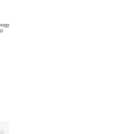
 hogy
zi
erest
Email