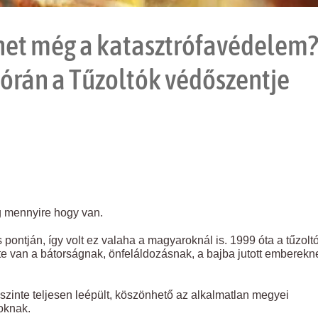
het még a katasztrófavédelem?
órán a Tűzoltók védőszentje
ig mennyire hogy van.
 pontján, így volt ez valaha a magyaroknál is. 1999 óta a tűzolt
te van a bátorságnak, önfeláldozásnak, a bajba jutott emberekn
szinte teljesen leépült, köszönhető az alkalmatlan megyei
oknak.