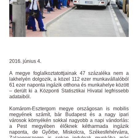
2016. június 4.
A megye foglalkoztatottjainak 47 százaléka nem a
lakhelyén dolgozik, a közel 112 ezer munkavállalóból
61 ezer naponta ingázik otthona és munkahelye között
– derült ki a Központi Statisztikai Hivatal legfrissebb
adataiból.
Komárom-Esztergom megye országosan is mobilis
megyének számít, bár Budapest és a nagy ipari
városok környékén sokkal nagyobb a napi vándorlás:
a Pest megyében élőknek kétharmada ingázik
naponta, de Győrbe, Miskolcra, Székesfehérvárra,
Zalaegerszegre is sokan indulnak munkába más