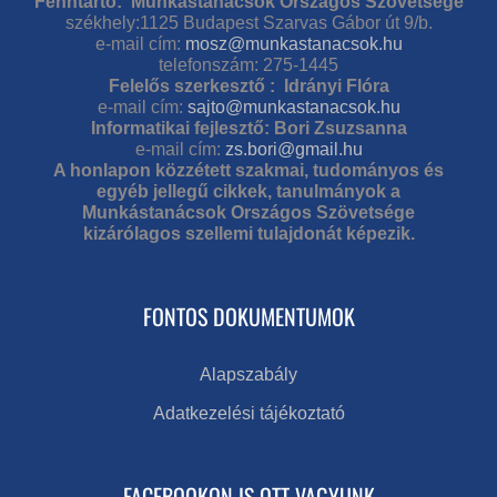
Fenntartó: Munkástanácsok Országos Szövetsége
székhely:1125 Budapest Szarvas Gábor út 9/b.
e-mail cím:
mosz@munkastanacsok.hu
telefonszám: 275-1445
Felelős szerkesztő : Idrányi Flóra
e-mail cím:
sajto@munkastanacsok.hu
Informatikai fejlesztő: Bori Zsuzsanna
e-mail cím:
zs.bori@gmail.hu
A honlapon közzétett szakmai, tudományos és
egyéb jellegű cikkek, tanulmányok a
Munkástanácsok Országos Szövetsége
kizárólagos szellemi tulajdonát képezik.
FONTOS DOKUMENTUMOK
Alapszabály
Adatkezelési tájékoztató
FACEBOOKON IS OTT VAGYUNK