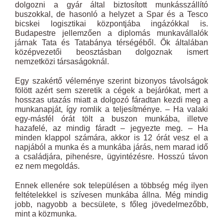
dolgozni a gyár által biztosított munkásszállító
buszokkal, de hasonló a helyzet a Spar és a Tesco
bicskei logisztikai központjába ingázókkal is.
Budapestre jellemzően a diplomás munkavállalók
járnak Tata és Tatabánya térségéből. Ők általában
középvezetői beosztásban dolgoznak ismert
nemzetközi társaságoknál.
Egy szakértő véleménye szerint bizonyos távolságok
fölött azért sem szeretik a cégek a bejárókat, mert a
hosszas utazás miatt a dolgozó fáradtan kezdi meg a
munkanapját, így romlik a teljesítménye. – Ha valaki
egy-másfél órát tölt a buszon munkába, illetve
hazafelé, az mindig fáradt – jegyezte meg. – Ha
minden klappol számára, akkor is 12 órát vesz el a
napjából a munka és a munkába járás, nem marad idő
a családjára, pihenésre, ügyintézésre. Hosszú távon
ez nem megoldás.
Ennek ellenére sok településen a többség még ilyen
feltételekkel is szívesen munkába állna. Még mindig
jobb, nagyobb a becsülete, s főleg jövedelmezőbb,
mint a közmunka.