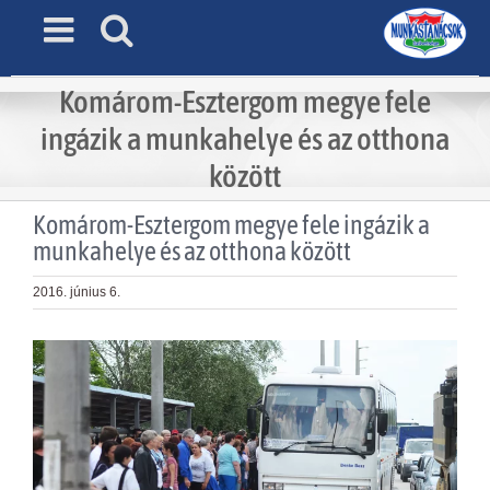
Skip
to
content
Komárom-Esztergom megye fele
ingázik a munkahelye és az otthona
között
Komárom-Esztergom megye fele ingázik a
munkahelye és az otthona között
2016. június 6.
View
Larger
Image