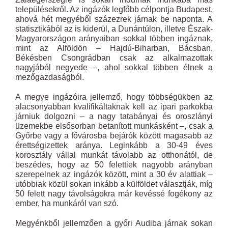
településekről. Az ingázók legfőbb célpontja Budapest,
ahová hét megyéből százezrek járnak be naponta. A
statisztikából az is kiderül, a Dunántúlon, illetve Észak-
Magyarországon arányaiban sokkal többen ingáznak,
mint az Alföldön – Hajdú-Biharban, Bácsban,
Békésben Csongrádban csak az alkalmazottak
nagyjából negyede –, ahol sokkal többen élnek a
mezőgazdaságból.
A megye ingázóira jellemző, hogy többségükben az
alacsonyabban kvalifikáltaknak kell az ipari parkokba
járniuk dolgozni – a nagy tatabányai és oroszlányi
üzemekbe elsősorban betanított munkásként –, csak a
Győrbe vagy a fővárosba bejárók között magasabb az
érettségizettek aránya. Leginkább a 30-49 éves
korosztály vállal munkát távolabb az otthonától, de
beszédes, hogy az 50 felettiek nagyobb arányban
szerepelnek az ingázók között, mint a 30 év alattiak –
utóbbiak közül sokan inkább a külföldet választják, míg
50 felett nagy távolságokra már kevéssé fogékony az
ember, ha munkáról van szó.
Megyénkből jellemzően a győri Audiba járnak sokan