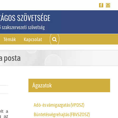
Facebook
Emai
Témák
Kapcsolat
a posta
Ágazatok
Adó- és vámigazgatás (VPDSZ)
lt a
Büntetésvégrehajtás (FBVSZOSZ)
g az