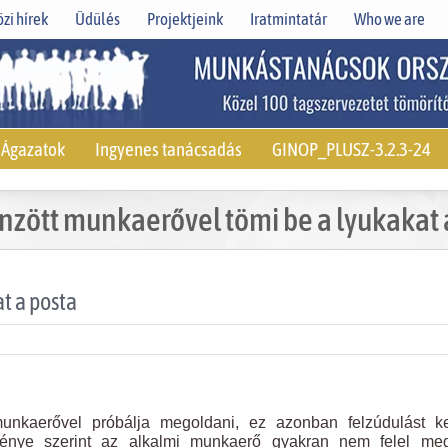
zi hírek
Üdülés
Projektjeink
Iratmintatár
Who we are
Ágazatok
Ingyenes tanácsadás
GINOP_PLUSZ-3.2.3-24
nzött munkaerővel tömi be a lyukakat 
t a posta
nkaerővel próbálja megoldani, ez azonban felzúdulást ke
ménye szerint az alkalmi munkaerő gyakran nem felel me