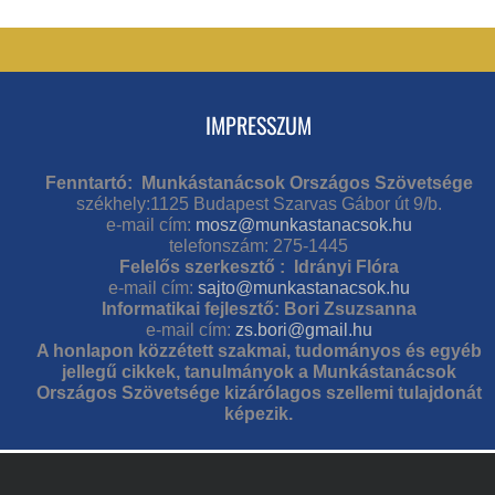
IMPRESSZUM
Fenntartó: Munkástanácsok Országos Szövetsége
székhely:1125 Budapest Szarvas Gábor út 9/b.
e-mail cím:
mosz@munkastanacsok.hu
telefonszám: 275-1445
Felelős szerkesztő : Idrányi Flóra
e-mail cím:
sajto@munkastanacsok.hu
Informatikai fejlesztő: Bori Zsuzsanna
e-mail cím:
zs.bori@gmail.hu
A honlapon közzétett szakmai, tudományos és egyéb
jellegű cikkek, tanulmányok a Munkástanácsok
Országos Szövetsége kizárólagos szellemi tulajdonát
képezik.