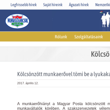
Skip
Legfrissebb hírek
Saját híreink
Ágazati hírek
Nemzetkö
to
content
Rólunk
Szolgáltatásaink
Kölcsö
Kölcsönzött munkaerővel tömi be a lyukaka
2017. április 12.
View
Larger
A munkaerőhiányt a Magyar Posta kölcsönzött mu
Image
munkavállalók körében. A szakszervezetek véle