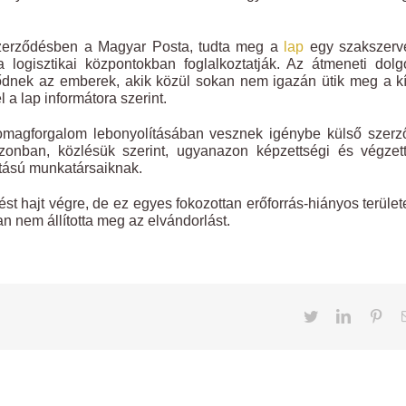
szerződésben a Magyar Posta, tudta meg a
lap
egy szakszerve
 logisztikai központokban foglalkoztatják. Az átmeneti dol
élődnek az emberek, akik közül sokan nem igazán ütik meg a k
 a lap informátora szerint.
somagforgalom lebonyolításában vesznek igénybe külső szerz
 azonban, közlésük szerint, ugyanazon képzettségi és végzet
tatású munkatársaiknak.
st hajt végre, de ez egyes fokozottan erőforrás-hiányos terüle
an nem állította meg az elvándorlást.
Twitter
LinkedIn
Pint