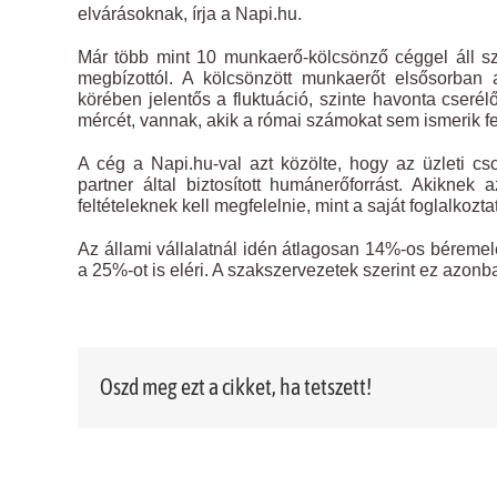
elvárásoknak, írja a Napi.hu.
Már több mint 10 munkaerő-kölcsönző céggel áll 
megbízottól. A kölcsönzött munkaerőt elsősorban a
körében jelentős a fluktuáció, szinte havonta cser
mércét, vannak, akik a római számokat sem ismerik fel
A cég a Napi.hu-val azt közölte, hogy az üzleti c
partner által biztosított humánerőforrást. Akiknek
feltételeknek kell megfelelnie, mint a saját foglalkoz
Az állami vállalatnál idén átlagosan 14%-os béremelé
a 25%-ot is eléri. A szakszervezetek szerint ez azonb
Oszd meg ezt a cikket, ha tetszett!