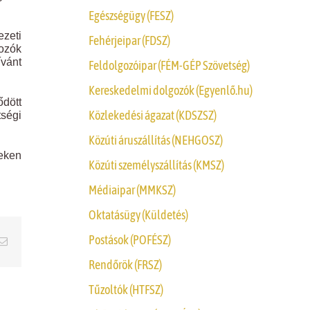
Egészségügy (FESZ)
zeti
Fehérjeipar (FDSZ)
gozók
ívánt
Feldolgozóipar (FÉM-GÉP Szövetség)
Kereskedelmi dolgozók (Egyenlő.hu)
ődött
Közlekedési ágazat (KDSZSZ)
tségi
Közúti áruszállítás (NEHGOSZ)
teken
Közúti személyszállítás (KMSZ)
Médiaipar (MMKSZ)
Oktatásügy (Küldetés)
Postások (POFÉSZ)
erest
Email
Rendőrök (FRSZ)
Tűzoltók (HTFSZ)