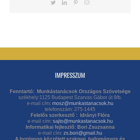
Twitter
LinkedIn
Pinterest
Email
IMPRESSZUM
Fenntartó: Munkástanácsok Országos Szövetsége
székhely:1125 Budapest Szarvas Gábor út 9/b.
e-mail cím:
mosz@munkastanacsok.hu
telefonszám: 275-1445
Felelős szerkesztő : Idrányi Flóra
e-mail cím:
sajto@munkastanacsok.hu
Informatikai fejlesztő: Bori Zsuzsanna
e-mail cím:
zs.bori@gmail.hu
A honlapon közzétett szakmai, tudományos és