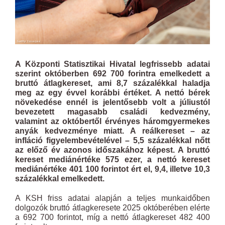
A Központi Statisztikai Hivatal legfrissebb adatai
szerint októberben 692 700 forintra emelkedett a
bruttó átlagkereset, ami 8,7 százalékkal haladja
meg az egy évvel korábbi értéket. A nettó bérek
növekedése ennél is jelentősebb volt a júliustól
bevezetett magasabb családi kedvezmény,
valamint az októbertől érvényes háromgyermekes
anyák kedvezménye miatt. A reálkereset – az
infláció figyelembevételével – 5,5 százalékkal nőtt
az előző év azonos időszakához képest. A bruttó
kereset mediánértéke 575 ezer, a nettó kereset
mediánértéke 401 100 forintot ért el, 9,4, illetve 10,3
százalékkal emelkedett.
A KSH friss adatai alapján a teljes munkaidőben
dolgozók bruttó átlagkeresete 2025 októberében elérte
a 692 700 forintot, míg a nettó átlagkereset 482 400