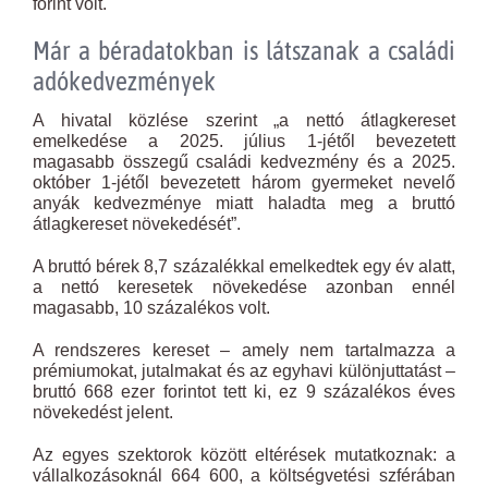
forint volt.
Már a béradatokban is látszanak a családi
adókedvezmények
A hivatal közlése szerint „a nettó átlagkereset
emelkedése a 2025. július 1-jétől bevezetett
magasabb összegű családi kedvezmény és a 2025.
október 1-jétől bevezetett három gyermeket nevelő
anyák kedvezménye miatt haladta meg a bruttó
átlagkereset növekedését”.
A bruttó bérek 8,7 százalékkal emelkedtek egy év alatt,
a nettó keresetek növekedése azonban ennél
magasabb, 10 százalékos volt.
A rendszeres kereset – amely nem tartalmazza a
prémiumokat, jutalmakat és az egyhavi különjuttatást –
bruttó 668 ezer forintot tett ki, ez 9 százalékos éves
növekedést jelent.
Az egyes szektorok között eltérések mutatkoznak: a
vállalkozásoknál 664 600, a költségvetési szférában