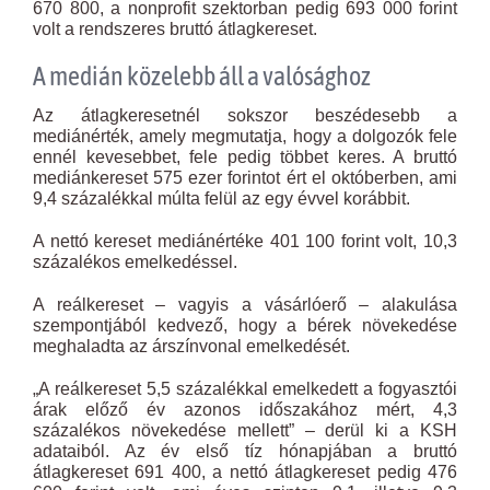
670 800, a nonprofit szektorban pedig 693 000 forint
volt a rendszeres bruttó átlagkereset.
A medián közelebb áll a valósághoz
Az átlagkeresetnél sokszor beszédesebb a
mediánérték, amely megmutatja, hogy a dolgozók fele
ennél kevesebbet, fele pedig többet keres. A bruttó
mediánkereset 575 ezer forintot ért el októberben, ami
9,4 százalékkal múlta felül az egy évvel korábbit.
A nettó kereset mediánértéke 401 100 forint volt, 10,3
százalékos emelkedéssel.
A reálkereset – vagyis a vásárlóerő – alakulása
szempontjából kedvező, hogy a bérek növekedése
meghaladta az árszínvonal emelkedését.
„A reálkereset 5,5 százalékkal emelkedett a fogyasztói
árak előző év azonos időszakához mért, 4,3
százalékos növekedése mellett” – derül ki a KSH
adataiból. Az év első tíz hónapjában a bruttó
átlagkereset 691 400, a nettó átlagkereset pedig 476