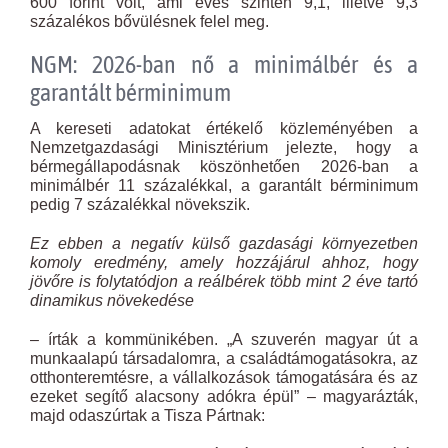
600 forint volt, ami éves szinten 9,1, illetve 9,3
százalékos bővülésnek felel meg.
NGM: 2026-ban nő a minimálbér és a
garantált bérminimum
A kereseti adatokat értékelő közleményében a
Nemzetgazdasági Minisztérium jelezte, hogy a
bérmegállapodásnak köszönhetően 2026-ban a
minimálbér 11 százalékkal, a garantált bérminimum
pedig 7 százalékkal növekszik.
Ez ebben a negatív külső gazdasági környezetben
komoly eredmény, amely hozzájárul ahhoz, hogy
jövőre is folytatódjon a reálbérek több mint 2 éve tartó
dinamikus növekedése
– írták a kommünikében. „A szuverén magyar út a
munkaalapú társadalomra, a családtámogatásokra, az
otthonteremtésre, a vállalkozások támogatására és az
ezeket segítő alacsony adókra épül” – magyarázták,
majd odaszúrtak a Tisza Pártnak: