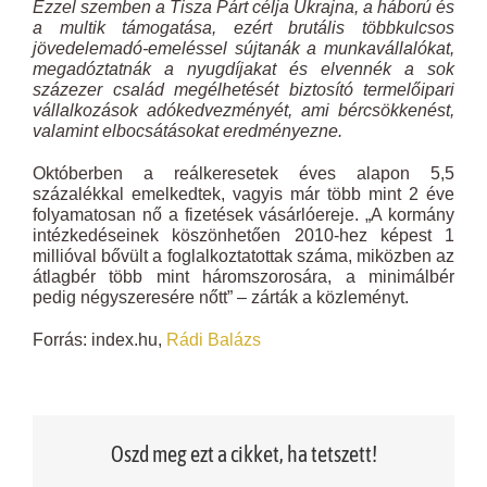
Ezzel szemben a Tisza Párt célja Ukrajna, a háború és
a multik támogatása, ezért brutális többkulcsos
jövedelemadó-emeléssel sújtanák a munkavállalókat,
megadóztatnák a nyugdíjakat és elvennék a sok
százezer család megélhetését biztosító termelőipari
vállalkozások adókedvezményét, ami bércsökkenést,
valamint elbocsátásokat eredményezne.
Októberben a reálkeresetek éves alapon 5,5
százalékkal emelkedtek, vagyis már több mint 2 éve
folyamatosan nő a fizetések vásárlóereje. „A kormány
intézkedéseinek köszönhetően 2010-hez képest 1
millióval bővült a foglalkoztatottak száma, miközben az
átlagbér több mint háromszorosára, a minimálbér
pedig négyszeresére nőtt” – zárták a közleményt.
Forrás: index.hu,
Rádi Balázs
Oszd meg ezt a cikket, ha tetszett!