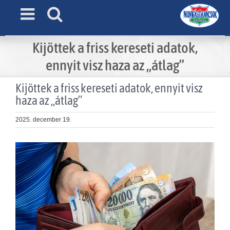
Skip
to
content
Kijöttek a friss kereseti adatok,
ennyit visz haza az „átlag”
Kijöttek a friss kereseti adatok, ennyit visz
haza az „átlag”
2025. december 19.
View
Larger
Image