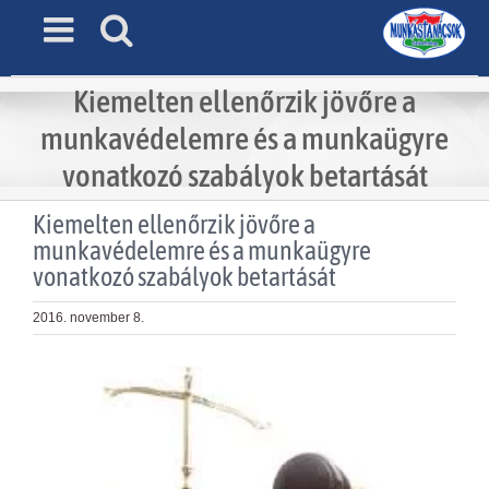
Skip
to
content
Kiemelten ellenőrzik jövőre a
munkavédelemre és a munkaügyre
vonatkozó szabályok betartását
Kiemelten ellenőrzik jövőre a
munkavédelemre és a munkaügyre
vonatkozó szabályok betartását
2016. november 8.
View
Larger
Image