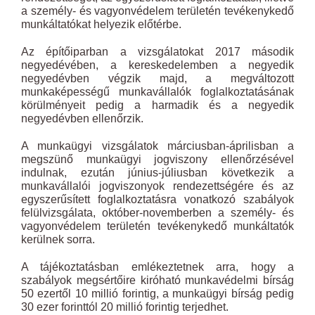
a személy- és vagyonvédelem területén tevékenykedő
munkáltatókat helyezik előtérbe.
Az építőiparban a vizsgálatokat 2017 második
negyedévében, a kereskedelemben a negyedik
negyedévben végzik majd, a megváltozott
munkaképességű munkavállalók foglalkoztatásának
körülményeit pedig a harmadik és a negyedik
negyedévben ellenőrzik.
A munkaügyi vizsgálatok márciusban-áprilisban a
megszünő munkaügyi jogviszony ellenőrzésével
indulnak, ezután június-júliusban következik a
munkavállalói jogviszonyok rendezettségére és az
egyszerűsített foglalkoztatásra vonatkozó szabályok
felülvizsgálata, október-novemberben a személy- és
vagyonvédelem területén tevékenykedő munkáltatók
kerülnek sorra.
A tájékoztatásban emlékeztetnek arra, hogy a
szabályok megsértőire kiróható munkavédelmi bírság
50 ezertől 10 millió forintig, a munkaügyi bírság pedig
30 ezer forinttól 20 millió forintig terjedhet.