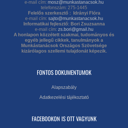
e-mail cím:
mosz@munkastanacsok.hu
telefonszám: 275-1445
Felelős szerkesztő : Idrányi Flóra
e-mail cím:
sajto@munkastanacsok.hu
Informatikai fejlesztő: Bori Zsuzsanna
e-mail cím:
zs.bori@gmail.hu
A honlapon közzétett szakmai, tudományos és
egyéb jellegű cikkek, tanulmányok a
Munkástanácsok Országos Szövetsége
kizárólagos szellemi tulajdonát képezik.
FONTOS DOKUMENTUMOK
Alapszabály
Adatkezelési tájékoztató
FACEBOOKON IS OTT VAGYUNK