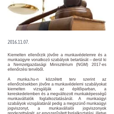
2016.11.07.
Kiemelten ellenőrzik jövőre a munkavédelemre és a
munkaügyre vonatkozó szabályok betartását – derül ki
a Nemzetgazdasági Minisztérium (NGM) 2017-es
ellenőrzési tervéből.
A munka.hu-n közzétett terv szerint az
ellenőrzésekben jövőre a munkavédelemi szabályokat
kiemelten vizsgálják az építőiparban, a
kereskedelemben és a megváltozott munkaképességű
munkavállalók foglalkoztatásánál. A munkaügyi
szabályok vizsgálatánál pedig a megszünő munkaügyi
jogviszonyt, a munkavállalói jogviszonyok
rendezettségét, az egyszerűsített foglalkoztatási, illetve