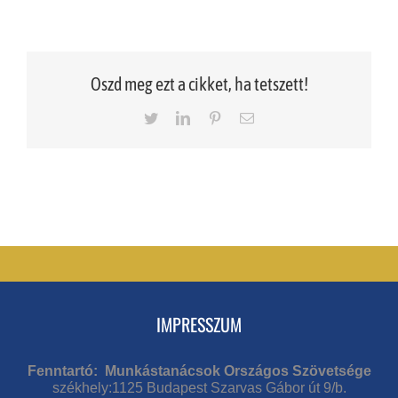
Oszd meg ezt a cikket, ha tetszett!
Twitter
LinkedIn
Pinterest
Email
IMPRESSZUM
Fenntartó: Munkástanácsok Országos Szövetsége
székhely:1125 Budapest Szarvas Gábor út 9/b.