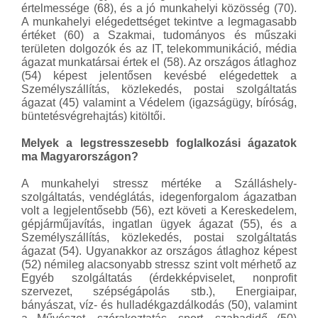
értelmessége (68), és a jó munkahelyi közösség (70).
A munkahelyi elégedettséget tekintve a legmagasabb
értéket (60) a Szakmai, tudományos és műszaki
területen dolgozók és az IT, telekommunikáció, média
ágazat munkatársai értek el (58). Az országos átlaghoz
(54) képest jelentősen kevésbé elégedettek a
Személyszállítás, közlekedés, postai szolgáltatás
ágazat (45) valamint a Védelem (igazságügy, bíróság,
büntetésvégrehajtás) kitöltői.
Melyek a legstresszesebb foglalkozási ágazatok
ma Magyarországon?
A munkahelyi stressz mértéke a Szálláshely-
szolgáltatás, vendéglátás, idegenforgalom ágazatban
volt a legjelentősebb (56), ezt követi a Kereskedelem,
gépjárműjavítás, ingatlan ügyek ágazat (55), és a
Személyszállítás, közlekedés, postai szolgáltatás
ágazat (54). Ugyanakkor az országos átlaghoz képest
(52) némileg alacsonyabb stressz szint volt mérhető az
Egyéb szolgáltatás (érdekképviselet, nonprofit
szervezet, szépségápolás stb.), Energiaipar,
bányászat, víz- és hulladékgazdálkodás (50), valamint