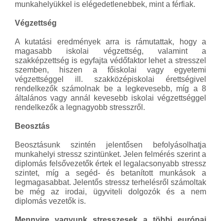
munkahelyükkel is elégedetlenebbek, mint a férfiak.
Végzettség
A kutatási eredmények arra is rámutattak, hogy a
magasabb iskolai végzettség, valamint a
szakképzettség is egyfajta védőfaktor lehet a stresszel
szemben, hiszen a főiskolai vagy egyetemi
végzettséggel ill. szakközépiskolai érettségivel
rendelkezők számolnak be a legkevesebb, míg a 8
általános vagy annál kevesebb iskolai végzettséggel
rendelkezők a legnagyobb stresszről.
Beosztás
Beosztásunk szintén jelentősen befolyásolhatja
munkahelyi stressz szintünket. Jelen felmérés szerint a
diplomás felsővezetők értek el legalacsonyabb stressz
szintet, míg a segéd- és betanított munkások a
legmagasabbat. Jelentős stressz terhelésről számoltak
be még az irodai, ügyviteli dolgozók és a nem
diplomás vezetők is.
Mennyire vagyunk stresszesek a többi európai