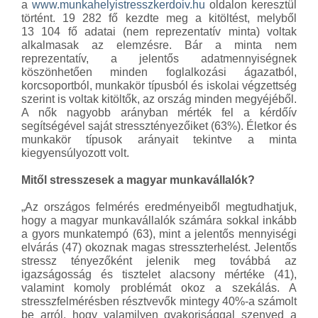
a
www.munkahelyistresszkerdoiv.hu
oldalon keresztül
történt. 19 282 fő kezdte meg a kitöltést, melyből
13 104 fő adatai (nem reprezentatív minta) voltak
alkalmasak az elemzésre. Bár a minta nem
reprezentatív, a jelentős adatmennyiségnek
köszönhetően minden foglalkozási ágazatból,
korcsoportból, munkakör típusból és iskolai végzettség
szerint is voltak kitöltők, az ország minden megyéjéből.
A nők nagyobb arányban mérték fel a kérdőív
segítségével saját stressztényezőiket (63%). Életkor és
munkakör típusok arányait tekintve a minta
kiegyensúlyozott volt.
Mitől stresszesek a magyar munkavállalók?
„Az országos felmérés eredményeiből megtudhatjuk,
hogy a magyar munkavállalók számára sokkal inkább
a gyors munkatempó (63), mint a jelentős mennyiségi
elvárás (47) okoznak magas stresszterhelést. Jelentős
stressz tényezőként jelenik meg továbbá az
igazságosság és tisztelet alacsony mértéke (41),
valamint komoly problémát okoz a szekálás. A
stresszfelmérésben résztvevők mintegy 40%-a számolt
be arról, hogy valamilyen gyakorisággal szenved a