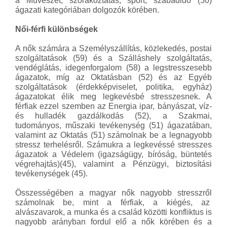
a Művészet, szórakoztatás, sport, szabadidő (50)
ágazati kategóriában dolgozók körében.
Női-férfi különbségek
A nők számára a Személyszállítás, közlekedés, postai
szolgáltatások (59) és a Szálláshely szolgáltatás,
vendéglátás, idegenforgalom (58) a legstresszesebb
ágazatok, míg az Oktatásban (52) és az Egyéb
szolgáltatások (érdekképviselet, politika, egyház)
ágazatokat élik meg legkevésbé stresszesnek. A
férfiak ezzel szemben az Energia ipar, bányászat, víz-
és hulladék gazdálkodás (52), a Szakmai,
tudományos, műszaki tevékenység (51) ágazatában,
valamint az Oktatás (51) számolnak be a legnagyobb
stressz terhelésről. Számukra a legkevéssé stresszes
ágazatok a Védelem (igazságügy, bíróság, büntetés
végrehajtás)(45), valamint a Pénzügyi, biztosítási
tevékenységek (45).
Összességében a magyar nők nagyobb stresszről
számolnak be, mint a férfiak, a kiégés, az
alvászavarok, a munka és a család közötti konfliktus is
nagyobb arányban fordul elő a nők körében és a