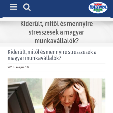
Skip
to
content
Kiderült, mitől és mennyire
stresszesek a magyar
munkavállalók?
Kiderült, mitől és mennyire stresszesek a
magyar munkavállalók?
2014. május 16.
View
Larger
Image