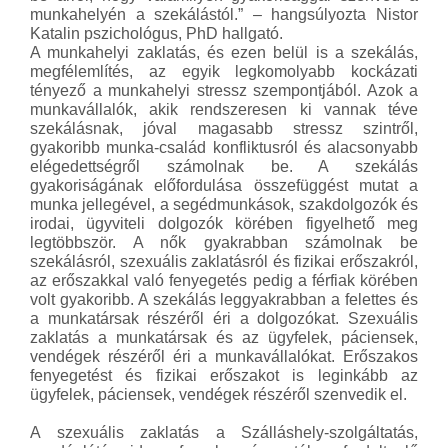
munkahelyén a szekálástól.” – hangsúlyozta Nistor
Katalin pszichológus, PhD hallgató.
A munkahelyi zaklatás, és ezen belül is a szekálás,
megfélemlítés, az egyik legkomolyabb kockázati
tényező a munkahelyi stressz szempontjából. Azok a
munkavállalók, akik rendszeresen ki vannak téve
szekálásnak, jóval magasabb stressz szintről,
gyakoribb munka-család konfliktusról és alacsonyabb
elégedettségről számolnak be. A szekálás
gyakoriságának előfordulása összefüggést mutat a
munka jellegével, a segédmunkások, szakdolgozók és
irodai, ügyviteli dolgozók körében figyelhető meg
legtöbbször. A nők gyakrabban számolnak be
szekálásról, szexuális zaklatásról és fizikai erőszakról,
az erőszakkal való fenyegetés pedig a férfiak körében
volt gyakoribb. A szekálás leggyakrabban a felettes és
a munkatársak részéről éri a dolgozókat. Szexuális
zaklatás a munkatársak és az ügyfelek, páciensek,
vendégek részéről éri a munkavállalókat. Erőszakos
fenyegetést és fizikai erőszakot is leginkább az
ügyfelek, páciensek, vendégek részéről szenvedik el.
A szexuális zaklatás a Szálláshely-szolgáltatás,