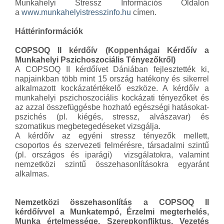
Munkahelyi Stressz Információs Oldalon
a
www.munkahelyistresszinfo.hu
címen.
Háttérinformációk
COPSOQ II kérdőív
(Koppenhágai Kérdőív a
Munkahelyi Pszichoszociális Tényezőkről)
A COPSOQ II kérdőívet Dániában fejlesztették ki,
napjainkban több mint 15 ország hatékony és sikerrel
alkalmazott kockázatértékelő eszköze. A kérdőív a
munkahelyi pszichoszociális kockázati tényezőket és
az azzal összefüggésbe hozható egészségi hatásokat-
pszichés (pl. kiégés, stressz, alvászavar) és
szomatikus megbetegedéseket vizsgálja.
A kérdőív az egyéni stressz tényezők mellett,
csoportos és szervezeti felmérésre, társadalmi szintű
(pl. országos és iparági) vizsgálatokra, valamint
nemzetközi szintű összehasonlításokra egyaránt
alkalmas.
Nemzetközi összehasonlítás a COPSOQ II
kérdőívvel a Munkatempó, Érzelmi megterhelés,
Munka értelmessége, Szerepkonfliktus, Vezetés