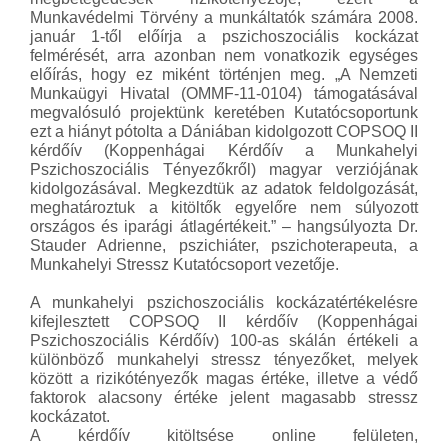
Munkavédelmi Törvény a munkáltatók számára 2008.
január 1-től előírja a pszichoszociális kockázat
felmérését, arra azonban nem vonatkozik egységes
előírás, hogy ez miként történjen meg. „A Nemzeti
Munkaügyi Hivatal (OMMF-11-0104) támogatásával
megvalósuló projektünk keretében Kutatócsoportunk
ezt a hiányt pótolta a Dániában kidolgozott COPSOQ II
kérdőív (Koppenhágai Kérdőív a Munkahelyi
Pszichoszociális Tényezőkről) magyar verziójának
kidolgozásával. Megkezdtük az adatok feldolgozását,
meghatároztuk a kitöltők egyelőre nem súlyozott
országos és iparági átlagértékeit.” – hangsúlyozta Dr.
Stauder Adrienne, pszichiáter, pszichoterapeuta, a
Munkahelyi Stressz Kutatócsoport vezetője.
A munkahelyi pszichoszociális kockázatértékelésre
kifejlesztett COPSOQ II kérdőív (Koppenhágai
Pszichoszociális Kérdőív) 100-as skálán értékeli a
különböző munkahelyi stressz tényezőket, melyek
között a rizikótényezők magas értéke, illetve a védő
faktorok alacsony értéke jelent magasabb stressz
kockázatot.
A kérdőív kitöltsése online felületen,