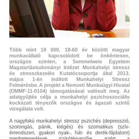
Több mint 19 000, 18-60 év közötti magyar
munkavállaló kapcsolódott be önkéntesen,
országos szinten, a Semmelweis Egyetem
Magatartástudományi Intézet Munkahelyi stressz
és stresszkezelés Kutatócsoportja által 2013.
május 1-én indított Munkahelyi Stressz
Felmérésbe. A projekt a Nemzeti Munkaügyi Hivatal
(OMMF-11-0104) támogatásával valósult meg. Az
adatgyűjtés célja a munkahelyi pszichoszociális
kockázati tényezők országos és ágazati szintű
vizsgálata volt.
A nagyfokú munkahelyi stressz pszichés (depresszió,
szorongás, pánik, kiégés) és szomatikus (szív-
érrendszeri, gyakori nyak-, hát- és derék-fájdalom)
megbetegedések rizikótényezője, ezért a