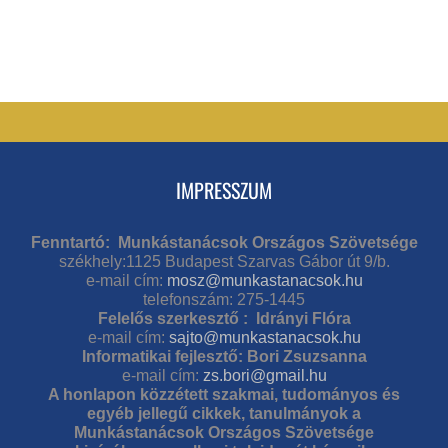
IMPRESSZUM
Fenntartó: Munkástanácsok Országos Szövetsége
székhely:1125 Budapest Szarvas Gábor út 9/b.
e-mail cím:
mosz@munkastanacsok.hu
telefonszám: 275-1445
Felelős szerkesztő : Idrányi Flóra
e-mail cím:
sajto@munkastanacsok.hu
Informatikai fejlesztő: Bori Zsuzsanna
e-mail cím:
zs.bori@gmail.hu
A honlapon közzétett szakmai, tudományos és
egyéb jellegű cikkek, tanulmányok a
Munkástanácsok Országos Szövetsége