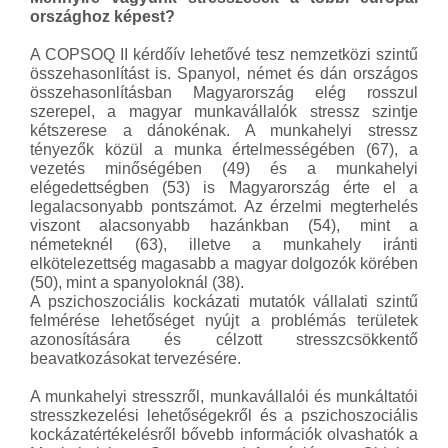
országhoz képest?
A COPSOQ II kérdőív lehetővé tesz nemzetközi szintű
összehasonlítást is. Spanyol, német és dán országos
összehasonlításban Magyarország elég rosszul
szerepel, a magyar munkavállalók stressz szintje
kétszerese a dánokénak. A munkahelyi stressz
tényezők közül a munka értelmességében (67), a
vezetés minőségében (49) és a munkahelyi
elégedettségben (53) is Magyarország érte el a
legalacsonyabb pontszámot. Az érzelmi megterhelés
viszont alacsonyabb hazánkban (54), mint a
németeknél (63), illetve a munkahely iránti
elkötelezettség magasabb a magyar dolgozók körében
(50), mint a spanyoloknál (38).
A pszichoszociális kockázati mutatók vállalati szintű
felmérése lehetőséget nyújt a problémás területek
azonosítására és célzott stresszcsökkentő
beavatkozásokat tervezésére.
A munkahelyi stresszről, munkavállalói és munkáltatói
stresszkezelési lehetőségekről és a pszichoszociális
kockázatértékelésről bővebb információk olvashatók a