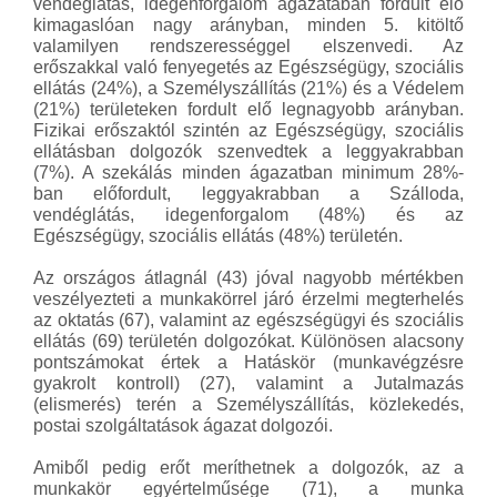
vendéglátás, idegenforgalom ágazatában fordult elő
kimagaslóan nagy arányban, minden 5. kitöltő
valamilyen rendszerességgel elszenvedi. Az
erőszakkal való fenyegetés az Egészségügy, szociális
ellátás (24%), a Személyszállítás (21%) és a Védelem
(21%) területeken fordult elő legnagyobb arányban.
Fizikai erőszaktól szintén az Egészségügy, szociális
ellátásban dolgozók szenvedtek a leggyakrabban
(7%). A szekálás minden ágazatban minimum 28%-
ban előfordult, leggyakrabban a Szálloda,
vendéglátás, idegenforgalom (48%) és az
Egészségügy, szociális ellátás (48%) területén.
Az országos átlagnál (43) jóval nagyobb mértékben
veszélyezteti a munkakörrel járó érzelmi megterhelés
az oktatás (67), valamint az egészségügyi és szociális
ellátás (69) területén dolgozókat. Különösen alacsony
pontszámokat értek a Hatáskör (munkavégzésre
gyakrolt kontroll) (27), valamint a Jutalmazás
(elismerés) terén a Személyszállítás, közlekedés,
postai szolgáltatások ágazat dolgozói.
Amiből pedig erőt meríthetnek a dolgozók, az a
munkakör egyértelműsége (71), a munka