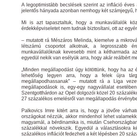
A legoptimistább becslések szerint az infláció éves
jelentős hányada azonban nemhogy két számjegyű, h
Mi is azt tapasztaltuk, hogy a munkavállalók köz
érdekképviseletet nem tudnak biztosítani, ott az eg
– mutatott rá Mészáros Melinda, kiemelve a mikrovál
létszámú csoportot alkotnak, a legrosszabb é
munkavállalóknak kevesebb mint a kétharmada az, 
egyedül nekik van esélyük arra, hogy akár reálbért 
„Minden megállapodást úgy kötöttünk, hogy ha az é
lehetőség legyen arra, hogy a felek újra tárg
megállapodhassanak” – mutatott rá a Liga vez
megállapodások is, egy-egy nagyvállalat esetében
Szentgotthárdon az Opel dolgozói közel 20 százalék
27 százalékos emelésről van megállapodás érvényb
Palkovics Imre kitért arra is, hogy a jövőre várh
országokat nézzük, akkor mindenhol lehet valamekko
magyarnál, a bérdinamika is, miután Csehországban
százalékkal növekszik. Egyedül a választásokra k
százalékos inflációt fedezheti a két lépésben 20 sz