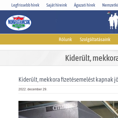
Skip
Legfrissebb hírek
Saját híreink
Ágazati hírek
Nemzetkö
to
content
Rólunk
Szolgáltatásaink
Kiderült, mekkor
Kiderült, mekkora fizetésemelést kapnak 
2022. december 29.
View
Larger
Image