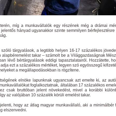
ek terén, míg a munkavállalók egy részének még a drámai mé
egy jelentős hányad ugyanakkor szinte semmilyen bérfejlesztésr
ság.
l szóló tárgyalások, a legtöbb helyen 16-17 százalékos jöved
len alapbéremelést takar – számolt be a Világgazdaságnak Més
n lévő bértárgyalások eddigi tapasztalatairól. Hozzátette, h
 adja ezt a százalékos mértéket, legyen szó egyösszegű kifizeté
amelyeket a megállapodásokban is rögzítene.
ségének elnöke lapunknak ugyancsak azt emelte ki, az autó
munkavállalókat foglalkoztatnak, általában 17 százalékos emel
 ez csak bruttóban jelent növekedést, mivel a korábbi külö
 így az valójában 10 százalék körüli emelést takar.
jelenti, hogy az átlag magyar munkavállaló, aki a minimálbér f
og elszenvedni.