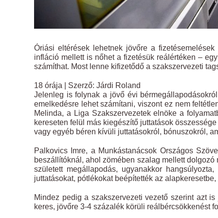
Óriási eltérések lehetnek jövőre a fizetésemelés
infláció mellett is nőhet a fizetésük reálértéken – 
számíthat. Most lenne kifizetődő a szakszervezeti tag
18 órája | Szerző: Járdi Roland
Jelenleg is folynak a jövő évi bérmegállapodásokró
emelkedésre lehet számítani, viszont ez nem feltét
Melinda, a Liga Szakszervezetek elnöke a folyamatba
kereseten felül más kiegészítő juttatások összessége
vagy egyéb béren kívüli juttatásokról, bónuszokról, 
Palkovics Imre, a Munkástanácsok Országos Szövet
beszállítóknál, ahol zömében szalag mellett dolgozó 
született megállapodás, ugyanakkor hangsúlyozta,
juttatásokat, pótlékokat beépítették az alapkeresetbe,
Mindez pedig a szakszervezeti vezető szerint azt is 
keres, jövőre 3-4 százalék körüli reálbércsökkenést f