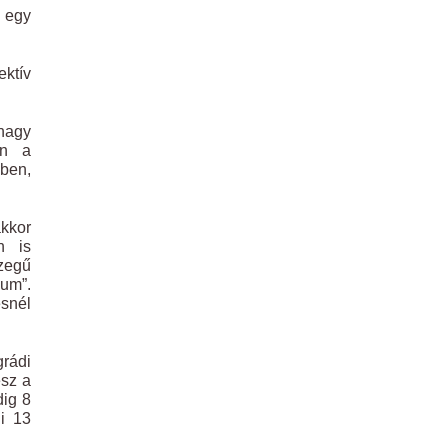
k egy
ektív
 nagy
en a
ben,
akkor
n is
zegű
kum”.
esnél
grádi
esz a
dig 8
ni 13