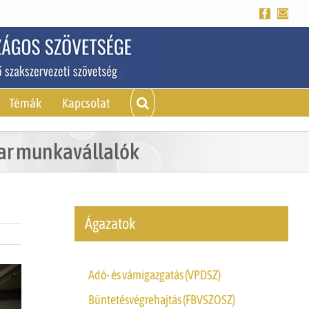
Facebook
Emai
Témák
Kapcsolat
yar munkavállalók
Ágazatok
Adó- és vámigazgatás (VPDSZ)
Büntetésvégrehajtás (FBVSZOSZ)