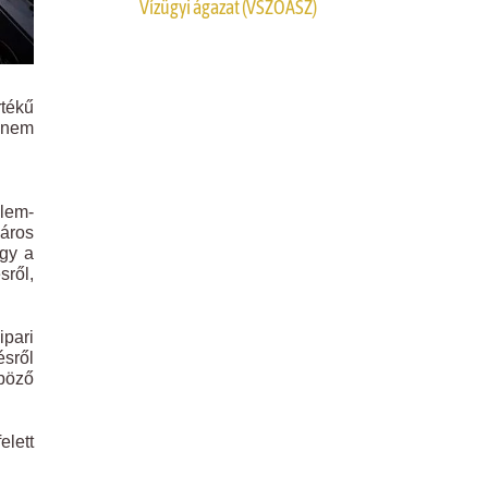
Vízügyi ágazat (VSZOÁSZ)
rtékű
e nem
elem-
záros
ogy a
sről,
ipari
ésről
nböző
elett