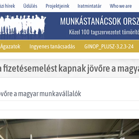
zi hírek
Üdülés
Projektjeink
Iratmintatár
Who we are
Ágazatok
Ingyenes tanácsadás
GINOP_PLUSZ-3.2.3-24
a fizetésemelést kapnak jövőre a mag
jövőre a magyar munkavállalók