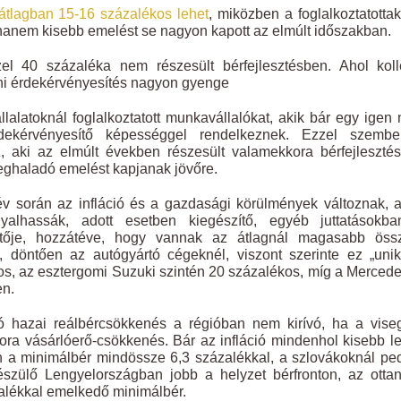
átlagban 15-16 százalékos lehet
, miközben a foglalkoztatotta
anem kisebb emelést se nagyon kapott az elmúlt időszakban.
el 40 százaléka nem részesült bérfejlesztésben. Ahol koll
yéni érdekérvényesítés nagyon gyenge
lalatoknál foglalkoztatott munkavállalókat, akik bár egy igen
rdekérvényesítő képességgel rendelkeznek. Ezzel szemb
aki az elmúlt években részesült valamekkora bérfejlesztés
meghaladó emelést kapjanak jövőre.
v során az infláció és a gazdasági körülmények változnak, 
yalhassák, adott esetben kiegészítő, egyéb juttatásokba
etője, hozzátéve, hogy vannak az átlagnál magasabb öss
, döntően az autógyártó cégeknél, viszont szerinte ez „uni
os, az esztergomi Suzuki szintén 20 százalékos, míg a Merced
en.
ató hazai reálbércsökkenés a régióban nem kirívó, ha a vise
ra vásárlóerő-csökkenés. Bár az infláció mindenhol kisebb l
 a minimálbér mindössze 6,3 százalékkal, a szlovákoknál pe
észülő Lengyelországban jobb a helyzet bérfronton, az otta
ázalékkal emelkedő minimálbér.