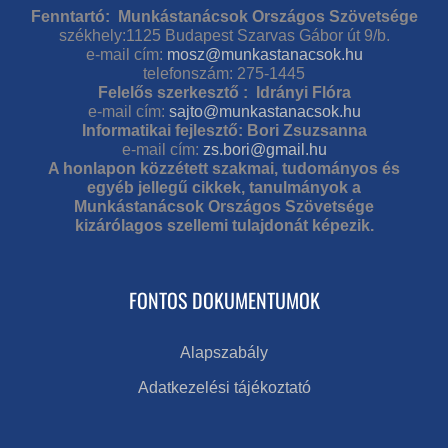
Fenntartó: Munkástanácsok Országos Szövetsége
székhely:1125 Budapest Szarvas Gábor út 9/b.
e-mail cím:
mosz@munkastanacsok.hu
telefonszám: 275-1445
Felelős szerkesztő : Idrányi Flóra
e-mail cím:
sajto@munkastanacsok.hu
Informatikai fejlesztő: Bori Zsuzsanna
e-mail cím:
zs.bori@gmail.hu
A honlapon közzétett szakmai, tudományos és
egyéb jellegű cikkek, tanulmányok a
Munkástanácsok Országos Szövetsége
kizárólagos szellemi tulajdonát képezik.
FONTOS DOKUMENTUMOK
Alapszabály
Adatkezelési tájékoztató