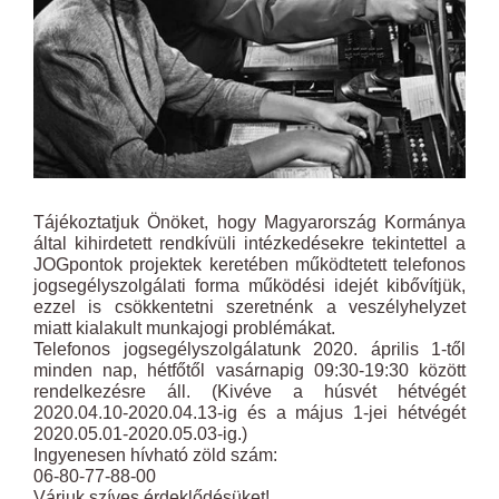
Tájékoztatjuk Önöket, hogy Magyarország Kormánya
által kihirdetett rendkívüli intézkedésekre tekintettel a
JOGpontok projektek keretében működtetett telefonos
jogsegélyszolgálati forma működési idejét kibővítjük,
ezzel is csökkentetni szeretnénk a veszélyhelyzet
miatt kialakult munkajogi problémákat.
Telefonos jogsegélyszolgálatunk 2020. április 1-től
minden nap, hétfőtől vasárnapig 09:30-19:30 között
rendelkezésre áll. (Kivéve a húsvét hétvégét
2020.04.10-2020.04.13-ig és a május 1-jei hétvégét
2020.05.01-2020.05.03-ig.)
Ingyenesen hívható zöld szám:
06-80-77-88-00
Várjuk szíves érdeklődésüket!