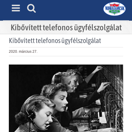
Skip
to
content
Kibővített telefonos ügyfélszolgálat
Kibővített telefonos ügyfélszolgálat
2020. március 27.
View
Larger
Image