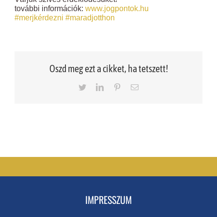
további információk:
www.jogpontok.hu
#merjkérdezni
#maradjotthon
Oszd meg ezt a cikket, ha tetszett!
Twitter
LinkedIn
Pinterest
Email
IMPRESSZUM