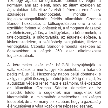
Tizenegy ágazat támogatásáról döntött év végén a
kormány, ami azt jelenti, hogy az állam ezekben az
ágazatokban kifizeti az év első felében az emeléshez
szükséges különbözetet, mondta a
foglalkoztatáspolitikáért felelős államtitkár. Czomba
Sándor hozzátette: a költségvetésben erre a célra
tízmilliárd forintot különítettek el, a támogatott ágazatok
az élelmiszergyártás, a textilgyártás, a bőrtermékek, a
fafeldolgozás, a bútorgyártás, az épületek építése, a
kiskereskedelem, a szálláshely szolgáltatás, illetve a
vendéglátás. Czomba Sándor elmondta: ezekben az
ágazatokban a cégek 260 ezer alkalmazottat
foglalkoztatnak.
A kérelmeket akár már hétfőtől benyújthatják a
vállalkozások a munkaügyi központokba, a határidő
pedig május 31. Huszonegy napon belül döntenek, s
az így megítélt összeg januártól július 30-ig él majd, és
augusztus végéig lehet majd elszámolni, tájékoztatott
az államtitkár. Czomba Sándor kiemelte: az év
második felétől a cégeknek már maguknak kell
kitermelniük a minimálbér emeléséhez szükséges
fedezetet, de a kormány bízik abban, hogy a gazdaság
élénkülésével a vállalkozók erre képesek lesznek.