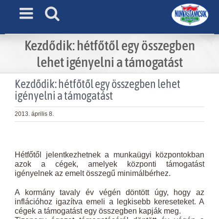
Skip
to
content
Kezdődik: hétfőtől egy összegben
lehet igényelni a támogatást
Kezdődik: hétfőtől egy összegben lehet
igényelni a támogatást
2013. április 8.
View
Larger
Hétfőtől jelentkezhetnek a munkaügyi központokban
Image
azok a cégek, amelyek központi támogatást
igényelnek az emelt összegű minimálbérhez.
A kormány tavaly év végén döntött úgy, hogy az
inflációhoz igazítva emeli a legkisebb kereseteket. A
cégek a támogatást egy összegben kapják meg.