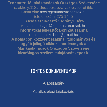
Fenntartó: Munkástanácsok Országos Szövetsége
székhely:1125 Budapest Szarvas Gábor út 9/b.
e-mail cím:
mosz@munkastanacsok.hu
telefonszám: 275-1445
Felelős szerkesztő : Idrányi Flóra
e-mail cím:
sajto@munkastanacsok.hu
Informatikai fejlesztő: Bori Zsuzsanna
e-mail cím:
zs.bori@gmail.hu
A honlapon közzétett szakmai, tudományos és
egyéb jellegű cikkek, tanulmányok a
Munkástanácsok Országos Szövetsége
kizárólagos szellemi tulajdonát képezik.
FONTOS DOKUMENTUMOK
Alapszabály
Adatkezelési tájékoztató