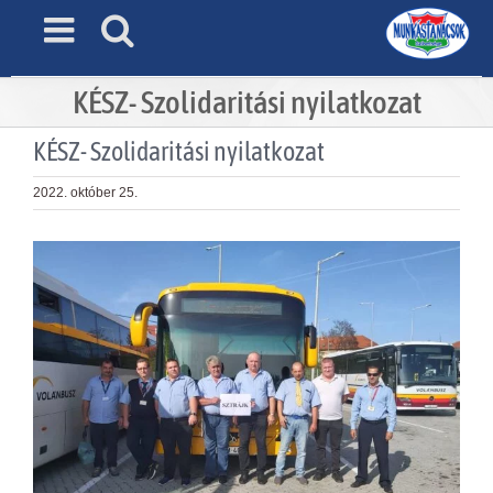
Skip
to
content
KÉSZ- Szolidaritási nyilatkozat
KÉSZ- Szolidaritási nyilatkozat
2022. október 25.
View
Larger
Image