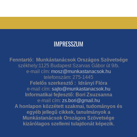
IMPRESSZUM
Fenntartó: Munkástanácsok Országos Szövetsége
székhely:1125 Budapest Szarvas Gábor út 9/b.
e-mail cím:
mosz@munkastanacsok.hu
telefonszám: 275-1445
Felelős szerkesztő : Idrányi Flóra
e-mail cím:
sajto@munkastanacsok.hu
Informatikai fejlesztő: Bori Zsuzsanna
e-mail cím:
zs.bori@gmail.hu
A honlapon közzétett szakmai, tudományos és
egyéb jellegű cikkek, tanulmányok a
Munkástanácsok Országos Szövetsége
kizárólagos szellemi tulajdonát képezik.