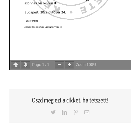
Page
1
/
1
Zoom
100%
Oszd meg ezt a cikket, ha tetszett!
Twitter
LinkedIn
Pinterest
Email