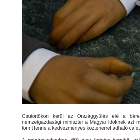
Csütörtökön kerül az Országgyűlés elé a béren 
nemzetgazdasági miniszter a Magyar Időknek azt m
forint lenne a kedvezményes közteherrel adható cafete