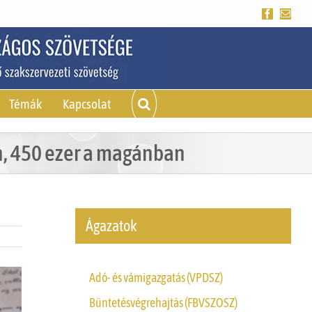
Facebook
Emai
Témák
Kapcsolat
an, 450 ezer a magánban
Ágazatok
Adó- és vámigazgatás (VPDSZ)
Büntetésvégrehajtás (FBVSZOSZ)