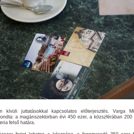
kívüli juttatásokkal kapcsolatos előterjesztés. Varga Mi
ondta: a magánszektorban évi 450 ezer, a közszférában 200
ria felső határa.