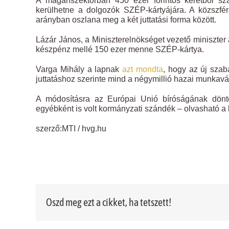
A magánszektorban 450 ezer forintos keretből szá
kerülhetne a dolgozók SZÉP-kártyájára. A közszfé
arányban oszlana meg a két juttatási forma között.
Lázár János, a Miniszterelnökséget vezető miniszter
készpénz mellé 150 ezer menne SZÉP-kártya.
Varga Mihály a lapnak
azt mondta
, hogy az új szab
juttatáshoz szerinte mind a négymillió hazai munkavál
A módosításra az Európai Unió bíróságának dönté
egyébként is volt kormányzati szándék – olvasható a
szerző:MTI / hvg.hu
Oszd meg ezt a cikket, ha tetszett!