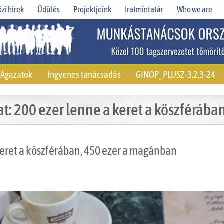
zi hírek
Üdülés
Projektjeink
Iratmintatár
Who we are
Ágazatok
Ingyenes tanácsadás
GINOP_PLUSZ-3.2.3-24
lat: 200 ezer lenne a keret a köszféráb
 keret a köszférában, 450 ezer a magánban