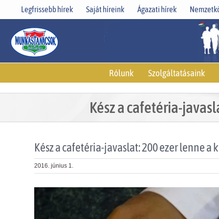
Skip
Legfrissebb hírek
Saját híreink
Ágazati hírek
Nemzetkö
to
content
Rólunk
Szolgáltatásaink
Kész a cafetéria-javas
Kész a cafetéria-javaslat: 200 ezer lenne a
2016. június 1.
View
Larger
Image