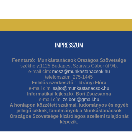
IMPRESSZUM
Fenntartó: Munkástanácsok Országos Szövetsége
székhely:1125 Budapest Szarvas Gábor út 9/b.
e-mail cím:
mosz@munkastanacsok.hu
telefonszám: 275-1445
Felelős szerkesztő : Idrányi Flóra
e-mail cím:
sajto@munkastanacsok.hu
Informatikai fejlesztő: Bori Zsuzsanna
e-mail cím:
zs.bori@gmail.hu
A honlapon közzétett szakmai, tudományos és egyéb
jellegű cikkek, tanulmányok a Munkástanácsok
Országos Szövetsége kizárólagos szellemi tulajdonát
képezik.