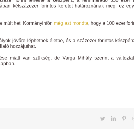
zezer forint lehetne a készpénz, a fennmaradó 350 ezer fo
rában kétszázezer forintos keretet határoznának meg, ez eg
 a múlt heti Kormányinfón
még azt mondta
, hogy a 100 ezer fori
ályok jövőre léphetnek életbe, és a százezer forintos készpén
laló hozzájuthat.
se miatt van szükség, de Varga Mihály szerint a változtat
 lapban.
Twitter
LinkedIn
Pint