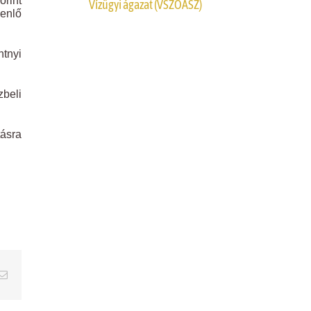
rint
Vízügyi ágazat (VSZOÁSZ)
yenlő
ntnyi
zbeli
ásra
erest
Email