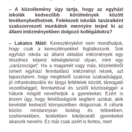
– A közvélemény úgy tartja, hogy az egyházi
iskolák kedvezőbb körülmények között
tevékenykedhetnek. Felekezeti iskolák tanáraiként
szakszervezeti munkátok mennyire terjed ki az
állami intézményekben dolgozó kollégáitokra?
– Lakatos Máté:
Keresztényként nem mondhatjuk,
hogy csak a keresztényekkel foglalkozunk. Sok
egyházi iskola az állami oktatási intézmények egy
részéhez képest kétségtelenül olyan, mint egy
„varázssziget”. Ha a magamét vagy más, közelebbről
ismert egyházi fenntartású intézményt nézek, azt
tapasztalom, hogy megfelelő szakmai szabadsággal,
jó infrastrukturális és tárgyi feltételek között, támogató
vezetőséggel, fenntartóval és szülői közösséggel a
hátunk mögött nevelhetjük a gyerekeket. Ezért is
érzem úgy, hogy felelősségünk segíteni azokat, akik
kevésbé kedvező környezetben dolgoznak. A célunk
közös: mindannyian boldog és lelkiekben,
szellemiekben, testiekben kiteljesedő gyerekeket
akarunk nevelni. Ez már csak azért is fontos, mert