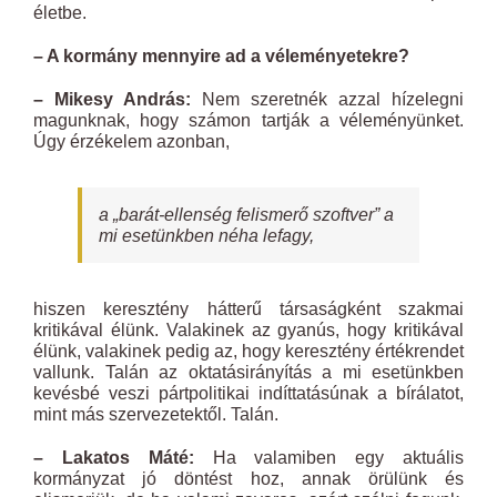
életbe.
– A kormány mennyire ad a véleményetekre?
– Mikesy András:
Nem szeretnék azzal hízelegni
magunknak, hogy számon tartják a véleményünket.
Úgy érzékelem azonban,
a „barát-ellenség felismerő szoftver” a
mi esetünkben néha lefagy,
hiszen keresztény hátterű társaságként szakmai
kritikával élünk. Valakinek az gyanús, hogy kritikával
élünk, valakinek pedig az, hogy keresztény értékrendet
vallunk. Talán az oktatásirányítás a mi esetünkben
kevésbé veszi pártpolitikai indíttatásúnak a bírálatot,
mint más szervezetektől. Talán.
– Lakatos Máté:
Ha valamiben egy aktuális
kormányzat jó döntést hoz, annak örülünk és