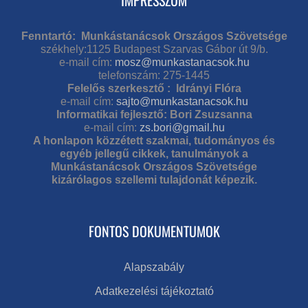
IMPRESSZUM
Fenntartó: Munkástanácsok Országos Szövetsége
székhely:1125 Budapest Szarvas Gábor út 9/b.
e-mail cím:
mosz@munkastanacsok.hu
telefonszám: 275-1445
Felelős szerkesztő : Idrányi Flóra
e-mail cím:
sajto@munkastanacsok.hu
Informatikai fejlesztő: Bori Zsuzsanna
e-mail cím:
zs.bori@gmail.hu
A honlapon közzétett szakmai, tudományos és
egyéb jellegű cikkek, tanulmányok a
Munkástanácsok Országos Szövetsége
kizárólagos szellemi tulajdonát képezik.
FONTOS DOKUMENTUMOK
Alapszabály
Adatkezelési tájékoztató