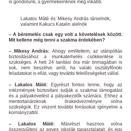
is gondolunk, a gyermekeinknek még inkább.
Lakatos Máté és Mikesy András társelnök,
valamint Kakucs Katalin alelnök
– A béremelés csak egy volt a követelések között.
Mit kellene még tenni a szakma érdekében?
– Mikesy András:
Ahogy említettem, az utánpótlás
biztosításához a munkaterhelés csökkentése is
szükséges. A heti 24 tanítási óra már önmagában is
sok, nem beszélve arról, ha valaki osztályfőnöki
feladatokat is ellát, vagy további felelősségeket vállal.
– Lakatos Máté:
Egyrészt fontos lenne, hogy az
intézmények biztosítani tudják a szakmai támogatást
és a pályakövetést a pályakezdők számára. Ehhez a
mentortanároknak órakedvezményre volna
szükségük. Ez viszont további forrásokat igényelne a
kormányzattól.
– Lakatos Máté:
Másrészt hasznos volna
összegyűjteni az egyes iskolák tapasztalatait, és egy