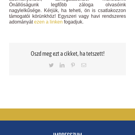
Önállóságunk legfőbb záloga olvasóink
nagylelkűsége. Kérjük, ha teheti, ön is csatlakozzon
támogatói körünkhöz! Egyszeri vagy havi rendszeres
adományát
ezen a linken
fogadjuk.
Oszd meg ezt a cikket, ha tetszett!
Twitter
LinkedIn
Pinterest
Email