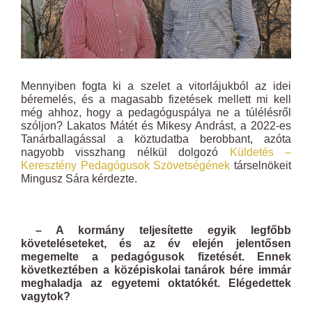
Mennyiben fogta ki a szelet a vitorlájukból az idei
béremelés, és a magasabb fizetések mellett mi kell
még ahhoz, hogy a pedagóguspálya ne a túlélésről
szóljon? Lakatos Mátét és Mikesy Andrást, a 2022-es
Tanárballagással a köztudatba berobbant, azóta
nagyobb visszhang nélkül dolgozó
Küldetés –
Keresztény Pedagógusok Szövetségének
társelnökeit
Mingusz Sára kérdezte.
– A kormány teljesítette egyik legfőbb
követeléseteket, és az év elején jelentősen
megemelte a pedagógusok fizetését. Ennek
következtében a középiskolai tanárok bére immár
meghaladja az egyetemi oktatókét. Elégedettek
vagytok?