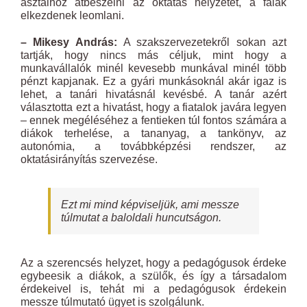
asztalhoz átbeszélni az oktatás helyzetét, a falak
elkezdenek leomlani.
– Mikesy András:
A szakszervezetekről sokan azt
tartják, hogy nincs más céljuk, mint hogy a
munkavállalók minél kevesebb munkával minél több
pénzt kapjanak. Ez a gyári munkásoknál akár igaz is
lehet, a tanári hivatásnál kevésbé. A tanár azért
választotta ezt a hivatást, hogy a fiatalok javára legyen
– ennek megéléséhez a fentieken túl fontos számára a
diákok terhelése, a tananyag, a tankönyv, az
autonómia, a továbbképzési rendszer, az
oktatásirányítás szervezése.
Ezt mi mind képviseljük, ami messze
túlmutat a baloldali huncutságon.
Az a szerencsés helyzet, hogy a pedagógusok érdeke
egybeesik a diákok, a szülők, és így a társadalom
érdekeivel is, tehát mi a pedagógusok érdekein
messze túlmutató ügyet is szolgálunk.