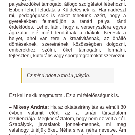
pályakezdőket támogató, átfogó szolgálatot létrehozni.
Ebben lehet feladata a Küldetésnek is. Harmadrészt
mi, pedagógusok is sokat tehetünk azért, hogy a
gyerekekben felmerüljön a tanári pálya iránti
érdeklődés. Lehet látni, hogy a versenyszféra egyes
ágazatai felé miért tendálnak a diákok. Keresik a
helyet, ahol van tere a kreativitásnak, az önálló
döntéseknek, szeretnének közösségben dolgozni,
emberekhez szólni, őket támogatni, formálni,
fejleszteni, kulturális vagy sportprogramokat szervezni.
Ez mind adott a tanári pályán.
Ezt kell nekik megmutatni. Ez a mi felelősségünk is.
– Mikesy András:
Ha az oktatásirányítás az elmúlt 30
évben valamit elért, az a tanári társadalom
rezilienciája. Megkockáztatom, hogy nem ez volt a cél.
Szabályok, javaslatok jönnek-mennek, mi meg
valahogy túléljük őket. Néha sírva, néha nevetve. Ám