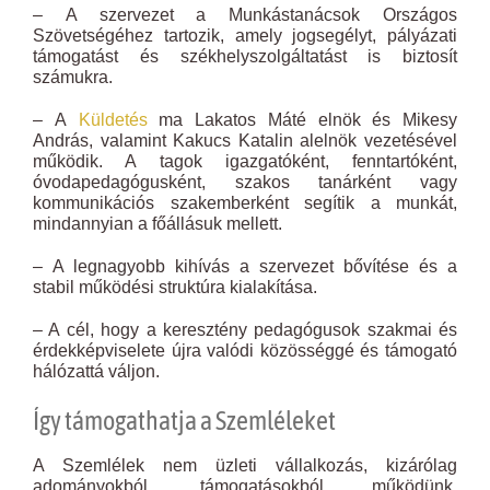
– A szervezet a Munkástanácsok Országos
Szövetségéhez tartozik, amely jogsegélyt, pályázati
támogatást és székhelyszolgáltatást is biztosít
számukra.
– A
Küldetés
ma Lakatos Máté elnök és Mikesy
András, valamint Kakucs Katalin alelnök vezetésével
működik. A tagok igazgatóként, fenntartóként,
óvodapedagógusként, szakos tanárként vagy
kommunikációs szakemberként segítik a munkát,
mindannyian a főállásuk mellett.
– A legnagyobb kihívás a szervezet bővítése és a
stabil működési struktúra kialakítása.
– A cél, hogy a keresztény pedagógusok szakmai és
érdekképviselete újra valódi közösséggé és támogató
hálózattá váljon.
Így támogathatja a Szemléleket
A Szemlélek nem üzleti vállalkozás, kizárólag
adományokból, támogatásokból működünk.