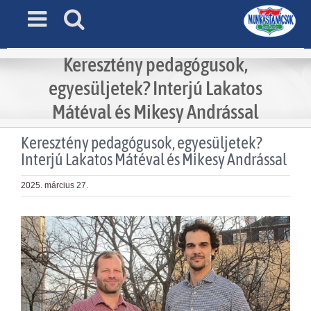
Skip
to
content
Keresztény pedagógusok,
egyesüljetek? Interjú Lakatos
Mátéval és Mikesy Andrással
Keresztény pedagógusok, egyesüljetek?
Interjú Lakatos Mátéval és Mikesy Andrással
2025. március 27.
View
Larger
Image