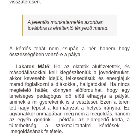
visszatérésen.
A jelentős munkaterhelés azonban
továbbra is elrettentő tényező marad.
A kérdés tehát nem csupán a bér, hanem hogy
összességében vonzó-e a pálya.
– Lakatos Máté:
Ha az oktatók alulfizetettek, és
másodállásokkal kell kiegészíteniük a jövedelmüket,
akkor kevesebb idejük, lelkesedésük és energiájuk
marad foglalkozni a diákokkal, hallgatókkal. Ha nincs
megfelelő háttér, könnyen előfordulhat, hogy egy
tehetséges pedagógus idő előtt elhagyja a pályát,
aminek a mi gyerekeink is a vesztesei. Ezen a téren
tett nagy lépést a kormányzat a helyes irányba. Ez
ugyanakkor önmagában még nem a megoldás, hanem
az egyéb gondok – például az elöregedő korfa, a
túlterheltség, a szakmai-tartalmi kérdések –
megoldásának feltétele.