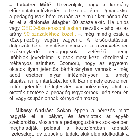
– Lakatos Máté:
Üdvözöljük, hogy a kormány
előremutató intézkedést tett ezen a téren. Ugyanakkor
a pedagógusok bére csupán az elmúlt két hónap óta
éri el a diplomás átlagbér 80 százalékát. Ha uniós
vagy
OECD-összehasonlításban
nézzük – ahol ez az
arány
90 százalékhoz közelít
–, még mindig csak a
középmezőny végén vagyunk. A felsőoktatásban
dolgozók bére jelentősen elmarad a köznevelésben
tevékenykedő pedagógusok fizetésétől, pedig
utóbbiak jövedelme is csak most kezd közelíteni a
méltányos szinthez. Szomorú, hogy az egyetemi
oktatók ilyen jelentős bérhátrányban vannak – még
adott esetben olyan intézményben is, amely
alapítványi fenntartásba került. Bár némely egyetemen
történt jelentős bérfejlesztés, van intézmény, ahol az
oktatók fizetése a pedagógusgyakornoki bért sem éri
el, vagy csupán annak környékén mozog.
– Mikesy András:
Sokan éppen a bérezés miatt
hagyták el a pályát, és áramlottak át egyéb
szektorokba. Mostanra a pedagógusbérek sok esetben
meghaladják például a közszférában kapható
fizetéseket, így többekről tudok, akik elgondolkodtak a