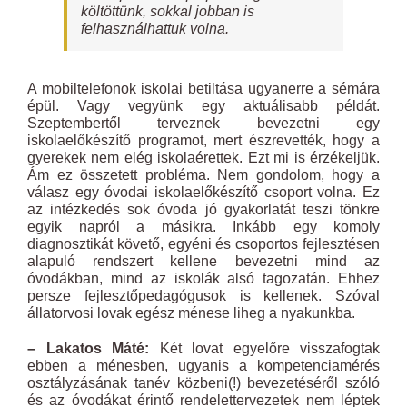
költöttünk, sokkal jobban is
felhasználhattuk volna.
A mobiltelefonok iskolai betiltása ugyanerre a sémára
épül. Vagy vegyünk egy aktuálisabb példát.
Szeptembertől terveznek bevezetni egy
iskolaelőkészítő programot, mert észrevették, hogy a
gyerekek nem elég iskolaérettek. Ezt mi is érzékeljük.
Ám ez összetett probléma. Nem gondolom, hogy a
válasz egy óvodai iskolaelőkészítő csoport volna. Ez
az intézkedés sok óvoda jó gyakorlatát teszi tönkre
egyik napról a másikra. Inkább egy komoly
diagnosztikát követő, egyéni és csoportos fejlesztésen
alapuló rendszert kellene bevezetni mind az
óvodákban, mind az iskolák alsó tagozatán. Ehhez
persze fejlesztőpedagógusok is kellenek. Szóval
állatorvosi lovak egész ménese liheg a nyakunkba.
– Lakatos Máté:
Két lovat egyelőre visszafogtak
ebben a ménesben, ugyanis a kompetenciamérés
osztályzásának tanév közbeni(!) bevezetéséről szóló
és az óvodákat érintő rendelettervezetek nem léptek