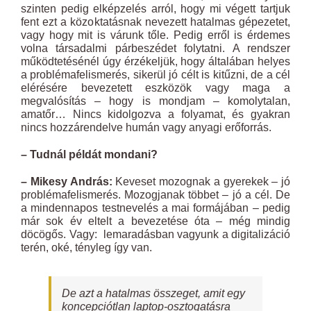
szinten pedig elképzelés arról, hogy mi végett tartjuk
fent ezt a közoktatásnak nevezett hatalmas gépezetet,
vagy hogy mit is várunk tőle. Pedig erről is érdemes
volna társadalmi párbeszédet folytatni. A rendszer
működtetésénél úgy érzékeljük, hogy általában helyes
a problémafelismerés, sikerül jó célt is kitűzni, de a cél
elérésére bevezetett eszközök vagy maga a
megvalósítás – hogy is mondjam – komolytalan,
amatőr… Nincs kidolgozva a folyamat, és gyakran
nincs hozzárendelve humán vagy anyagi erőforrás.
– Tudnál példát mondani?
– Mikesy András:
Keveset mozognak a gyerekek – jó
problémafelismerés. Mozogjanak többet – jó a cél. De
a mindennapos testnevelés a mai formájában – pedig
már sok év eltelt a bevezetése óta – még mindig
döcögős. Vagy: lemaradásban vagyunk a digitalizáció
terén, oké, tényleg így van.
De azt a hatalmas összeget, amit egy
koncepciótlan laptop-osztogatásra