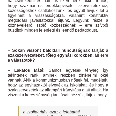
ha cselekedni és hatni is szeretnénk, akkor fontos,
hogy szakmai és érdekképviseleti szervezetekhez,
közösségekhez csatlakozzunk, és együtt hívjuk fel a
figyelmet a visszásságokra, valamint konstruktív
megoldási javaslatokkal éljünk. Legyünk része a
köznevelésről szóló közbeszédnek – erre szívből
buzdítok minden jelenlegi és leendő pedagógust.
– Sokan viszont baloldali huncutságnak tartják a
szakszervezeteket, főleg egyházi körökben. Mi erre
a válaszotok?
– Lakatos Máté:
Sajnos egyesek tényleg így
tekintenek ránk, aminek részben történelmi okai
vannak. Akik a kommunizmusban nőttek fel, megélték,
hogy az egyházaktól elvették az iskolákat, és hogy a
szakszervezetek az állampárt irányítása alatt álltak. Ha
viszont a kereszténység tanításait nézzük, látjuk, hogy
a szolidaritás, azaz a felebaráti