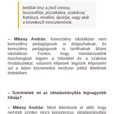
belőlük lesz a jövő orvosa,
buszsofőrje, pizzafutára, szakácsa,
fodrásza, rendőre, ápolója, vagy akár
a következő miniszterelnök.
– Mikesy András:
Keresztény iskolákban nem
keresztény pedagógusok is dolgozhatnak, és
keresztény pedagógusok is taníthatnak állami
iskolákban. Fontos, hogy mondanivalónk
összhangban legyen a hitünkkel és a szakmai
hivatásunkkal, valamint képesek legyünk képviselni
azt a teljes köznevelési rendszer jobbá tételének
érdekében.
– Szerintetek mi az oktatásirányítás legnagyobb
hibája?
– Mikesy András:
Most tekintsünk el attól, hogy
nemzeti szinten nincs konszenzus, oktatásirányítási