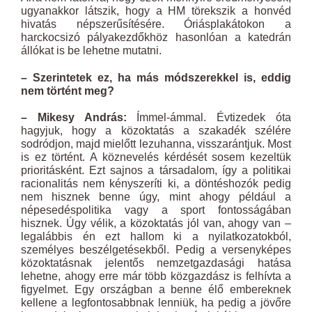
ugyanakkor látszik, hogy a HM törekszik a honvéd
hivatás népszerűsítésére. Óriásplakátokon a
harckocsizó pályakezdőkhöz hasonlóan a katedrán
állókat is be lehetne mutatni.
– Szerintetek ez, ha más módszerekkel is, eddig
nem történt meg?
– Mikesy András:
Ímmel-ámmal. Évtizedek óta
hagyjuk, hogy a közoktatás a szakadék szélére
sodródjon, majd mielőtt lezuhanna, visszarántjuk. Most
is ez történt. A köznevelés kérdését sosem kezeltük
prioritásként. Ezt sajnos a társadalom, így a politikai
racionalitás nem kényszeríti ki, a döntéshozók pedig
nem hisznek benne úgy, mint ahogy például a
népesedéspolitika vagy a sport fontosságában
hisznek. Úgy vélik, a közoktatás jól van, ahogy van –
legalábbis én ezt hallom ki a nyilatkozatokból,
személyes beszélgetésekből. Pedig a versenyképes
közoktatásnak jelentős nemzetgazdasági hatása
lehetne, ahogy erre már több közgazdász is felhívta a
figyelmet. Egy országban a benne élő embereknek
kellene a legfontosabbnak lenniük, ha pedig a jövőre