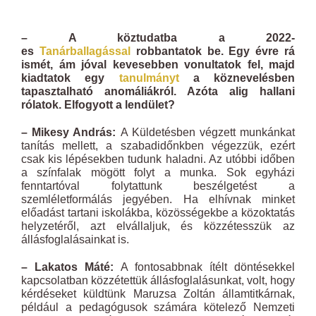
– A köztudatba a 2022-
es
Tanárballagással
robbantatok be. Egy évre rá
ismét, ám jóval kevesebben vonultatok fel, majd
kiadtatok egy
tanulmányt
a köznevelésben
tapasztalható anomáliákról. Azóta alig hallani
rólatok. Elfogyott a lendület?
– Mikesy András:
A Küldetésben végzett munkánkat
tanítás mellett, a szabadidőnkben végezzük, ezért
csak kis lépésekben tudunk haladni. Az utóbbi időben
a színfalak mögött folyt a munka. Sok egyházi
fenntartóval folytattunk beszélgetést a
szemléletformálás jegyében. Ha elhívnak minket
előadást tartani iskolákba, közösségekbe a közoktatás
helyzetéről, azt elvállaljuk, és közzétesszük az
állásfoglalásainkat is.
– Lakatos Máté:
A fontosabbnak ítélt döntésekkel
kapcsolatban közzétettük állásfoglalásunkat, volt, hogy
kérdéseket küldtünk Maruzsa Zoltán államtitkárnak,
például a pedagógusok számára kötelező Nemzeti