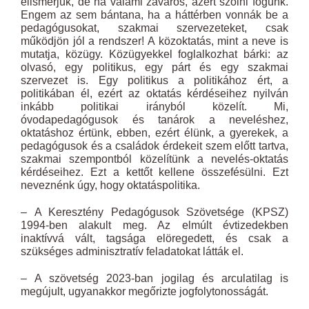
elismerjük, de ha valami zavaros, azért szólni fogunk.
Engem az sem bántana, ha a háttérben vonnák be a
pedagógusokat, szakmai szervezeteket, csak
működjön jól a rendszer! A közoktatás, mint a neve is
mutatja, közügy. Közügyekkel foglalkozhat bárki: az
olvasó, egy politikus, egy párt és egy szakmai
szervezet is. Egy politikus a politikához ért, a
politikában él, ezért az oktatás kérdéseihez nyilván
inkább politikai irányból közelít. Mi,
óvodapedagógusok és tanárok a neveléshez,
oktatáshoz értünk, ebben, ezért élünk, a gyerekek, a
pedagógusok és a családok érdekeit szem előtt tartva,
szakmai szempontból közelítünk a nevelés-oktatás
kérdéseihez. Ezt a kettőt kellene összefésülni. Ezt
neveznénk úgy, hogy oktatáspolitika.
– A Keresztény Pedagógusok Szövetsége (KPSZ)
1994-ben alakult meg. Az elmúlt évtizedekben
inaktívvá vált, tagsága elöregedett, és csak a
szükséges adminisztratív feladatokat látták el.
– A szövetség 2023-ban jogilag és arculatilag is
megújult, ugyanakkor megőrizte jogfolytonosságát.