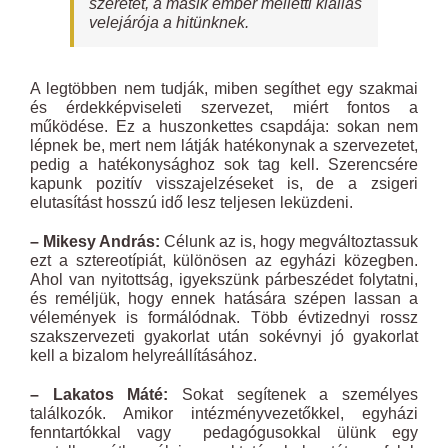
szeretet, a másik ember melletti kiállás
velejárója a hitünknek.
A legtöbben nem tudják, miben segíthet egy szakmai
és érdekképviseleti szervezet, miért fontos a
működése. Ez a huszonkettes csapdája: sokan nem
lépnek be, mert nem látják hatékonynak a szervezetet,
pedig a hatékonysághoz sok tag kell. Szerencsére
kapunk pozitív visszajelzéseket is, de a zsigeri
elutasítást hosszú idő lesz teljesen leküzdeni.
– Mikesy András:
Célunk az is, hogy megváltoztassuk
ezt a sztereotípiát, különösen az egyházi közegben.
Ahol van nyitottság, igyekszünk párbeszédet folytatni,
és reméljük, hogy ennek hatására szépen lassan a
vélemények is formálódnak. Több évtizednyi rossz
szakszervezeti gyakorlat után sokévnyi jó gyakorlat
kell a bizalom helyreállításához.
– Lakatos Máté:
Sokat segítenek a személyes
találkozók. Amikor intézményvezetőkkel, egyházi
fenntartókkal vagy pedagógusokkal ülünk egy