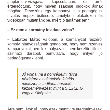
alaptanterv-vizsgával kapcsolatban, és arról
érdeklődtünk, hogy milyen szakmai indokok állnak
mögötte. Tervezünk egy kampányt is a pedagógusi
hivatás népszerűsítésére, amelyben plakátokon és
videókban mutatnánk be, miért jó tanárnak lenni.
– Ez nem a kormány feladata volna?
– Lakatos Máté:
Valóban, a kormányzat részéről
komoly hiányosságnak gondolom, hogy nem szervez
kampányokat, nem ír ki pályázatot, nem készíttet filmet,
színházi darabot, bemutatva, hogy milyen jó
pedagógusnak lenni.
Jó volna, ha a honvédelmi tárca
példájára az oktatásért felelős
miniszter is indítana hasonló
kezdeményezést, mint a S.E.R.E.G.
vagy a Kiképzés.
Arra nem látok rá, hogy ezek mennyire eredményesek,