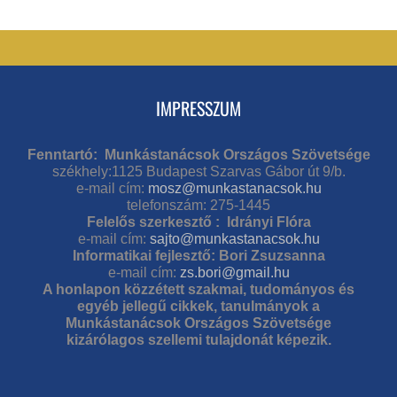
IMPRESSZUM
Fenntartó: Munkástanácsok Országos Szövetsége
székhely:1125 Budapest Szarvas Gábor út 9/b.
e-mail cím:
mosz@munkastanacsok.hu
telefonszám: 275-1445
Felelős szerkesztő : Idrányi Flóra
e-mail cím:
sajto@munkastanacsok.hu
Informatikai fejlesztő: Bori Zsuzsanna
e-mail cím:
zs.bori@gmail.hu
A honlapon közzétett szakmai, tudományos és
egyéb jellegű cikkek, tanulmányok a
Munkástanácsok Országos Szövetsége
kizárólagos szellemi tulajdonát képezik.