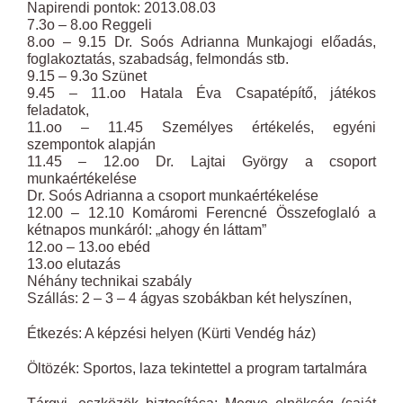
Napirendi pontok: 2013.08.03
7.3o – 8.oo Reggeli
8.oo – 9.15 Dr. Soós Adrianna Munkajogi előadás,
foglakoztatás, szabadság, felmondás stb.
9.15 – 9.3o Szünet
9.45 – 11.oo Hatala Éva Csapatépítő, játékos
feladatok,
11.oo – 11.45 Személyes értékelés, egyéni
szempontok alapján
11.45 – 12.oo Dr. Lajtai György a csoport
munkaértékelése
Dr. Soós Adrianna a csoport munkaértékelése
12.00 – 12.10 Komáromi Ferencné Összefoglaló a
kétnapos munkáról: „ahogy én láttam”
12.oo – 13.oo ebéd
13.oo elutazás
Néhány technikai szabály
Szállás: 2 – 3 – 4 ágyas szobákban két helyszínen,
Étkezés: A képzési helyen (Kürti Vendég ház)
Öltözék: Sportos, laza tekintettel a program tartalmára