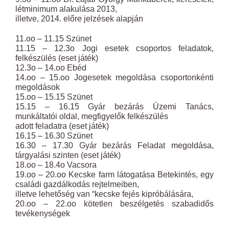
létminimum alakulása 2013,
illetve, 2014. előre jelzések alapján
11.oo – 11.15 Szünet
11.15 – 12.3o Jogi esetek csoportos feladatok,
felkészülés (eset játék)
12.3o – 14.oo Ebéd
14.oo – 15.oo Jogesetek megoldása csoportonkénti
megoldások
15.oo – 15.15 Szünet
15.15 – 16.15 Gyár bezárás Üzemi Tanács,
munkáltatói oldal, megfigyelők felkészülés
adott feladatra (eset játék)
16.15 – 16.30 Szünet
16.30 – 17.30 Gyár bezárás Feladat megoldása,
tárgyalási szinten (eset játék)
18.oo – 18.4o Vacsora
19.oo – 20.oo Kecske farm látogatása Betekintés, egy
családi gazdálkodás rejtelmeiben,
illetve lehetőség van “kecske fejés kipróbálására,
20.oo – 22.oo kötetlen beszélgetés szabadidős
tevékenységek