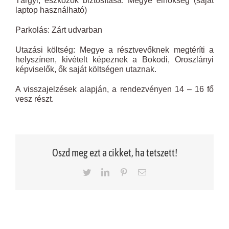
Tárgyi, eszközök biztosítása: Megye elnökség (saját
laptop használható)
Parkolás: Zárt udvarban
Utazási költség: Megye a résztvevőknek megtéríti a
helyszínen, kivételt képeznek a Bokodi, Oroszlányi
képviselők, ők saját költségen utaznak.
A visszajelzések alapján, a rendezvényen 14 – 16 fő
vesz részt.
Oszd meg ezt a cikket, ha tetszett!
Twitter
LinkedIn
Pinterest
Email