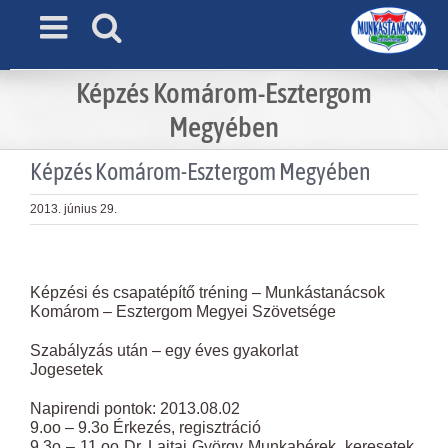
Skip
to
content
Képzés Komárom-Esztergom
Megyében
Képzés Komárom-Esztergom Megyében
2013. június 29.
View
Larger
Képzési és csapatépítő tréning – Munkástanácsok
Image
Komárom – Esztergom Megyei Szövetsége
Szabályzás után – egy éves gyakorlat
Jogesetek
Napirendi pontok: 2013.08.02
9.oo – 9.3o Érkezés, regisztráció
9.3o – 11.oo Dr. Lajtai György Munkabérek, keresetek,