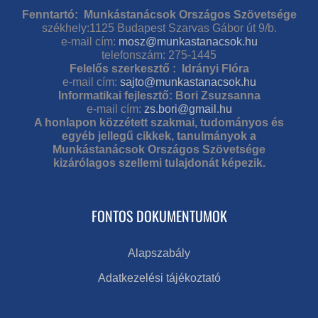
Fenntartó: Munkástanácsok Országos Szövetsége
székhely:1125 Budapest Szarvas Gábor út 9/b.
e-mail cím:
mosz@munkastanacsok.hu
telefonszám: 275-1445
Felelős szerkesztő : Idrányi Flóra
e-mail cím:
sajto@munkastanacsok.hu
Informatikai fejlesztő: Bori Zsuzsanna
e-mail cím:
zs.bori@gmail.hu
A honlapon közzétett szakmai, tudományos és
egyéb jellegű cikkek, tanulmányok a
Munkástanácsok Országos Szövetsége
kizárólagos szellemi tulajdonát képezik.
FONTOS DOKUMENTUMOK
Alapszabály
Adatkezelési tájékoztató