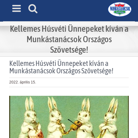
Skip
to
content
Kellemes Húsvéti Ünnepeket kíván a
Munkástanácsok Országos
Szövetsége!
Kellemes Húsvéti Ünnepeket kíván a
Munkástanácsok Országos Szövetsége!
2022. április 15.
View
Larger
Image