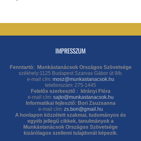
IMPRESSZUM
Fenntartó: Munkástanácsok Országos Szövetsége
székhely:1125 Budapest Szarvas Gábor út 9/b.
e-mail cím:
mosz@munkastanacsok.hu
telefonszám: 275-1445
Felelős szerkesztő : Idrányi Flóra
e-mail cím:
sajto@munkastanacsok.hu
Informatikai fejlesztő: Bori Zsuzsanna
e-mail cím:
zs.bori@gmail.hu
A honlapon közzétett szakmai, tudományos és
egyéb jellegű cikkek, tanulmányok a
Munkástanácsok Országos Szövetsége
kizárólagos szellemi tulajdonát képezik.