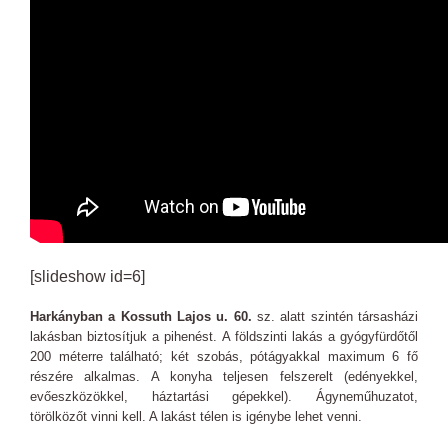
[slideshow id=6]
Harkányban a Kossuth Lajos u. 60.
sz. alatt szintén társasházi
lakásban biztosítjuk a pihenést. A földszinti lakás a gyógyfürdőtől
200 méterre található; két szobás, pótágyakkal maximum 6 fő
részére alkalmas. A konyha teljesen felszerelt (edényekkel,
evőeszközökkel, háztartási gépekkel). Ágyneműhuzatot,
törölközőt vinni kell. A lakást télen is igénybe lehet venni.