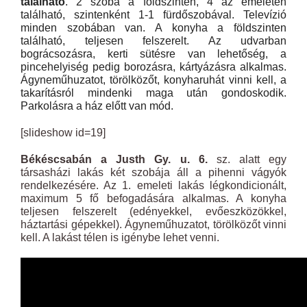
található
. 2 szoba a földszinten, 4 az emeleten
található, szintenként 1-1 fürdőszobával. Televízió
minden szobában van. A konyha a földszinten
található, teljesen felszerelt. Az udvarban
bográcsozásra, kerti sütésre van lehetőség, a
pincehelyiség pedig borozásra, kártyázásra alkalmas.
Ágyneműhuzatot, törölközőt, konyharuhát vinni kell, a
takarításról mindenki maga után gondoskodik.
Parkolásra a ház előtt van mód.
[slideshow id=19]
Békéscsabán a Justh Gy. u. 6.
sz. alatt egy
társasházi lakás két szobája áll a pihenni vágyók
rendelkezésére. Az 1. emeleti lakás légkondicionált,
maximum 5 fő befogadására alkalmas. A konyha
teljesen felszerelt (edényekkel, evőeszközökkel,
háztartási gépekkel). Ágyneműhuzatot, törölközőt vinni
kell. A lakást télen is igénybe lehet venni.