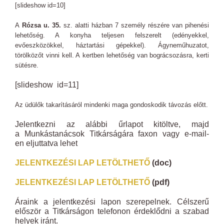
[slideshow id=10]
A
Rózsa u. 35.
sz. alatti házban 7 személy részére van pihenési
lehetőség. A konyha teljesen felszerelt (edényekkel,
evőeszközökkel, háztartási gépekkel). Ágyneműhuzatot,
törölközőt vinni kell. A kertben lehetőség van bográcsozásra, kerti
sütésre.
[slideshow id=11]
Az üdülők takarításáról mindenki maga gondoskodik távozás előtt.
Jelentkezni az alábbi űrlapot kitöltve, majd
a Munkástanácsok Titkárságára faxon vagy e-mail-
en eljuttatva lehet
JELENTKEZÉSI LAP LETÖLTHETŐ
(doc)
JELENTKEZÉSI LAP LETÖLTHETŐ
(pdf)
Áraink a jelentkezési lapon szerepelnek. Célszerű
először a Titkárságon telefonon érdeklődni a szabad
helyek iránt.