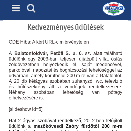
Skip
to
content
Kedvezményes üdülések
GDE Hiba: A kért URL-cím érvénytelen
A
Balatonföldvár, Petőfi S. u. 6.
sz. alatt található
üdülőnk egy 2003-ban teljesen újjáépült villa, ősfás
zöldövezetben helyezkedik el, saját medencével,
parkolóval, napozási és bográcsozási lehetőséggel az
udvarban, amely körülbelül 300 m-re van a Balatontól.
A 20 db kétágyas szobában zuhanyzó, wc, televízió
és hűtőszekrény áll a vendégek rendelkezésére.
Néhány szobában lehetőség van pótágy
elhelyezésére is.
[slideshow id=5]
Hat 2 ágyas szobával rendelkező, 2012-ben felújított
üdülőnk a
mezőkövesdi Zsóry fürdőtől 200 m-re