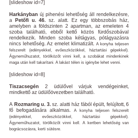
[slideshow id=7]
Harkányban
új pihenési lehetőség áll rendelkezésre,
a
Petőfi u. 46.
sz. alatt. Ez egy többszobás ház,
amelyben a földszinten 2 apartman, az emeleten 4
szoba található, ebből kettő közös fürdőszobával
rendelkezik. Minden szoba kétágyas, pótágyazásra
nincs lehetőség. Az emelet klimatizált.
A konyha teljesen
felszerelt (edényekkel, evőeszközökkel, háztartási gépekkel).
Ágyneműhuzatot, törölközőt vinni kell, a szobákat mindenkinek
maga után kell takarítani. A lakást télen is igénybe lehet venni.
[slideshow id=8]
Tiszacsegén
2 üdülővel várjuk vendégeinket,
mindkettő az üdülőövezetben található.
A
Rozmaring u. 3.
sz. alatti ház fából épült, felújított, 6
fő befogadására alkalmas.
A konyha teljesen felszerelt
(edényekkel, evőeszközökkel, háztartási gépekkel).
Ágyneműhuzatot, törölközőt vinni kell. A kertben lehetőség van
bográcsozásra, kerti sütésre.