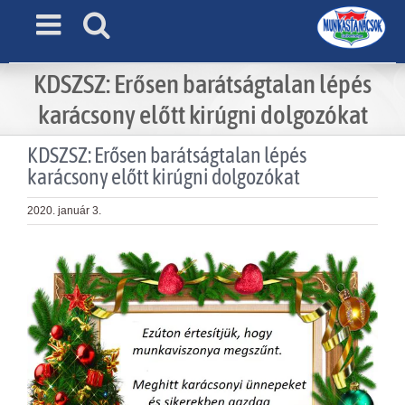
Skip
to
content
KDSZSZ: Erősen barátságtalan lépés
karácsony előtt kirúgni dolgozókat
KDSZSZ: Erősen barátságtalan lépés
karácsony előtt kirúgni dolgozókat
2020. január 3.
View
Larger
Image