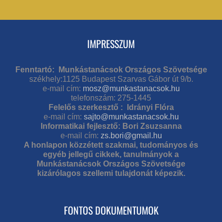
IMPRESSZUM
Fenntartó: Munkástanácsok Országos Szövetsége
székhely:1125 Budapest Szarvas Gábor út 9/b.
e-mail cím:
mosz@munkastanacsok.hu
telefonszám: 275-1445
Felelős szerkesztő : Idrányi Flóra
e-mail cím:
sajto@munkastanacsok.hu
Informatikai fejlesztő: Bori Zsuzsanna
e-mail cím:
zs.bori@gmail.hu
A honlapon közzétett szakmai, tudományos és
egyéb jellegű cikkek, tanulmányok a
Munkástanácsok Országos Szövetsége
kizárólagos szellemi tulajdonát képezik.
FONTOS DOKUMENTUMOK