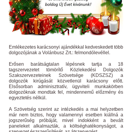
Emlékezetes karácsonyi ajándékkal kedveskedett több
dolgozójának a Volánbusz Zrt.: felmondólevéllel.
Erősen barátságtalan lépésnek tartja a 18
tagszervezetet tömörítő Közlekedési Dolgozók
Szakszervezeteinek Szövetsége (KDSZSZ) a
dolgozók kirúgását közvetlenül karácsony előtt.
Elsősorban adminisztratív, ügyviteli munkakörben
dolgozóknak mondtak fel, mindennemű előzmény és
egyeztetés nélkül.
A Szövetség szerint az intézkedés a mai helyzetben
már nem biztos, hogy valamennyi esetben kiállná a
jogszerűség próbáját, mivel indokként a bevált
paneleket alkalmazták, a költséghatékonyságot, a
szervezet észszerűsítését, az átszervezést.