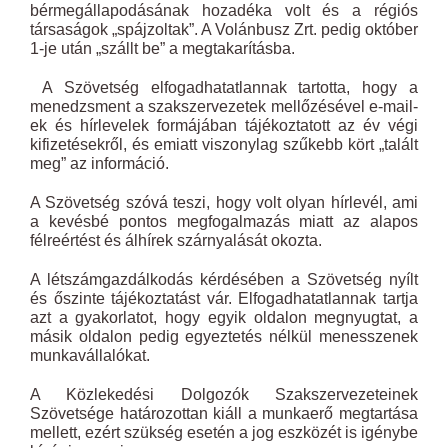
bérmegállapodásának hozadéka volt és a régiós
társaságok „spájzoltak”. A Volánbusz Zrt. pedig október
1-je után „szállt be” a megtakarításba.
A Szövetség elfogadhatatlannak tartotta, hogy a
menedzsment a szakszervezetek mellőzésével e-mail-
ek és hírlevelek formájában tájékoztatott az év végi
kifizetésekről, és emiatt viszonylag szűkebb kört „talált
meg” az információ.
A Szövetség szóvá teszi, hogy volt olyan hírlevél, ami
a kevésbé pontos megfogalmazás miatt az alapos
félreértést és álhírek szárnyalását okozta.
A létszámgazdálkodás kérdésében a Szövetség nyílt
és őszinte tájékoztatást vár. Elfogadhatatlannak tartja
azt a gyakorlatot, hogy egyik oldalon megnyugtat, a
másik oldalon pedig egyeztetés nélkül menesszenek
munkavállalókat.
A Közlekedési Dolgozók Szakszervezeteinek
Szövetsége határozottan kiáll a munkaerő megtartása
mellett, ezért szükség esetén a jog eszközét is igénybe