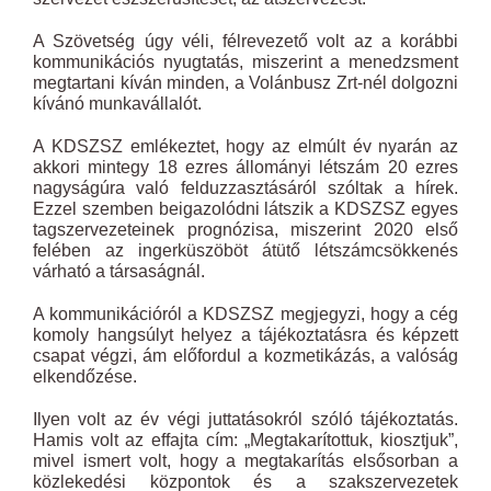
A Szövetség úgy véli, félrevezető volt az a korábbi
kommunikációs nyugtatás, miszerint a menedzsment
megtartani kíván minden, a Volánbusz Zrt-nél dolgozni
kívánó munkavállalót.
A KDSZSZ emlékeztet, hogy az elmúlt év nyarán az
akkori mintegy 18 ezres állományi létszám 20 ezres
nagyságúra való felduzzasztásáról szóltak a hírek.
Ezzel szemben beigazolódni látszik a KDSZSZ egyes
tagszervezeteinek prognózisa, miszerint 2020 első
felében az ingerküszöböt átütő létszámcsökkenés
várható a társaságnál.
A kommunikációról a KDSZSZ megjegyzi, hogy a cég
komoly hangsúlyt helyez a tájékoztatásra és képzett
csapat végzi, ám előfordul a kozmetikázás, a valóság
elkendőzése.
Ilyen volt az év végi juttatásokról szóló tájékoztatás.
Hamis volt az effajta cím: „Megtakarítottuk, kiosztjuk”,
mivel ismert volt, hogy a megtakarítás elsősorban a
közlekedési központok és a szakszervezetek