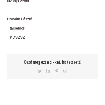
kívánja venni.
Horváth László
társelnök
KDSZSZ
Oszd meg ezt a cikket, ha tetszett!
Twitter
LinkedIn
Pinterest
Email