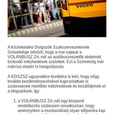
A Közlekedési Dolgozók Szakszervezeteinek
Szövetsége üdvözli, hogy a mai nappal a
VOLÁNBUSZ Zrt.-nél az autóbuszvezetők védelmét
biztosító intézkedések születtek. Ezt a Szövetség már
március elején is hangsúlyozta.
A KDSZSZ ugyanakkor továbbra is kéri, hogy négy
további kezdeményezésével kapcsolatban is
szülessenek mielőbbi intézkedések és kezdődjenek el
a tárgyalások, így
a VOLÁNBUSZ Zrt.-nél egy központi
rendelkezés szülessen vonatkozóan, hogy
amennyiben a munkavállaló olyan időpontra kap