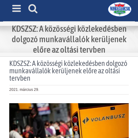
Skip
to
content
KDSZSZ: A közösségi közlekedésben
dolgozó munkavállalók kerüljenek
előre az oltási tervben
KDSZSZ: A közösségi közlekedésben dolgozó
munkavállalók kerüljenek előre az oltási
tervben
2021. március 29.
View
Larger
Image