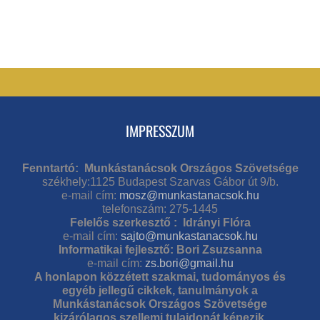
IMPRESSZUM
Fenntartó: Munkástanácsok Országos Szövetsége
székhely:1125 Budapest Szarvas Gábor út 9/b.
e-mail cím:
mosz@munkastanacsok.hu
telefonszám: 275-1445
Felelős szerkesztő : Idrányi Flóra
e-mail cím:
sajto@munkastanacsok.hu
Informatikai fejlesztő: Bori Zsuzsanna
e-mail cím:
zs.bori@gmail.hu
A honlapon közzétett szakmai, tudományos és
egyéb jellegű cikkek, tanulmányok a
Munkástanácsok Országos Szövetsége
kizárólagos szellemi tulajdonát képezik.