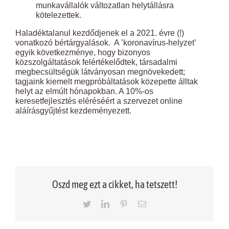
munkavállalók változatlan helytállásra
kötelezettek.
Haladéktalanul kezdődjenek el a 2021. évre (!)
vonatkozó bértárgyalások. A ’koronavírus-helyzet’
egyik következménye, hogy bizonyos
közszolgáltatások felértékelődtek, társadalmi
megbecsültségük látványosan megnövekedett;
tagjaink kiemelt megpróbáltatások közepette álltak
helyt az elmúlt hónapokban. A 10%-os
keresetfejlesztés eléréséért a szervezet online
aláírásgyűjtést kezdeményezett.
Oszd meg ezt a cikket, ha tetszett!
Twitter
LinkedIn
Pinterest
Email