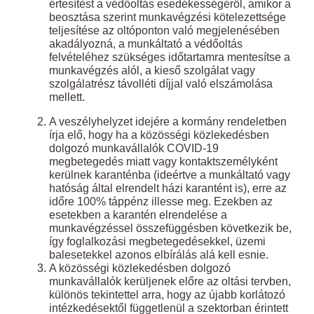
értesítést a védőoltás esedékességéről, amikor a
beosztása szerint munkavégzési kötelezettsége
teljesítése az oltóponton való megjelenésében
akadályozná, a munkáltató a védőoltás
felvételéhez szükséges időtartamra mentesítse a
munkavégzés alól, a kieső szolgálat vagy
szolgálatrész távolléti díjjal való elszámolása
mellett.
A veszélyhelyzet idejére a kormány rendeletben
írja elő, hogy ha a közösségi közlekedésben
dolgozó munkavállalók COVID-19
megbetegedés miatt vagy kontaktszemélyként
kerülnek karanténba (ideértve a munkáltató vagy
hatóság által elrendelt házi karantént is), erre az
időre 100% táppénz illesse meg. Ezekben az
esetekben a karantén elrendelése a
munkavégzéssel összefüggésben következik be,
így foglalkozási megbetegedésekkel, üzemi
balesetekkel azonos elbírálás alá kell esnie.
A közösségi közlekedésben dolgozó
munkavállalók kerüljenek előre az oltási tervben,
különös tekintettel arra, hogy az újabb korlátozó
intézkedésektől függetlenül a szektorban érintett