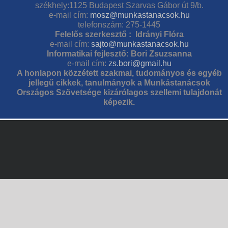
székhely:1125 Budapest Szarvas Gábor út 9/b.
e-mail cím:
mosz@munkastanacsok.hu
telefonszám: 275-1445
Felelős szerkesztő : Idrányi Flóra
e-mail cím:
sajto@munkastanacsok.hu
Informatikai fejlesztő: Bori Zsuzsanna
e-mail cím:
zs.bori@gmail.hu
A honlapon közzétett szakmai, tudományos és egyéb
jellegű cikkek, tanulmányok a Munkástanácsok
Országos Szövetsége kizárólagos szellemi tulajdonát
képezik.