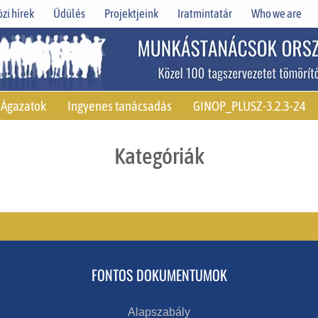
zi hírek
Üdülés
Projektjeink
Iratmintatár
Who we are
Ágazatok
Ingyenes tanácsadás
GINOP_PLUSZ-3.2.3-24
Kategóriák
FONTOS DOKUMENTUMOK
Alapszabály