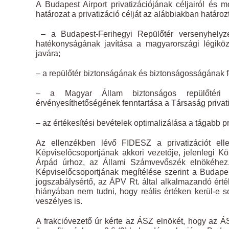
A Budapest Airport privatizációjának céljairól és
határozat a privatizáció célját az alábbiakban határo
– a Budapest-Ferihegyi Repülőtér versenyhelyzet
hatékonyságának javítása a magyarországi légikö
javára;
– a repülőtér biztonságának és biztonságosságának fe
– a Magyar Állam biztonságos repülőtéri m
érvényesíthetőségének fenntartása a Társaság privati
– az értékesítési bevételek optimalizálása a tágabb pr
Az ellenzékben lévő FIDESZ a privatizációt ell
Képviselőcsoportjának akkori vezetője, jelenlegi Kö
Árpád úrhoz, az Állami Számvevőszék elnökéhez. 
Képviselőcsoportjának megítélése szerint a Budapes
jogszabálysértő, az ÁPV Rt. által alkalmazandó érté
hiányában nem tudni, hogy reális értéken kerül-e so
veszélyes is.
A frakcióvezető úr kérte az ÁSZ elnökét, hogy az ÁS