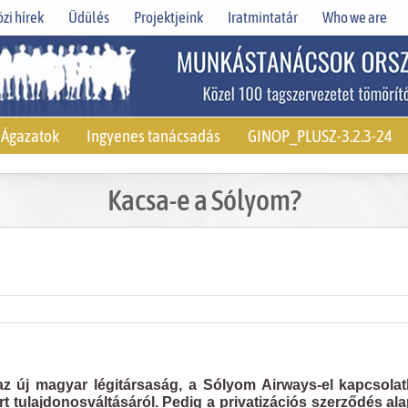
zi hírek
Üdülés
Projektjeink
Iratmintatár
Who we are
Ágazatok
Ingyenes tanácsadás
GINOP_PLUSZ-3.2.3-24
Kacsa-e a Sólyom?
z új magyar légitársaság, a Sólyom Airways-el kapcsolat
rt tulajdonosváltásáról. Pedig a privatizációs szerződés al