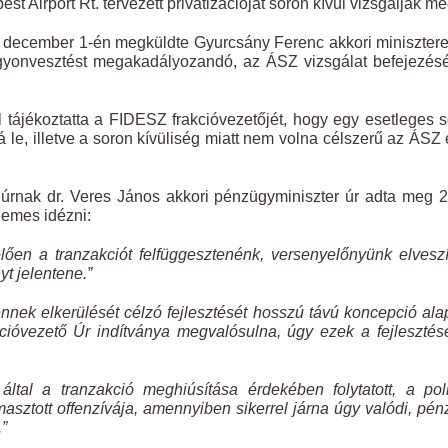
 Airport Rt. tervezett privatizációját soron kívül vizsgálják me
5. december 1-én megküldte Gyurcsány Ferenc akkori miniszter
agyonvesztést megakadályozandó, az ÁSZ vizsgálat befejezés
tájékoztatta a FIDESZ frakcióvezetőjét, hogy egy esetleges 
ná le, illetve a soron kívüliség miatt nem volna célszerű az ÁSZ
 úrnak dr. Veres János akkori pénzügyminiszter úr adta meg 
demes idézni:
ően a tranzakciót felfüggesztenénk, versenyelőnyünk elvesz
t jelentene.”
 ennek elkerülését célzó fejlesztését hosszú távú koncepció ala
ióvezető Úr indítványa megvalósulna, úgy ezek a fejlesztés
ltal a tranzakció meghiúsítása érdekében folytatott, a poli
masztott offenzívája, amennyiben sikerrel járna úgy valódi, pé
”