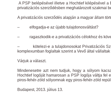
A PSP belépésével illetve a Hochtief kilépésével a 
privatizációs szerződésben meghatározott szakmai b
A privatizációs szerződés alapján a magyar állam tör
– elfogadja-e az újabb tulajdonosváltást?
– ragaszkodik-e a privatizációs célokhoz és köv
– kötelezi-e a tulajdonosokat Privatizációs Szer
komplexumban foglaltak szerint a Vevő által vállaltak 
Várjuk a választ.
Mindenesetre azt nem tudjuk, hogy a sólyom kacsa
Hochtief logóját hamarosan a PSP logója váltja fel 
piros-fehér-zöld sólyomnak egy piros-fehér-zöld repül
Budapest, 2013. július 13.