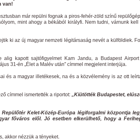
n van!
usztusban már repülni fognak a piros-fehér-zöld színű repülőgé
lyom, mint ahogy a békából királyfi. Nem tudni, várnunk kel
ik ki az új magyar nemzeti légitársaság nevét a külföldiek. F
alig kapott sajtófigyelmet Kam Jandu, a Budapest Airport 
us 31-én „Élet a Malév után” címmel megjelent interjúja.
ai és a magyar illetékesek, na és a közvélemény is az ott leírt
ő címmel ismertették a riportot:
„Kiütötték Budapestet, elúsz
 Repülőtér Kelet-Közép-Európa légiforgalmi központja leg
yar főváros elől. Jó esetben elkerülhető, hogy a Ferihe
s, akkor nézzük a tényeket.