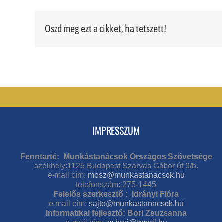
Oszd meg ezt a cikket, ha tetszett!
IMPRESSZUM
Fenntartó: Munkástanácsok Országos Szövetsége
székhely:1125 Budapest Szarvas Gábor út 9/b.
e-mail cím:
mosz@munkastanacsok.hu
telefonszám: 275-1445
Felelős szerkesztő : Idrányi Flóra
e-mail cím:
sajto@munkastanacsok.hu
Informatikai fejlesztő: Bori Zsuzsanna