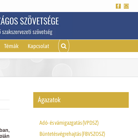
Facebook
Emai
Témák
Kapcsolat
Ágazatok
Adó- és vámigazgatás (VPDSZ)
ban,
Büntetésvégrehajtás (FBVSZOSZ)
apján