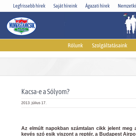
Skip
Legfrissebb hírek
Saját híreink
Ágazati hírek
Nemzetkö
to
content
Rólunk
Szolgáltatásaink
Kacsa-e a Sólyom?
2013. július 17.
View
Larger
Az elmúlt napokban számtalan cikk jelent meg a
Image
kevés szó esik viszont a reptér, a Budapest Airpo