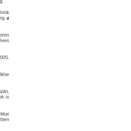
g.
elnök
éig
a
soron
 éves
2005.
ítése
pján,
ek is
tikai
nzben