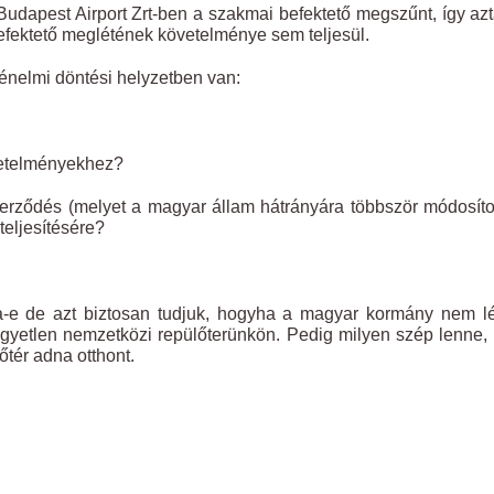
Budapest Airport Zrt-ben a szakmai befektető megszűnt, így az
efektető meglétének követelménye sem teljesül.
ténelmi döntési helyzetben van:
etelményekhez?
ződés (melyet a magyar állam hátrányára többször módosíto
teljesítésére?
-e de azt biztosan tudjuk, hogyha a magyar kormány nem lé
egyetlen nemzetközi repülőterünkön. Pedig milyen szép lenne,
őtér adna otthont.