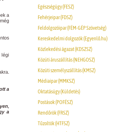
Egészségügy (FESZ)
pek a
Fehérjeipar (FDSZ)
l még
Feldolgozóipar (FÉM-GÉP Szövetség)
Kereskedelmi dolgozók (Egyenlő.hu)
ontos
Közlekedési ágazat (KDSZSZ)
légi
Közúti áruszállítás (NEHGOSZ)
Közúti személyszállítás (KMSZ)
akra.
Médiaipar (MMKSZ)
ott a
Oktatásügy (Küldetés)
Postások (POFÉSZ)
yen,
gy a
Rendőrök (FRSZ)
Tűzoltók (HTFSZ)