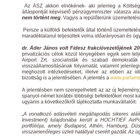
Az ÁSZ akkori elnökének- aki jelenleg a Költség
álláspontját képviselő pénzügyminiszter válasza al
nem történt meg
. Vagyis a repülőterünk üzemeltetése
Persze a külföldi befektetők által történő üzemeltet
maradéktalanul teljesültek volna időarányosan és úgy
dr. Áder János volt Fidesz frakcióvezetőjének 2
privatizációs célok közül lényegében egyik sem t
Airport Zrt. szocialisták és szabad demokraták
visszaállamosításának folyamatát, valamint jelenleg
meghozott intézkedéseket, illetve az ebben az id
bizottság is a jelentésében. A jelentés a
www.parlame
A jelentésben nem szerepelhetett az az új fejlemény, 
spanyol-német korábbi többségi befektetőket most kan
ugyanis a következőkről tájékoztatta munkavállalóit:
„A vonatkozó adásvételi megállapodás sikeres alá
Investment) tulajdonába került a HOCHTIEF AirPor
portfóliója, amely Budapest, Athén, Hamburg, Düss
visszamenőleges üzleti hatállyal cserélt gazdát. Az ü