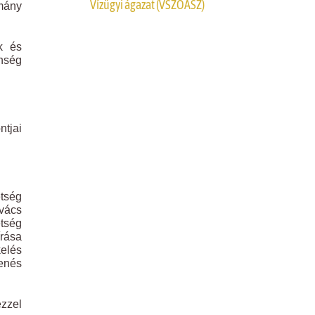
Vízügyi ágazat (VSZOÁSZ)
rmány
k és
nség
tjai
tség
ovács
tség
írása
kelés
kenés
ezzel