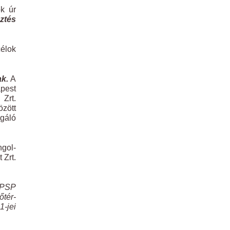
k úr
ztés
célok
k.
A
apest
Zrt.
özött
sgáló
ngol-
 Zrt.
 (PSP
őtér-
1-jei