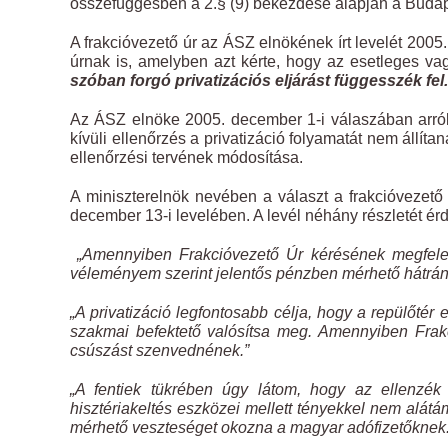
összefüggésben a 2.§ (9) bekezdése alapján a Budapest
A frakcióvezető úr az ÁSZ elnökének írt levelét 200
úrnak is, amelyben azt kérte, hogy az esetleges v
szóban forgó privatizációs eljárást függesszék fel.
Az ÁSZ elnöke 2005. december 1-i válaszában arról 
kívüli ellenőrzés a privatizáció folyamatát nem állíta
ellenőrzési tervének módosítása.
A miniszterelnök nevében a választ a frakcióvezető
december 13-i levelében. A levél néhány részletét ér
„Amennyiben Frakcióvezető Úr kérésének megfelel
véleményem szerint jelentős pénzben mérhető hátrány
„A privatizáció legfontosabb célja, hogy a repülőtér
szakmai befektető valósítsa meg. Amennyiben Frakc
csúszást szenvednének.”
„A fentiek tükrében úgy látom, hogy az ellenzék á
hisztériakeltés eszközei mellett tényekkel nem alátá
mérhető veszteséget okozna a magyar adófizetőknek.