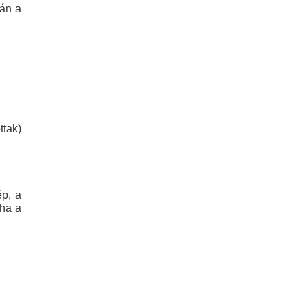
tán a
ttak)
p, a
 ha a