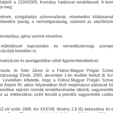
 módjáról a 2104/2005. Kormány határozat rendelkezett. A ko
zta meg:
ének, szolgáltatási színvonalának, növekedési kilátásaina
zlekedési iparág, a nemzetgazdaság, valamint az utazóközö
nntartása, igény szerinti növelése;
űködéssel kapcsolatos és nemzetbiztonsági szempon
zációját követően is;
ivatizációs és iparágpolitikai célok figyelembevételével.
enezte. dr. Áder János úr a Fidesz-Magyar Polgári Szöve
ztársasági Elnök, 2005. december 1-én levéllel fordult dr. K
Levelében kifejtette, hogy a Fidesz-Magyar Polgári Szöve
t Airport Rt. akkor folyamatban lévő meghívásos pályázati ki
kesítése eljárási normák rendelkezéseibe ütközik, vagyonérté
r az értékesítése, ezért fennáll a jelentős vagyonérték csök
Z-ról szóló 1989. évi XXXVIII. törvény 2.§ (6) bekezdése és 