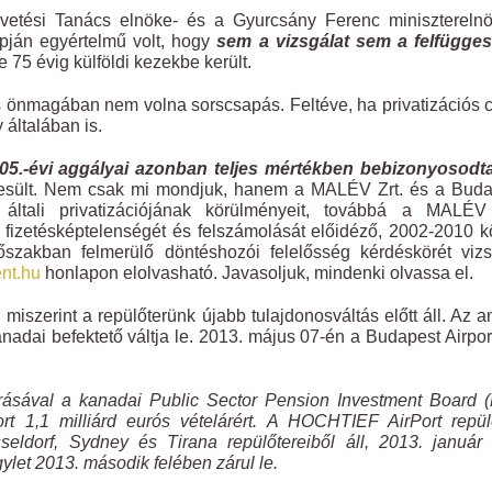
vetési Tanács elnöke- és a Gyurcsány Ferenc miniszterelnö
apján egyértelmű volt, hogy
sem a vizsgálat sem a felfügges
 75 évig külföldi kezekbe került.
és önmagában nem volna sorscsapás. Feltéve, ha privatizációs 
 általában is.
005.-évi aggályai azonban teljes mértékben bebizonyosodta
eljesült. Nem csak mi mondjuk, hanem a MALÉV Zrt. és a Bud
 általi privatizációjának körülményeit, továbbá a MALÉV 
i fizetésképtelenségét és felszámolását előidéző, 2002-2010 k
őszakban felmerülő döntéshozói felelősség kérdéskörét viz
nt.hu
honlapon elolvasható. Javasoljuk, mindenki olvassa el.
miszerint a repülőterünk újabb tulajdonosváltás előtt áll. Az a
adai befektető váltja le. 2013. május 07-én a Budapest Airport
írásával a kanadai Public Sector Pension Investment Board
t 1,1 milliárd eurós vételárért. A HOCHTIEF AirPort repül
eldorf, Sydney és Tirana repülőtereiből áll, 2013. január 
gylet 2013. második felében zárul le.