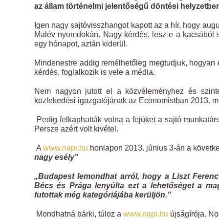
az állam történelmi jelentőségű döntési helyzetbe
Igen nagy sajtóvisszhangot kapott az a hír, hogy aug
Malév nyomdokán. Nagy kérdés, lesz-e a kacsából só
egy hónapot, aztán kiderül.
Mindenestre addig remélhetőleg megtudjuk, hogyan ejt
kérdés, foglalkozik is vele a média.
Nem nagyon jutott el a közvéleményhez és szinte 
közlekedési igazgatójának az Economistban 2013. máj
Pedig felkaphatták volna a fejüket a sajtó munkatárs
Persze azért volt kivétel.
A
www.napi.hu
honlapon 2013. június 3-án a következ
nagy esély”
„Budapest lemondhat arról, hogy a Liszt Ferenc
Bécs és Prága lenyúlta ezt a lehetőséget a mag
futottak még kategóriájába kerüljön.”
Mondhatná bárki, túloz a
www.napi.hu
újságírója. No