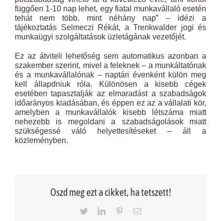
függően 1-10 nap lehet, egy fiatal munkavállaló esetén
tehát nem több, mint néhány nap” – idézi a
tájékoztatás Selmeczi Rékát, a Trenkwalder jogi és
munkaügyi szolgáltatások üzletágának vezetőjét.
Ez az átviteli lehetőség sem automatikus azonban a
szakember szerint, mivel a feleknek – a munkáltatónak
és a munkavállalónak – naptári évenként külön meg
kell állapdniuk róla. Különösen a kisebb cégek
esetében tapasztalják az elmaradást a szabadságok
időarányos kiadásában, és éppen ez az a vállalati kör,
amelyben a munkavállalók kisebb létszáma miatt
nehezebb is megoldani a szabadságolások miatt
szükségessé váló helyettesítéseket – áll a
közleményben.
Oszd meg ezt a cikket, ha tetszett!
Twitter
LinkedIn
Pinterest
Email