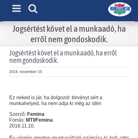
Skip
to
content
Jogsértést követ el a munkaadó, ha
erről nem gondoskodik.
Jogsértést követ el a munkaadó, ha erről
nem gondoskodik.
2016. november 10.
View
Larger
Ez neked is jár, ha dolgozol: törvényt sért a
Image
munkahelyed, ha nem adja ki még az idén
Szerző:
Femina
Forrás:
MTI/Femina
2016.11.10.
Év végéig minden munkavállaló számára ki kell adni