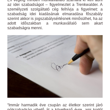
az idei szabadságot – figyelmeztet a Trenkwalder. A
személyzeti szolgáltató cég felhívja a figyelmet: a
szabadság idei kiadásának elmaradása főszabály
szerint akkor is jogszabálysértésnek minősülhet, ha az
adott időszakban a munkavállaló sem akart
szabadságra menni.
“Immár harmadik éve csupán az életkor szerint járó
pótszabadság vihető át a következő évre, ami kortól