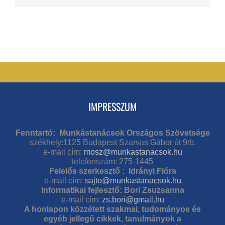
IMPRESSZUM
Fenntartó: Munkástanácsok Országos Szövetsége
székhely:1125 Budapest Szarvas Gábor út 9/b.
e-mail cím:
mosz@munkastanacsok.hu
telefonszám: 275-1445
Felelős szerkesztő : Idrányi Flóra
e-mail cím:
sajto@munkastanacsok.hu
Informatikai fejlesztő: Bori Zsuzsanna
e-mail cím:
zs.bori@gmail.hu
A honlapon közzétett szakmai, tudományos és
egyéb jellegű cikkek, tanulmányok a