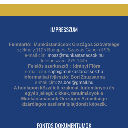
IMPRESSZUM
Fenntartó: Munkástanácsok Országos Szövetsége
székhely:1125 Budapest Szarvas Gábor út 9/b.
e-mail cím:
mosz@munkastanacsok.hu
telefonszám: 275-1445
Felelős szerkesztő : Idrányi Flóra
e-mail cím:
sajto@munkastanacsok.hu
Informatikai fejlesztő: Bori Zsuzsanna
e-mail cím:
zs.bori@gmail.hu
A honlapon közzétett szakmai, tudományos és
egyéb jellegű cikkek, tanulmányok a
Munkástanácsok Országos Szövetsége
kizárólagos szellemi tulajdonát képezik.
FONTOS DOKUMENTUMOK