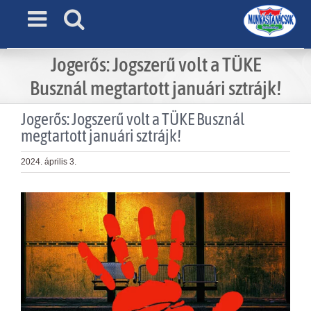
Skip
to
content
Jogerős: Jogszerű volt a TÜKE
Busznál megtartott januári sztrájk!
Jogerős: Jogszerű volt a TÜKE Busznál
megtartott januári sztrájk!
2024. április 3.
View
Larger
Image