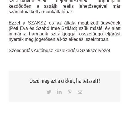
sztrájkkövetelések bejelentésének időpontjától
kezdődően a sztrájk reális lehetőségével már
számolnia kell a munkáltatónak.
Ezzel a SZAKSZ és az általa megbízott ügyvédek
(Peti Éva és Szabó Imre Szilárd) szűk másfél év alatt
immár a harmadik sztrájkjoggal összefüggő eljárást
nyerték meg jogerősen a közlekedési szektorban.
Szolidaritás Autóbusz-közlekedési Szakszervezet
Oszd meg ezt a cikket, ha tetszett!
Twitter
LinkedIn
Pinterest
Email