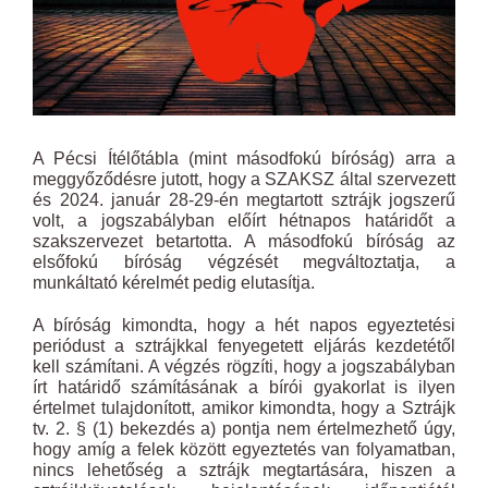
A Pécsi Ítélőtábla (mint másodfokú bíróság) arra a
meggyőződésre jutott, hogy a SZAKSZ által szervezett
és 2024. január 28-29-én megtartott sztrájk jogszerű
volt, a jogszabályban előírt hétnapos határidőt a
szakszervezet betartotta. A másodfokú bíróság az
elsőfokú bíróság végzését megváltoztatja, a
munkáltató kérelmét pedig elutasítja.
A bíróság kimondta, hogy a hét napos egyeztetési
periódust a sztrájkkal fenyegetett eljárás kezdetétől
kell számítani. A végzés rögzíti, hogy a jogszabályban
írt határidő számításának a bírói gyakorlat is ilyen
értelmet tulajdonított, amikor kimondta, hogy a Sztrájk
tv. 2. § (1) bekezdés a) pontja nem értelmezhető úgy,
hogy amíg a felek között egyeztetés van folyamatban,
nincs lehetőség a sztrájk megtartására, hiszen a