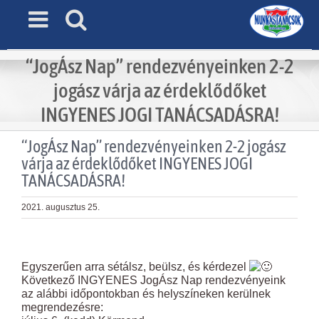
Skip
to
content
“JogÁsz Nap” rendezvényeinken 2-2
jogász várja az érdeklődőket
INGYENES JOGI TANÁCSADÁSRA!
“JogÁsz Nap” rendezvényeinken 2-2 jogász
várja az érdeklődőket INGYENES JOGI
TANÁCSADÁSRA!
2021. augusztus 25.
View
Larger
Egyszerűen arra sétálsz, beülsz, és kérdezel
Image
Következő INGYENES JogÁsz Nap rendezvényeink
az alábbi időpontokban és helyszíneken kerülnek
megrendezésre: