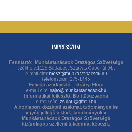
IMPRESSZUM
Fenntartó: Munkástanácsok Országos Szövetsége
székhely:1125 Budapest Szarvas Gábor út 9/b.
e-mail cím:
mosz@munkastanacsok.hu
telefonszám: 275-1445
Felelős szerkesztő : Idrányi Flóra
e-mail cím:
sajto@munkastanacsok.hu
Informatikai fejlesztő: Bori Zsuzsanna
e-mail cím:
zs.bori@gmail.hu
A honlapon közzétett szakmai, tudományos és
egyéb jellegű cikkek, tanulmányok a
Munkástanácsok Országos Szövetsége
kizárólagos szellemi tulajdonát képezik.