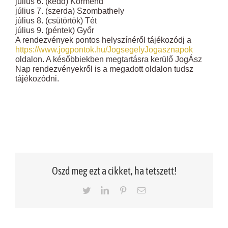
július 6. (kedd) Körmend
július 7. (szerda) Szombathely
július 8. (csütörtök) Tét
július 9. (péntek) Győr
A rendezvények pontos helyszínéről tájékozódj a
https://www.jogpontok.hu/JogsegelyJogasznapok
oldalon. A későbbiekben megtartásra kerülő JogÁsz
Nap rendezvényekről is a megadott oldalon tudsz
tájékozódni.
Oszd meg ezt a cikket, ha tetszett!
Twitter
LinkedIn
Pinterest
Email