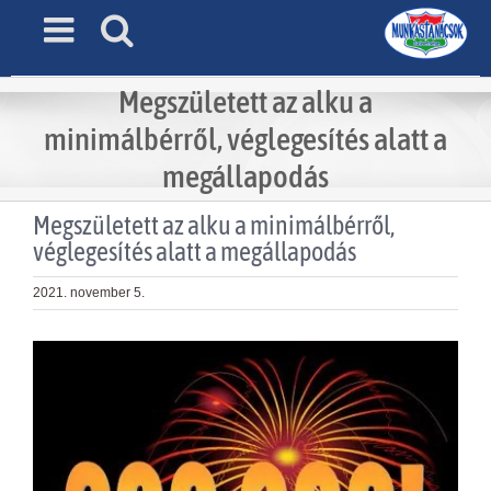
Skip
to
content
Megszületett az alku a
minimálbérről, véglegesítés alatt a
megállapodás
Megszületett az alku a minimálbérről,
véglegesítés alatt a megállapodás
2021. november 5.
View
Larger
Image