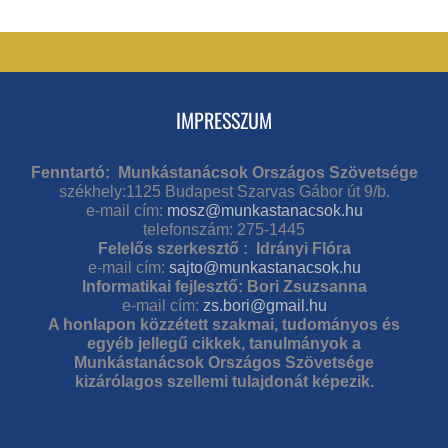
IMPRESSZUM
Fenntartó: Munkástanácsok Országos Szövetsége
székhely:1125 Budapest Szarvas Gábor út 9/b.
e-mail cím:
mosz@munkastanacsok.hu
telefonszám: 275-1445
Felelős szerkesztő : Idrányi Flóra
e-mail cím:
sajto@munkastanacsok.hu
Informatikai fejlesztő: Bori Zsuzsanna
e-mail cím:
zs.bori@gmail.hu
A honlapon közzétett szakmai, tudományos és
egyéb jellegű cikkek, tanulmányok a
Munkástanácsok Országos Szövetsége
kizárólagos szellemi tulajdonát képezik.