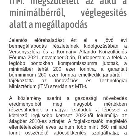
ITM: megszületett az alku a
minimálbérről, véglegesítés
alatt a megállapodás
Jelentős előrehaladást ért el a jövő évi
bérmegállapodás részleteinek kidolgozásában a
Versenyszféra és a Kormány Állandó Konzultációs
Fóruma 2021. november 3-án, Budapesten; a felek a
legfőbb pontokban kompromisszumra jutottak, a
minimálbér tehát 200 ezer forintra, a garantált
bérminimum 260 ezer forintra emelkedik januártól –
tájékoztatta az Innovációs és Technológiai
Minisztérium (ITM) szerdán az MTI-t.
A közlemény szerint a gazdasági növekedés
eredményeiből még nagyobb mértékben
részesülhetnek a magyar családok, a lépéssel a
kötelező legkisebb kereset 2022-től felülmúlja az
átlagbér 2010-es szintjét. A foglalkoztatók megfelelő
ellentételezését éves szinten több mint 660 milliárd
forint összértékű adócsökkentés szolgálhatja, a