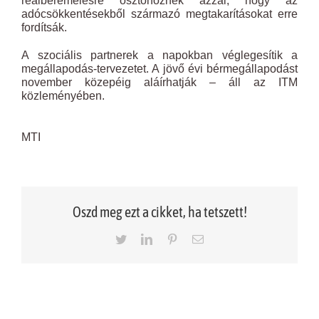
reálbéremelésre ösztönöznek azzal, hogy az
adócsökkentésekből származó megtakarításokat erre
fordítsák.
A szociális partnerek a napokban véglegesítik a
megállapodás-tervezetet. A jövő évi bérmegállapodást
november közepéig aláírhatják – áll az ITM
közleményében.
MTI
Oszd meg ezt a cikket, ha tetszett!
Twitter
LinkedIn
Pinterest
Email