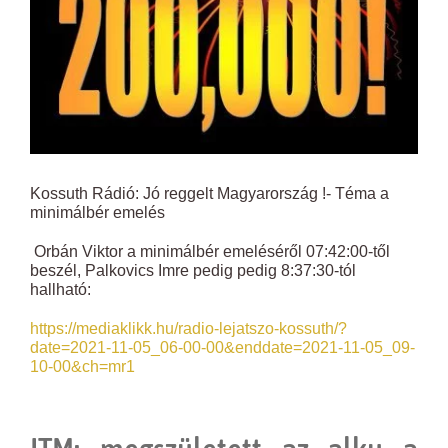
Kossuth Rádió: Jó reggelt Magyarország !- Téma a
minimálbér emelés
Orbán Viktor a minimálbér emeléséről 07:42:00-től
beszél, Palkovics Imre pedig pedig 8:37:30-tól
hallható:
https://mediaklikk.hu/radio-lejatszo-kossuth/?
date=2021-11-05_06-00-00&enddate=2021-11-05_09-
10-00&ch=mr1