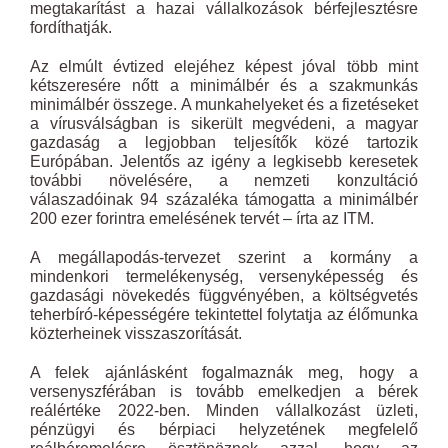
megtakarítást a hazai vállalkozások bérfejlesztésre
fordíthatják.
Az elmúlt évtized elejéhez képest jóval több mint
kétszeresére nőtt a minimálbér és a szakmunkás
minimálbér összege. A munkahelyeket és a fizetéseket
a vírusválságban is sikerült megvédeni, a magyar
gazdaság a legjobban teljesítők közé tartozik
Európában. Jelentős az igény a legkisebb keresetek
további növelésére, a nemzeti konzultáció
válaszadóinak 94 százaléka támogatta a minimálbér
200 ezer forintra emelésének tervét – írta az ITM.
A megállapodás-tervezet szerint a kormány a
mindenkori termelékenység, versenyképesség és
gazdasági növekedés függvényében, a költségvetés
teherbíró-képességére tekintettel folytatja az élőmunka
közterheinek visszaszorítását.
A felek ajánlásként fogalmaznák meg, hogy a
versenyszférában is tovább emelkedjen a bérek
reálértéke 2022-ben. Minden vállalkozást üzleti,
pénzügyi és bérpiaci helyzetének megfelelő