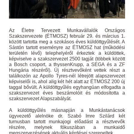
Az Életre Tervezett Munkavállalók Országos
Szakszervezete (ÉTMOSZ) február 29. és március 1.
között tartotta meg a szokásos éves küldöttgyűlését. A
Sástón tartott eseményre az ÉTMOSZ hat (működési
területén lévő) telephelyéről érkeztek a küldöttek,
képviselve a szakszervezet 2500 tagját (többek között
a Bosch csoport, a thyssenKrupp, a SEGA és a ZF
Hungária részéről). Új résztvevőként vettek részt a
találkozón az Apollo Tyres-nél létrejött alapszervezet
képviselői is, ahol alig két hét alatt az ÉTMOSZ 200 új
taggal bővült. A küldöttgyűlés egyhangúan elfogadta a
szakszervezet éves beszámolóit és módosította a
szakszervezet Alapszabályát.
A küldöttgyűlés másnapján a Munkástanácsok
ügyvezető alelnöke dr. Szabó Imre Szilárd két
turnusban tartott munkajogi előadást a résztvevők
részére, melynek fókuszában a munkaidő
megszervezésének aktuális kérdései szerepeltek.