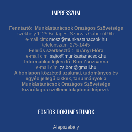
IMPRESSZUM
Fenntartó: Munkástanácsok Országos Szövetsége
székhely:1125 Budapest Szarvas Gábor út 9/b.
e-mail cím:
mosz@munkastanacsok.hu
telefonszám: 275-1445
Felelős szerkesztő : Idrányi Flóra
e-mail cím:
sajto@munkastanacsok.hu
Informatikai fejlesztő: Bori Zsuzsanna
e-mail cím:
zs.bori@gmail.hu
A honlapon közzétett szakmai, tudományos és
egyéb jellegű cikkek, tanulmányok a
Munkástanácsok Országos Szövetsége
kizárólagos szellemi tulajdonát képezik.
FONTOS DOKUMENTUMOK
Alapszabály