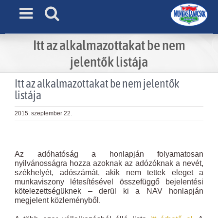
Skip
to
content
Itt az alkalmazottakat be nem
jelentők listája
Itt az alkalmazottakat be nem jelentők
listája
2015. szeptember 22.
View
Larger
Az adóhatóság a honlapján folyamatosan
Image
nyilvánosságra hozza azoknak az adózóknak a nevét,
székhelyét, adószámát, akik nem tettek eleget a
munkaviszony létesítésével összefüggő bejelentési
kötelezettségüknek – derül ki a NAV honlapján
megjelent közleményből.