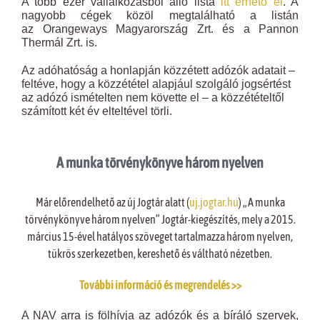
A több ezer vállalkozásból álló lista
itt érhető el
. A
nagyobb cégek közöl megtalálható a listán
az Orangeways Magyarország Zrt. és a Pannon
Thermál Zrt. is.
Az adóhatóság a honlapján közzétett adózók adatait –
feltéve, hogy a közzététel alapjául szolgáló jogsértést
az adózó ismételten nem követte el – a közzétételtől
számított két év elteltével törli.
A munka törvénykönyve három nyelven
Már előrendelhető az új Jogtár alatt (
uj.jogtar.hu
) „A munka
törvénykönyve három nyelven” Jogtár-kiegészítés, mely a 2015.
március 15-ével hatályos szöveget tartalmazza három nyelven,
tükrös szerkezetben, kereshető és váltható nézetben.
További információ és megrendelés >>
A NAV arra is fölhívja az adózók és a bíráló szervek,