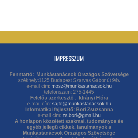
IMPRESSZUM
Fenntartó: Munkástanácsok Országos Szövetsége
székhely:1125 Budapest Szarvas Gábor út 9/b.
e-mail cím:
mosz@munkastanacsok.hu
telefonszám: 275-1445
Felelős szerkesztő : Idrányi Flóra
e-mail cím:
sajto@munkastanacsok.hu
Informatikai fejlesztő: Bori Zsuzsanna
e-mail cím:
zs.bori@gmail.hu
A honlapon közzétett szakmai, tudományos és
egyéb jellegű cikkek, tanulmányok a
Munkástanácsok Országos Szövetsége