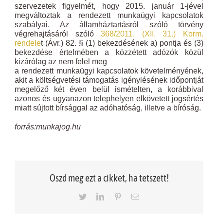
szervezetek figyelmét, hogy 2015. január 1-jével
megváltoztak a rendezett munkaügyi kapcsolatok
szabályai. Az államháztartásról szóló törvény
végrehajtásáról szóló
368/2011. (XII. 31.) Korm.
rendele
t (Ávr.) 82. § (1) bekezdésének a) pontja és (3)
bekezdése értelmében a közzétett adózók közül
kizárólag az nem felel meg
a rendezett munkaügyi kapcsolatok követelményének,
akit a költségvetési támogatás igénylésének időpontját
megelőző két éven belül ismételten, a korábbival
azonos és ugyanazon telephelyen elkövetett jogsértés
miatt sújtott bírsággal az adóhatóság, illetve a bíróság.
forrás:munkajog.hu
Oszd meg ezt a cikket, ha tetszett!
Twitter
LinkedIn
Pinterest
Email