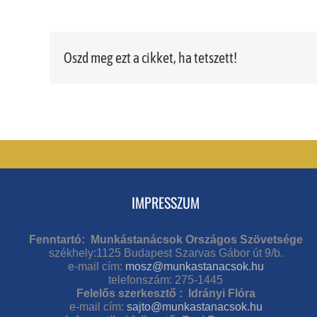
Oszd meg ezt a cikket, ha tetszett!
IMPRESSZUM
Fenntartó: Munkástanácsok Országos Szövetsége
székhely:1125 Budapest Szarvas Gábor út 9/b.
e-mail cím:
mosz@munkastanacsok.hu
telefonszám: 275-1445
Felelős szerkesztő : Idrányi Flóra
e-mail cím:
sajto@munkastanacsok.hu