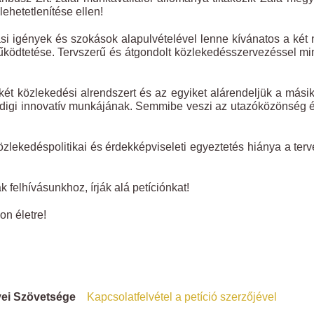
ehetetlenítése ellen!
i igények és szokások alapulvételével lenne kívánatos a két
ködtetése. Tervszerű és átgondolt közlekedésszervezéssel m
ét közlekedési alrendszert és az egyiket alárendeljük a mási
digi innovatív munkájának. Semmibe veszi az utazóközönség 
özlekedéspolitikai és érdekképviseleti egyeztetés hiánya a terv
felhívásunkhoz, írják alá petíciónkat!
on életre!
yei Szövetsége
Kapcsolatfelvétel a petíció szerzőjével