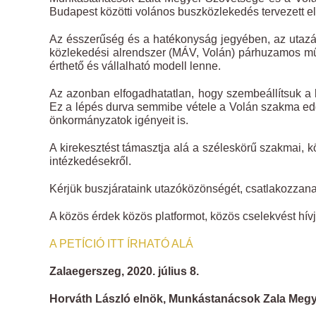
Budapest közötti volános buszközlekedés tervezett ell
Az ésszerűség és a hatékonyság jegyében, az utazás
közlekedési alrendszer (MÁV, Volán) párhuzamos mű
érthető és vállalható modell lenne.
Az azonban elfogadhatatlan, hogy szembeállítsuk a k
Ez a lépés durva semmibe vétele a Volán szakma ed
önkormányzatok igényeit is.
A kirekesztést támasztja alá a széleskörű szakmai, k
intézkedésekről.
Kérjük buszjárataink utazóközönségét, csatlakozzanak 
A közös érdek közös platformot, közös cselekvést hívj
A PETÍCIÓ ITT ÍRHATÓ ALÁ
Zalaegerszeg, 2020. július 8.
Horváth László elnök, Munkástanácsok Zala Meg