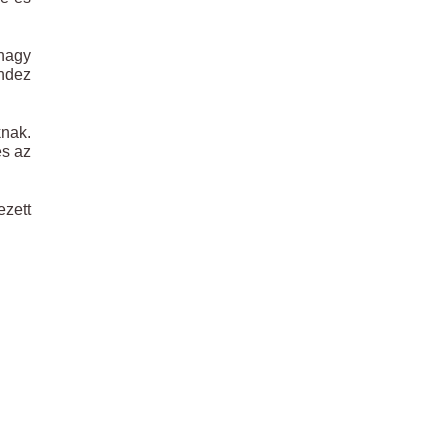
 nagy
indez
knak.
és az
ezett