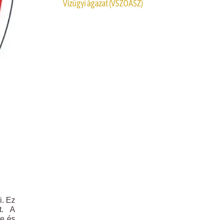
Vízügyi ágazat (VSZOÁSZ)
i. Ez
t. A
ye és