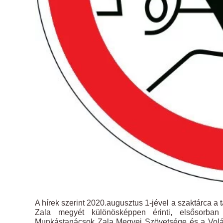
A hírek szerint 2020.augusztus 1-jével a szaktárca a 
Zala megyét különösképpen érinti, elsősorba
Munkástanácsok Zala Megyei Szövetsége és a Volánb