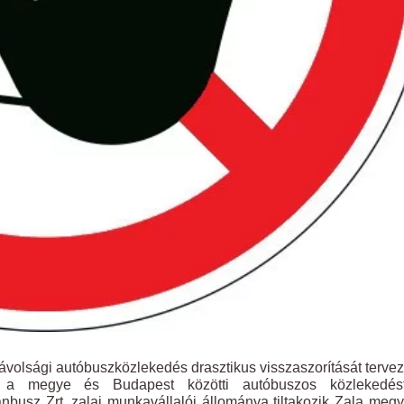
távolsági autóbuszközlekedés drasztikus visszaszorítását tervez
n a megye és Budapest közötti autóbuszos közlekedés
usz Zrt. zalai munkavállalói állománya tiltakozik Zala meg