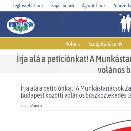
Skip
Legfrissebb hírek
Saját híreink
Ágazati hírek
Nemzetkö
to
content
Rólunk
Szolgáltatásaink
Írja alá a petíciónkat! A Munkást
volános b
Írja alá a petíciónkat! A Munkástanácsok Z
Budapest közötti volános buszközlekedés te
2020. július 9.
View
Larger