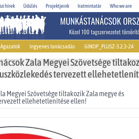
zi hírek
Üdülés
Projektjeink
Iratmintatár
Who we are
Ágazatok
Ingyenes tanácsadás
GINOP_PLUSZ-3.2.3-24
anácsok Zala Megyei Szövetsége tiltako
uszközlekedés tervezett ellehetetlenít
ala Megyei Szövetsége tiltakozik Zala megye és
rvezett ellehetetlenítése ellen!