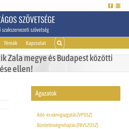
Facebook
Emai
Témák
Kapcsolat
zik Zala megye és Budapest közötti
ése ellen!
Ágazatok
Adó- és vámigazgatás (VPDSZ)
Büntetésvégrehajtás (FBVSZOSZ)