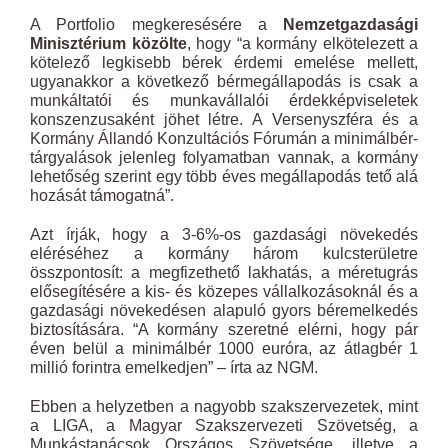
A Portfolio megkeresésére a
Nemzetgazdasági
Minisztérium közölte
, hogy “a kormány elkötelezett a
kötelező legkisebb bérek érdemi emelése mellett,
ugyanakkor a következő bérmegállapodás is csak a
munkáltatói és munkavállalói érdekképviseletek
konszenzusaként jöhet létre. A Versenyszféra és a
Kormány Állandó Konzultációs Fórumán a minimálbér-
tárgyalások jelenleg folyamatban vannak, a kormány
lehetőség szerint egy több éves megállapodás tető alá
hozását támogatná”.
Azt írják, hogy a 3-6%-os gazdasági növekedés
eléréséhez a kormány három kulcsterületre
összpontosít: a megfizethető lakhatás, a méretugrás
elősegítésére a kis- és közepes vállalkozásoknál és a
gazdasági növekedésen alapuló gyors béremelkedés
biztosítására. “A kormány szeretné elérni, hogy pár
éven belül a minimálbér 1000 euróra, az átlagbér 1
millió forintra emelkedjen” – írta az NGM.
Ebben a helyzetben a nagyobb szakszervezetek, mint
a LIGA, a Magyar Szakszervezeti Szövetség, a
Munkástanácsok Országos Szövetsége, illetve a