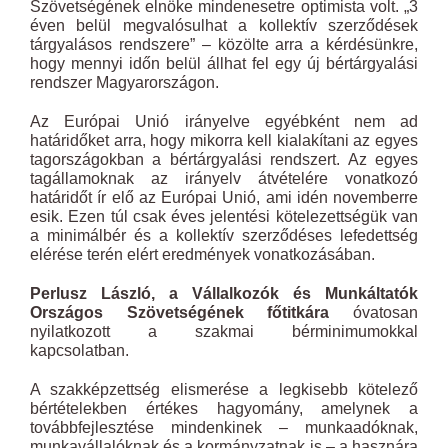
Szövetségének elnöke mindenesetre optimista volt. „3
éven belül megvalósulhat a kollektív szerződések
tárgyalásos rendszere” – közölte arra a kérdésünkre,
hogy mennyi időn belül állhat fel egy új bértárgyalási
rendszer Magyarországon.
Az Európai Unió irányelve egyébként nem ad
határidőket arra, hogy mikorra kell kialakítani az egyes
tagországokban a bértárgyalási rendszert. Az egyes
tagállamoknak az irányelv átvételére vonatkozó
határidőt ír elő az Európai Unió, ami idén novemberre
esik. Ezen túl csak éves jelentési kötelezettségük van
a minimálbér és a kollektív szerződéses lefedettség
elérése terén elért eredmények vonatkozásában.
Perlusz László, a Vállalkozók és Munkáltatók
Országos Szövetségének főtitkára
óvatosan
nyilatkozott a szakmai bérminimumokkal
kapcsolatban.
A szakképzettség elismerése a legkisebb kötelező
bértételekben értékes hagyomány, amelynek a
továbbfejlesztése mindenkinek – munkaadóknak,
munkavállalóknak és a kormányzatnak is – a hasznára