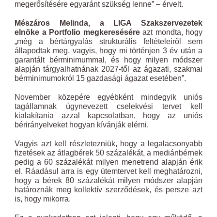
megerősítésére egyaránt szükség lenne” – érvelt.
Mészáros Melinda, a LIGA Szakszervezetek
elnöke a Portfolio megkeresésére
azt mondta, hogy
„még a bértárgyalás strukturális feltételeiről sem
állapodtak meg, vagyis, hogy mi történjen 3 év után a
garantált bérminimummal, és hogy milyen módszer
alapján tárgyalhatnának 2027-től az ágazati, szakmai
bérminimumokról 15 gazdasági ágazat esetében”.
November közepére egyébként mindegyik uniós
tagállamnak úgynevezett cselekvési tervet kell
kialakítania azzal kapcsolatban, hogy az uniós
bérirányelveket hogyan kívánják elérni.
Vagyis azt kell részletezniük, hogy a legalacsonyabb
fizetések az átlagbérek 50 százalékát, a mediánbérnek
pedig a 60 százalékát milyen menetrend alapján érik
el. Ráadásul arra is egy ütemtervet kell meghatározni,
hogy a bérek 80 százalékát milyen módszer alapján
határoznák meg kollektív szerződések, és persze azt
is, hogy mikorra.