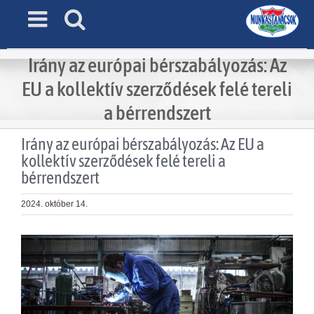
Skip
to
content
Irány az európai bérszabályozás: Az
EU a kollektív szerződések felé tereli
a bérrendszert
Irány az európai bérszabályozás: Az EU a
kollektív szerződések felé tereli a
bérrendszert
2024. október 14.
View
Larger
Image