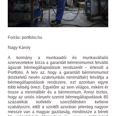
Forrás: portfolio.hu
Nagy Károly
A kormány a munkaadói és munkavállalói
szervezetekre bízza a garantált bérminimumot felváltó
ágazati bérmegállapodások rendszerét – értesült a
Portfolio. A terv az, hogy a garantált bérminimumot
(közkeletű nevén szakmunkás minimálbér) felváltja a
bérmegállapodások rendszere, ezt azonban egyre
több kétség övezi. Egyelőre az sem világos, miként ér
össze a minimálbér és a bérminimum. Annyi biztos,
hogy az uniós irányelv szerint bérmegállapodások 80
százalékát kollektív szerződésben kellene
szabályozni, ettől a szinttől azonban jelenleg nagyon
messze van a magyar gazdaság, mindössze a bérek