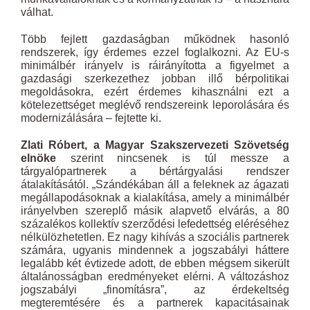
válhat.
Több fejlett gazdaságban működnek hasonló
rendszerek, így érdemes ezzel foglalkozni. Az EU-s
minimálbér irányelv is ráirányította a figyelmet a
gazdasági szerkezethez jobban illő bérpolitikai
megoldásokra, ezért érdemes kihasználni ezt a
kötelezettséget meglévő rendszereink leporolására és
modernizálására – fejtette ki.
Zlati Róbert, a Magyar Szakszervezeti Szövetség
elnöke
szerint nincsenek is túl messze a
tárgyalópartnerek a bértárgyalási rendszer
átalakításától. „Szándékában áll a feleknek az ágazati
megállapodásoknak a kialakítása, amely a minimálbér
irányelvben szereplő másik alapvető elvárás, a 80
százalékos kollektív szerződési lefedettség eléréséhez
nélkülözhetetlen. Ez nagy kihívás a szociális partnerek
számára, ugyanis mindennek a jogszabályi háttere
legalább két évtizede adott, de ebben mégsem sikerült
általánosságban eredményeket elérni. A változáshoz
jogszabályi „finomításra”, az érdekeltség
megteremtésére és a partnerek kapacitásainak