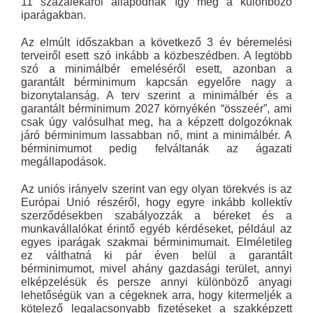
11 százalékáról állapodnak így meg a különböző
iparágakban.
Az elmúlt időszakban a következő 3 év béremelési
terveiről esett szó inkább a közbeszédben. A legtöbb
szó a minimálbér emeléséről esett, azonban a
garantált bérminimum kapcsán egyelőre nagy a
bizonytalanság. A terv szerint a minimálbér és a
garantált bérminimum 2027 környékén “összeér”, ami
csak úgy valósulhat meg, ha a képzett dolgozóknak
járó bérminimum lassabban nő, mint a minimálbér. A
bérminimumot pedig felváltanák az ágazati
megállapodások.
Az uniós irányelv szerint van egy olyan törekvés is az
Európai Unió részéről, hogy egyre inkább kollektív
szerződésekben szabályozzák a béreket és a
munkavállalókat érintő egyéb kérdéseket, például az
egyes iparágak szakmai bérminimumait. Elméletileg
ez válthatná ki pár éven belül a garantált
bérminimumot, mivel ahány gazdasági terület, annyi
elképzelésük és persze annyi különböző anyagi
lehetőségük van a cégeknek arra, hogy kitermeljék a
kötelező legalacsonyabb fizetéseket a szakképzett