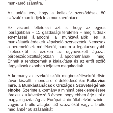
munkaerő számára.
Az uniós terv, hogy a kollektív szerződések 80
százalékban fedjék le a munkaerőpiacot.
Ez viszont feltételezi azt is, hogy az egyes
iparágakban – 15 gazdasági területen – meg tudnak
egymással állapodni a munkavállalók és a
munkáltatók érdekeit képviselő szervezetek. Nemcsak
a béremelések mértékéről, hanem a legalacsonyabb
fizetésekről is ezeken az úgynevezett ágazati
párbeszédbizottságokban állapodhatnának meg.
Ennek a rendszernek a kialakítása és az erről szóló
tárgyalások azonban teljesen megakadtak.
A kormány az ezekről szóló megbeszélésekről rövid
távon kiszállt– mondta el érdeklődésünkre
Palkovics
Imre, a Munkástanácsok Országos Szövetségének
elnöke
. Szerinte a kormány a minimálbérek emelésére
törekszik a következő 3 évben, hogy ebben érje utol a
magyar gazdaság az Európai Unió által elvárt szintet,
vagyis a bruttó átlagbér 50 százalékát vagy a bruttó
mediánbér 60 százalékát.