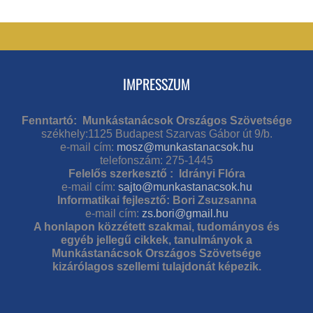
IMPRESSZUM
Fenntartó: Munkástanácsok Országos Szövetsége
székhely:1125 Budapest Szarvas Gábor út 9/b.
e-mail cím:
mosz@munkastanacsok.hu
telefonszám: 275-1445
Felelős szerkesztő : Idrányi Flóra
e-mail cím:
sajto@munkastanacsok.hu
Informatikai fejlesztő: Bori Zsuzsanna
e-mail cím:
zs.bori@gmail.hu
A honlapon közzétett szakmai, tudományos és
egyéb jellegű cikkek, tanulmányok a
Munkástanácsok Országos Szövetsége
kizárólagos szellemi tulajdonát képezik.