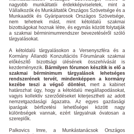
nagyobb munkáltatói érdekképviseletek, mint a
Vállalkozók és Munkáltatók Országos Szövetsége és a
Munkaadók és Gyáriparosok Országos Szövetsége,
nem tehetnek mást, mint kétoldalú szakmai
bizottságokat hoznak létre, és egymás között folytatják
a szakmai bérminimumrendszer bevezetéséről szóló
tárgyalásokat.
A kétoldalú tárgyalásokon a Versenyszféra és a
Kormány Állandó Konzultációs Fórumának szakmai
előkészítő bizottsági ülésének összehívását is
kezdeményezik.
Bármilyen fórumon készítik is elő a
szakmai bérminimum tárgyalások lehetséges
rendszerének tervét, mindenképpen a kormány
kezébe teszi a végső döntést
, mert a kabinet
határozhat úgy, hogy a kétoldalú megállapodásokat,
vagyis kollektív szerződéseket kiterjesztheti az adott
nemzetgazdasági ágazatra. Az egyes gazdasági
iparágak bérfizetési lehetőségei között nagy
különbségek vannak, ezért tárgyalnak óvatosan a
szereplők.
Palkovics Imre, a Munkástanácsok Országos