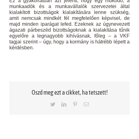
Ez a gyakorlatban azt jelenti, hogy egy működő, a
munkaadók és a munkavállalók szervezetei által
kialakított bizottságok kialakítására lenne szükség,
amit nemcsak mindkét fél megfelelően képvisel, de
majd minden iparágat lefed. Ezeknek az úgynevezett
ágazati párbeszéd bizottságoknak a kialakítása tűnik
egyelőre a legnagyobb kihívásnak, főleg – a VKF
tagjai szerint – úgy, hogy a kormány is hátrébb lépett a
kérdésben.
Oszd meg ezt a cikket, ha tetszett!
Twitter
LinkedIn
Pinterest
Email