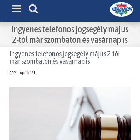
Skip
to
content
Ingyenes telefonos jogsegély május
2-tól már szombaton és vasárnap is
Ingyenes telefonos jogsegély május 2-tól
már szombaton és vasárnap is
2021. április 21.
View
Larger
Image