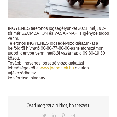
INGYENES telefonos jogsegélyünket 2021. május 2-
tól már SZOMBATON és VASÁRNAP is igénybe tudod
venni.
Telefonos INGYENES jogsegélyszolgálatunkat a
belföldről hívható 06-80-77-88-00-ás telefonszámon
tudod igénybe venni hétfőtől vasárnapig 09:30-19:30
között.
További ingyenes jogsegély-szolgáltatási
lehetőségekről a
www.jogpontok.hu
oldalon
tájékozódhatsz.
kép forrása: pixabay
Oszd meg ezt a cikket, ha tetszett!
Twitter
LinkedIn
Pinterest
Email