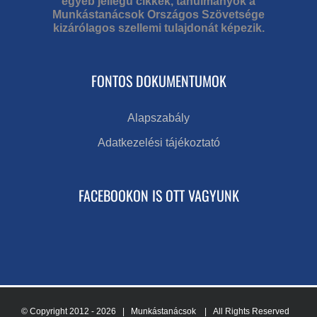
egyéb jellegű cikkek, tanulmányok a
Munkástanácsok Országos Szövetsége
kizárólagos szellemi tulajdonát képezik.
FONTOS DOKUMENTUMOK
Alapszabály
Adatkezelési tájékoztató
FACEBOOKON IS OTT VAGYUNK
© Copyright 2012 -
2026 | Munkástanácsok
| All Rights Reserved