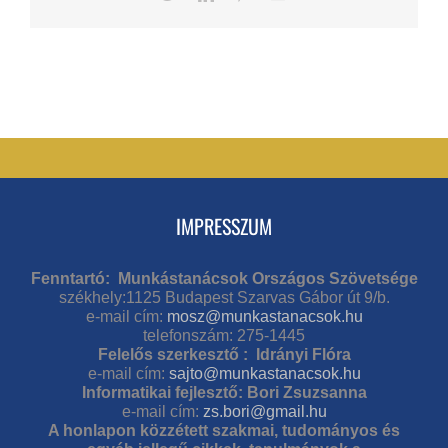
IMPRESSZUM
Fenntartó: Munkástanácsok Országos Szövetsége
székhely:1125 Budapest Szarvas Gábor út 9/b.
e-mail cím:
mosz@munkastanacsok.hu
telefonszám: 275-1445
Felelős szerkesztő : Idrányi Flóra
e-mail cím:
sajto@munkastanacsok.hu
Informatikai fejlesztő: Bori Zsuzsanna
e-mail cím:
zs.bori@gmail.hu
A honlapon közzétett szakmai, tudományos és