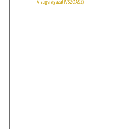
Vízügyi ágazat (VSZOÁSZ)