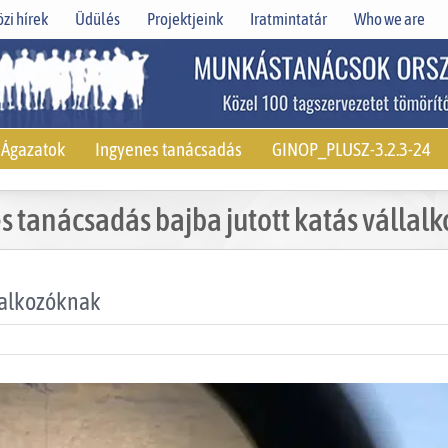
zi hírek
Üdülés
Projektjeink
Iratmintatár
Who we are
Ágazatok
Ingyenes tanácsadás
GINOP_PLUSZ-3.2.3-24
s tanácsadás bajba jutott katás vállal
llalkozóknak