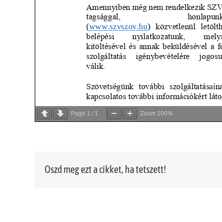
Page
1
/
1
Zoom
100%
Oszd meg ezt a cikket, ha tetszett!