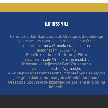
IMPRESSZUM
Fenntartó: Munkástanácsok Országos Szövetsége
székhely:1125 Budapest Szarvas Gábor út 9/b.
e-mail cím:
mosz@munkastanacsok.hu
telefonszám: 275-1445
Felelős szerkesztő : Idrányi Flóra
e-mail cím:
sajto@munkastanacsok.hu
Informatikai fejlesztő: Bori Zsuzsanna
e-mail cím:
zs.bori@gmail.hu
A honlapon közzétett szakmai, tudományos és egyéb
jellegű cikkek, tanulmányok a Munkástanácsok
Országos Szövetsége kizárólagos szellemi tulajdonát
képezik.