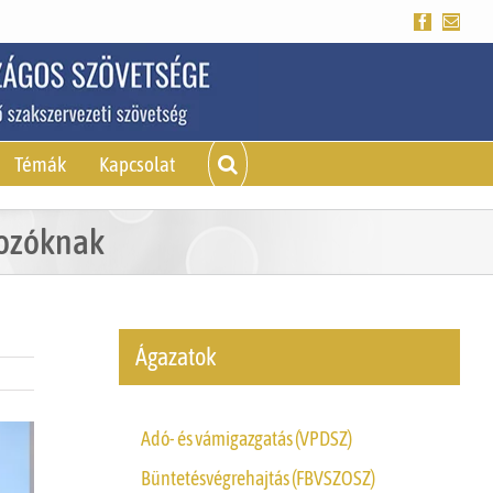
Facebook
Emai
Témák
Kapcsolat
kozóknak
Ágazatok
Adó- és vámigazgatás (VPDSZ)
Büntetésvégrehajtás (FBVSZOSZ)