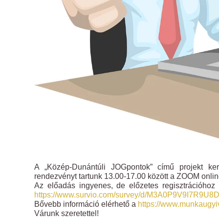
A „Közép-Dunántúli JOGpontok” című projekt ker
rendezvényt tartunk 13.00-17.00 között a ZOOM onlin
Az előadás ingyenes, de előzetes regisztrációhoz k
https://www.survio.com/survey/d/M3A0P9V9I7R9U8
Bővebb információ elérhető a
https://www.munkaugy
Várunk szeretettel!