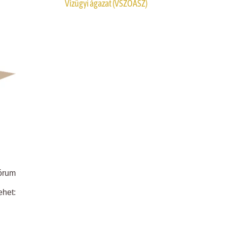
Vízügyi ágazat (VSZOÁSZ)
órum
ehet: