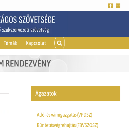
Facebook
Emai
Témák
Kapcsolat
UM RENDEZVÉNY
Ágazatok
Adó- és vámigazgatás (VPDSZ)
Büntetésvégrehajtás (FBVSZOSZ)