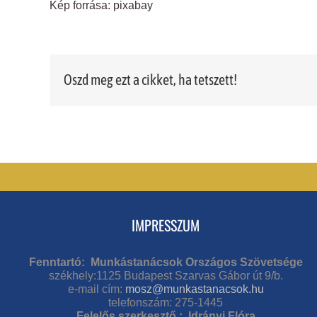
Kép forrása: pixabay
Oszd meg ezt a cikket, ha tetszett!
IMPRESSZUM
Fenntartó: Munkástanácsok Országos Szövetsége
székhely:1125 Budapest Szarvas Gábor út 9/b.
e-mail cím:
mosz@munkastanacsok.hu
telefonszám: 275-1445
Felelős szerkesztő : Idrányi Flóra