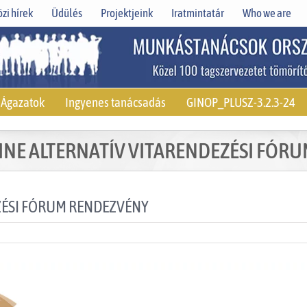
zi hírek
Üdülés
Projektjeink
Iratmintatár
Who we are
Ágazatok
Ingyenes tanácsadás
GINOP_PLUSZ-3.2.3-24
INE ALTERNATÍV VITARENDEZÉSI FÓR
ZÉSI FÓRUM RENDEZVÉNY