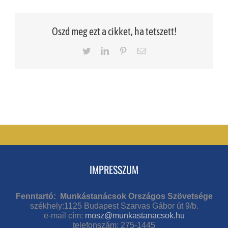
Oszd meg ezt a cikket, ha tetszett!
Twitter
LinkedIn
Pinterest
Email
IMPRESSZUM
Fenntartó: Munkástanácsok Országos Szövetsége
székhely:1125 Budapest Szarvas Gábor út 9/b.
e-mail cím:
mosz@munkastanacsok.hu
telefonszám: 275-1445