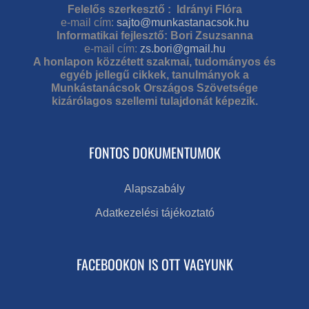
Felelős szerkesztő : Idrányi Flóra
e-mail cím:
sajto@munkastanacsok.hu
Informatikai fejlesztő: Bori Zsuzsanna
e-mail cím:
zs.bori@gmail.hu
A honlapon közzétett szakmai, tudományos és
egyéb jellegű cikkek, tanulmányok a
Munkástanácsok Országos Szövetsége
kizárólagos szellemi tulajdonát képezik.
FONTOS DOKUMENTUMOK
Alapszabály
Adatkezelési tájékoztató
FACEBOOKON IS OTT VAGYUNK