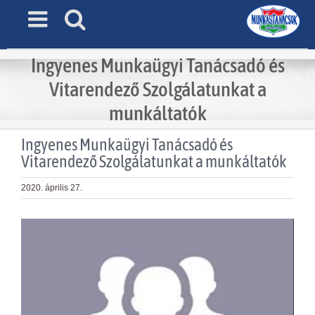
Skip
to
content
Ingyenes Munkaügyi Tanácsadó és
Vitarendező Szolgálatunkat a
munkáltatók
Ingyenes Munkaügyi Tanácsadó és
Vitarendező Szolgálatunkat a munkáltatók
2020. április 27.
View
Larger
Image