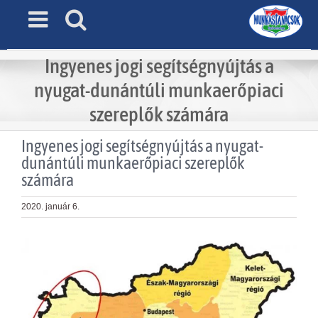
Skip
to
content
Ingyenes jogi segítségnyújtás a
nyugat-dunántúli munkaerőpiaci
szereplők számára
Ingyenes jogi segítségnyújtás a nyugat-
dunántúli munkaerőpiaci szereplők
számára
2020. január 6.
View
Larger
Image