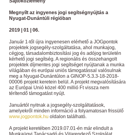
Sajtóközlemény
Megnyílt az ingyenes jogi segítségnyújtás a
Nyugat-Dunántúli régióban
2019 | 01 | 06.
Január 1-től újra ingyenesen elérhető a JOGpontok
projektek jogsegély-szolgáltatása, ahol munkajog,
cégjog, társadalombiztosítási jog és adójog területén
kérhető jogi segítség. A regionális és összehangolt
projektek díjmentes jogi segítséget nyújtanak a munka
világában és európai uniós támogatással valósulnak
meg a Nyugat-Dunántúlon a GINOP-5.3.3-18-2018-
00006 projekt keretein belül. A projekt megvalósítására
az Európai Unió közel 400 millió Ft vissza nem
térítendő támogatást nyújt.
Januártól nyitnak a jogsegély-szolgáltatások,
amelyekről minden információ a folyamatosan frissülő
www.jogpontok.hu
oldalon található.
A projekt keretében 2019.07.01-én már elindult a
Munkaügyi Tanácsadó és Vitarendező Szolgálat