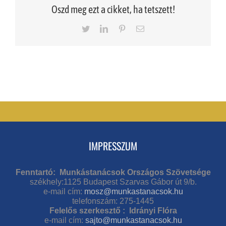
Oszd meg ezt a cikket, ha tetszett!
Twitter
LinkedIn
Pinterest
Email
IMPRESSZUM
Fenntartó: Munkástanácsok Országos Szövetsége
székhely:1125 Budapest Szarvas Gábor út 9/b.
e-mail cím:
mosz@munkastanacsok.hu
telefonszám: 275-1445
Felelős szerkesztő : Idrányi Flóra
e-mail cím:
sajto@munkastanacsok.hu