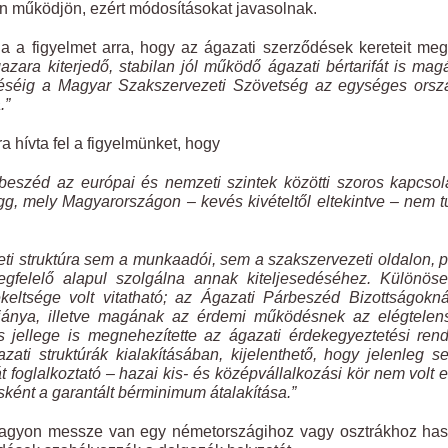
űen működjön, ezért módosításokat javasolnak.
a figyelmet arra, hogy az ágazati szerződések kereteit meg
azara kiterjedő, stabilan jól működő ágazati bértarifát is ma
püléséig a Magyar Szakszervezeti Szövetség az egységes ors
.”
 hívta fel a figyelmünket, hogy
beszéd az európai és nemzeti szintek közötti szoros kapcsola
ügg, mely Magyarországon – kevés kivételtől eltekintve – nem t
eti struktúra sem a munkaadói, sem a szakszervezeti oldalon, 
gfelelő alapul szolgálna annak kiteljesedéséhez. Különös
keltsége volt vitatható; az Ágazati Párbeszéd Bizottságokn
hiánya, illetve magának az érdemi működésnek az elégtelen
jellege is megnehezítette az ágazati érdekegyeztetési ren
ati struktúrák kialakításában, kijelenthető, hogy jelenleg 
foglalkoztató – hazai kis- és középvállalkozási kör nem volt 
sként a garantált bérminimum átalakítása.”
eg nagyon messze van egy németországihoz vagy osztrákhoz ha