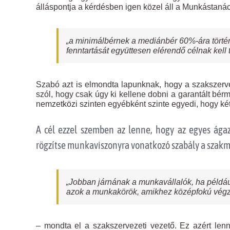
álláspontja a kérdésben igen közel áll a Munkástanác
„a minimálbérnek a mediánbér 60%-ára történ
fenntartását együttesen elérendő célnak kell t
Szabó azt is elmondta lapunknak, hogy a szakszerv
szól, hogy csak úgy ki kellene dobni a garantált bér
nemzetközi szinten egyébként szinte egyedi, hogy k
A cél ezzel szemben az lenne, hogy az egyes ágaz
rögzítse munkaviszonyra vonatkozó szabály a sza
„Jobban járnának a munkavállalók, ha példá
azok a munkakörök, amikhez középfokú végz
– mondta el a szakszervezeti vezető. Ez azért lenne 