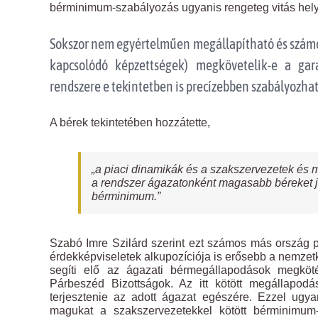
bérminimum-szabályozás ugyanis rengeteg vitás hel
Sokszor nem egyértelműen megállapítható és számos
kapcsolódó képzettségek) megkövetelik-e a ga
rendszere e tekintetben is precízebben szabályozha
A bérek tekintetében hozzátette,
„a piaci dinamikák és a szakszervezetek és m
a rendszer ágazatonként magasabb béreket je
bérminimum.”
Szabó Imre Szilárd szerint ezt számos más ország p
érdekképviseletek alkupozíciója is erősebb a nemzetk
segíti elő az ágazati bérmegállapodások megkö
Párbeszéd Bizottságok. Az itt kötött megállapodá
terjesztenie az adott ágazat egészére. Ezzel ugy
magukat a szakszervezetekkel kötött bérminimum