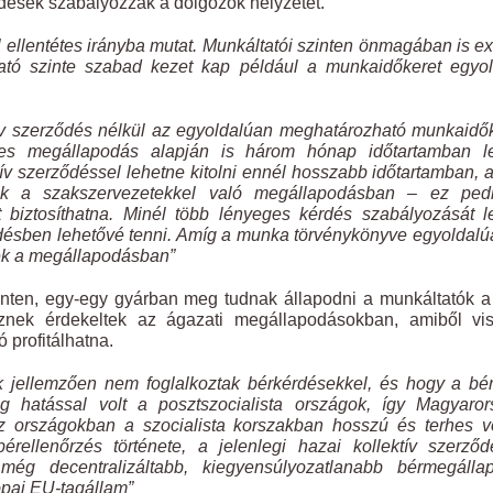
ődések szabályozzák a dolgozók helyzetét.
ellentétes irányba mutat. Munkáltatói szinten önmagában is e
ató szinte szabad kezet kap például a munkaidőkeret egyol
ív szerződés nélkül az egyoldalúan meghatározható munkaidő
éses megállapodás alapján is három hónap időtartamban l
ív szerződéssel lehetne kitolni ennél hosszabb időtartamban, 
nek a szakszervezetekkel való megállapodásban – ez ped
t biztosíthatna. Minél több lényeges kérdés szabályozását 
ődésben lehetővé tenni. Amíg a munka törvénykönyve egyoldalú
ek a megállapodásban”
inten, egy-egy gyárban meg tudnak állapodni a munkáltatók a
sznek érdekeltek az ágazati megállapodásokban, amiből vis
 profitálhatna.
ek jellemzően nem foglalkoztak bérkérdésekkel, és hogy a bé
g hatással volt a posztszocialista országok, így Magyaror
 országokban a szocialista korszakban hosszú és terhes vo
bérellenőrzés története, a jelenlegi hazai kollektív szerző
még decentralizáltabb, kiegyensúlyozatlanabb bérmegállapí
ópai EU-tagállam”