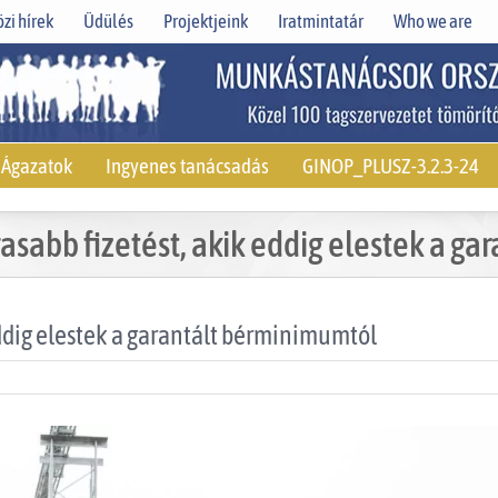
zi hírek
Üdülés
Projektjeink
Iratmintatár
Who we are
Ágazatok
Ingyenes tanácsadás
GINOP_PLUSZ-3.2.3-24
sabb fizetést, akik eddig elestek a ga
ddig elestek a garantált bérminimumtól