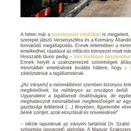
A héten már a
kormánypárti médiában
is megjelent,
szerepet játszó Versenyszféra és a Kormány Állandó
formálódó megállapodás. Ennek értelmében a minim
emelkedhet, ráadásul az inflációs környezet miatt má
Hosszabb távon pedig –
mint korábban beszámoltun
Ennek helyét a szakszervezeti szövetségek állás
minimálbér emelésének további háttere, hogy
a 
zárkóztatniuk a tagállamoknak.
„[Az irányelv] a minimálbérrel szemben bizonyos krit
megfelelőnek, ha méltányos az országon belüli bé
Ugyanakkor a tagállamok önállóságára, de egyben
meghatározott minimálbérek megfelelőségét az egy
gazdasági feltételeik (…) fényében, figyelembe véve
bérek szintjét, azok eloszlását és növekedését”
– idézte lapunknak az irányelv tartalmát Dr. Szab
szövetség ügyvezető alelnöke. A Magyar Szakszerv