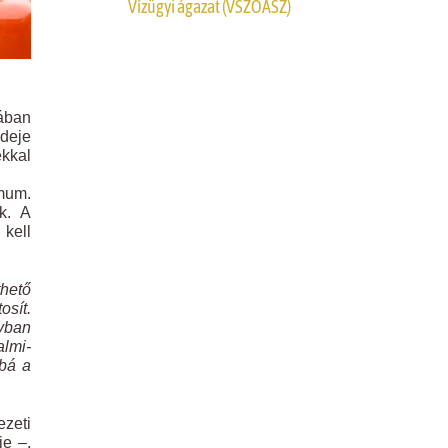
Vízügyi ágazat (VSZOÁSZ)
ában
ideje
ékkal
imum.
k. A
 kell
thető
osít.
yban
almi-
bbá a
ezeti
e –,