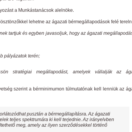
lyozást a Munkástanácsok alelnöke.
ösztönzőkkel lehetne az ágazati bérmegállapodások felé terelni
ek tartjuk és egyben javasoljuk, hogy az ágazati megállapod
éb pályázatok terén;
n stratégiai megállapodást, amelyek vállalják az ága
vetség szerint a bérminimumon túlmutatónak kell lenniük az ág
rlátozódhat pusztán a bérmegállapításra. Az ágazati
telek teljes spektrumára ki kell terjednie. Az irányelvben
leltethető meg, amely az ilyen szerződésekkel történő