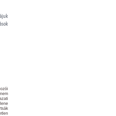
zájuk
ások
gozói
s nem
zati
lene
rtsák
tlen