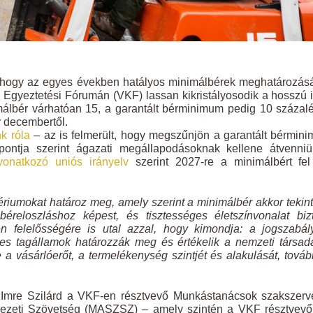
 hogy az egyes években hatályos minimálbérek meghatározás
 Egyeztetési Fórumán (VKF) lassan kikristályosodik a hosszú 
álbér várhatóan 15, a garantált bérminimum pedig 10 százal
r decembertől.
k róla
– az is felmerült, hogy megszűnjön a garantált bérmin
pontja szerint ágazati megállapodásoknak kellene átvenniü
vonatkozó uniós irányelv
szerint 2027-re a minimálbért fel
ériumokat határoz meg, amely szerint a minimálbér akkor tekin
reloszláshoz képest, és tisztességes életszínvonalat bizt
 felelősségére is utal azzal, hogy kimondja: a jogszabál
es tagállamok határozzák meg és értékelik a nemzeti társad
 a vásárlóerőt, a termelékenység szintjét és alakulását, tová
ó Imre Szilárd a VKF-en résztvevő Munkástanácsok szakszerv
ezeti Szövetség (MASZSZ) – amely szintén a VKF résztvevőj