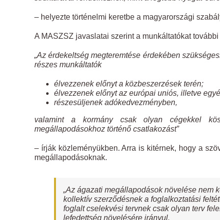
– helyezte történelmi keretbe a magyarországi szabá
A MASZSZ javaslatai szerint a munkáltatókat további 
„Az érdekeltség megteremtése érdekében szükségesn
részes munkáltatók
élvezzenek előnyt a közbeszerzések terén;
élvezzenek előnyt az európai uniós, illetve egy
részesüljenek adókedvezményben,
valamint a kormány csak olyan cégekkel kössö
megállapodásokhoz történő csatlakozást”
– írják közleményükben. Arra is kitérnek, hogy a szö
megállapodásoknak.
„Az ágazati megállapodások növelése nem ko
kollektív szerződésnek a foglalkoztatási felté
foglalt cselekvési tervnek csak olyan terv fe
lefedettség növelésére irányul.