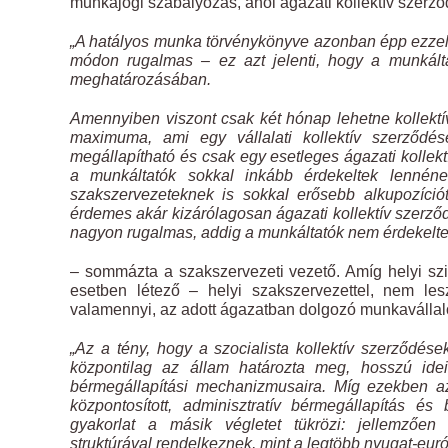
munkajogi szabályozás, ahol ágazati kollektív szerz
„A hatályos munka törvénykönyve azonban épp ezzel 
módon rugalmas – ez azt jelenti, hogy a munkált
meghatározásában.
Amennyiben viszont csak két hónap lehetne kollekt
maximuma, ami egy vállalati kollektív szerződ
megállapítható és csak egy esetleges ágazati kollekt
a munkáltatók sokkal inkább érdekeltek lenné
szakszervezeteknek is sokkal erősebb alkupozíció
érdemes akár kizárólagosan ágazati kollektív szerz
nagyon rugalmas, addig a munkáltatók nem érdekelt
– sommázta a szakszervezeti vezető. Amíg helyi sz
esetben létező – helyi szakszervezettel, nem le
valamennyi, az adott ágazatban dolgozó munkavállaló
„Az a tény, hogy a szocialista kollektív szerződés
központilag az állam határozta meg, hosszú idei
bérmegállapítási mechanizmusaira. Míg ezekben az
központosított, adminisztratív bérmegállapítás és 
gyakorlat a másik végletet tükrözi: jellemzően 
struktúrával rendelkeznek, mint a legtöbb nyugat-eur