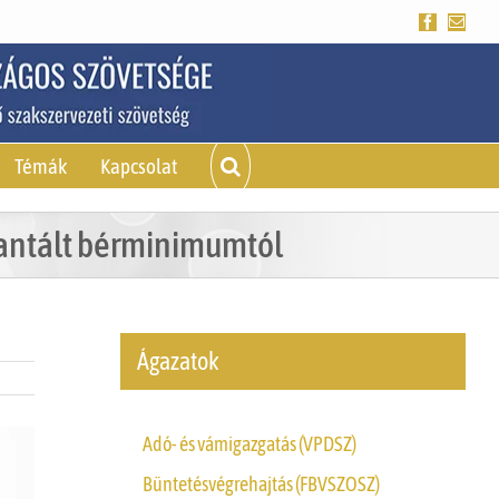
Facebook
Emai
Témák
Kapcsolat
rantált bérminimumtól
Ágazatok
Adó- és vámigazgatás (VPDSZ)
Büntetésvégrehajtás (FBVSZOSZ)