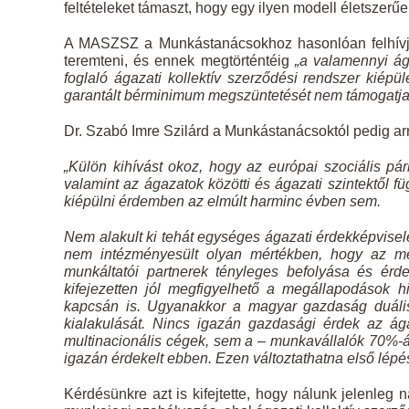
feltételeket támaszt, hogy egy ilyen modell életszer
A MASZSZ a Munkástanácsokhoz hasonlóan felhívja 
teremteni, és ennek megtörténtéig
„a valamennyi ág
foglaló ágazati kollektív szerződési rendszer kié
garantált bérminimum megszüntetését nem támogatja
Dr. Szabó Imre Szilárd a Munkástanácsoktól pedig arra
„Külön kihívást okoz, hogy az európai szociális pár
valamint az ágazatok közötti és ágazati szintektől f
kiépülni érdemben az elmúlt harminc évben sem.
Nem alakult ki tehát egységes ágazati érdekképvisel
nem intézményesült olyan mértékben, hogy az me
munkáltatói partnerek tényleges befolyása és érde
kifejezetten jól megfigyelhető a megállapodások 
kapcsán is. Ugyanakkor a magyar gazdaság duális 
kialakulását. Nincs igazán gazdasági érdek az ágaz
multinacionális cégek, sem a – munkavállalók 70%-át 
igazán érdekelt ebben. Ezen változtathatna első lépé
Kérdésünkre azt is kifejtette, hogy nálunk jelenl