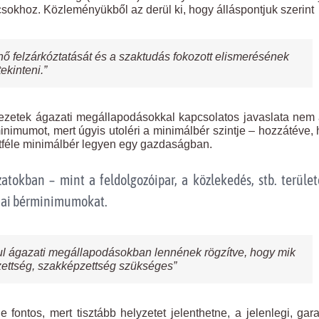
sokhoz. Közleményükből az derül ki, hogy álláspontjuk szerint
ő felzárkóztatását és a szaktudás fokozott elismerésének
ekinteni.”
ezetek ágazati megállapodásokkal kapcsolatos javaslata nem 
minimumot, mert úgyis utoléri a minimálbér szintje – hozzátéve,
étféle minimálbér legyen egy gazdaságban.
atokban – mint a feldolgozóipar, a közlekedés, stb. terüle
kmai bérminimumokat.
ul ágazati megállapodásokban lennének rögzítve, hogy mik
ettség, szakképzettség szükséges”
fontos, mert tisztább helyzetet jelenthetne, a jelenlegi, gara