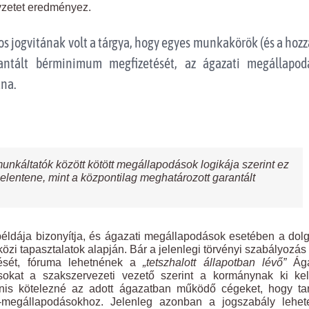
yzetet eredményez.
 jogvitának volt a tárgya, hogy egyes munkakörök (és a hoz
rantált bérminimum megfizetését, az ágazati megállapod
tna.
unkáltatók között kötött megállapodások logikája szerint ez
lentene, mint a központilag meghatározott garantált
éldája bizonyítja, és ágazati megállapodások esetében a dol
özi tapasztalatok alapján. Bár a jelenlegi törvényi szabályozá
tését, fóruma lehetnének a
„tetszhalott állapotban lévő”
Ága
sokat a szakszervezeti vezető szerint a kormánynak ki kel
anis kötelezné az adott ágazatban működő cégeket, hogy ta
-megállapodásokhoz. Jelenleg azonban a jogszabály lehete