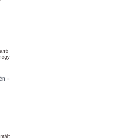
arról
 hogy
tén –
ntált