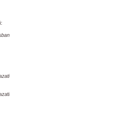
:
ásban
zati
azati