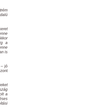
xtrém
dalú
keret
enne
akkor
ig a
lenne
an is
 – jó
zont
reket
szág
lt a
déses
tási