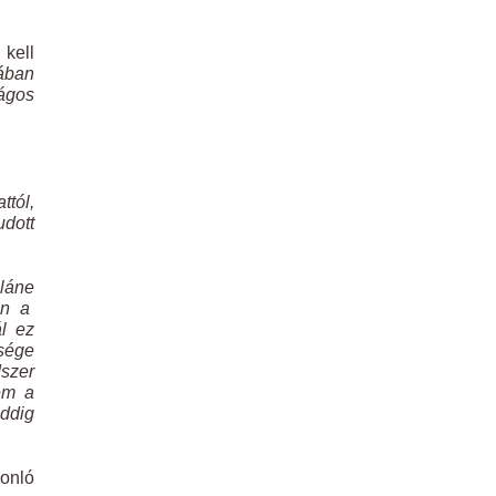
 kell
gában
zágos
ttól,
udott
pláne
en a
ál ez
sége
dszer
sem a
eddig
sonló