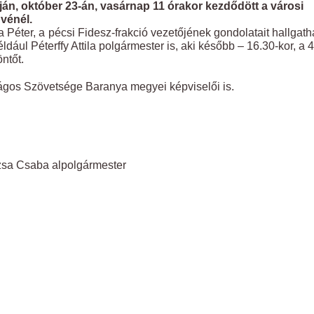
án, október 23-án, vasárnap 11 órakor kezdődött a városi
vénél.
a Péter, a pécsi Fidesz-frakció vezetőjének gondolatait hallgath
dául Péterffy Attila polgármester is, aki később – 16.30-kor, a 
ntőt.
ágos Szövetsége Baranya megyei képviselői is.
uzsa Csaba alpolgármester