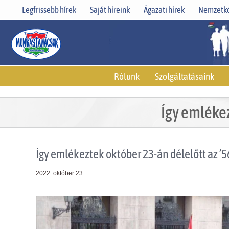
Skip
Legfrissebb hírek
Saját híreink
Ágazati hírek
Nemzetkö
to
content
Rólunk
Szolgáltatásaink
Így emléke
Így emlékeztek október 23-án délelőtt az 
2022. október 23.
View
Larger
Image