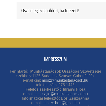
Oszd meg ezt a cikket, ha tetszett!
IMPRESSZUM
Fenntartó: Munkástanácsok Országos Szövetsége
székhely:1125 Budapest Szarvas Gábor út 9/b.
e-mail cím:
mosz@munkastanacsok.hu
telefonszám: 275-1445
Felelős szerkesztő : Idrányi Flóra
e-mail cím:
sajto@munkastanacsok.hu
Informatikai fejlesztő: Bori Zsuzsanna
e-mail cím:
zs.bori@gmail.hu