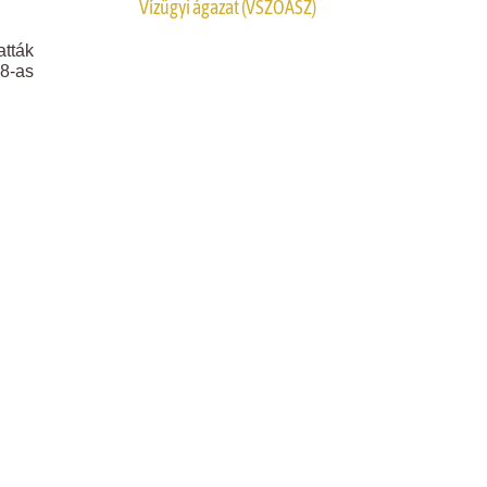
Vízügyi ágazat (VSZOÁSZ)
atták
48-as