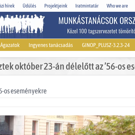
zi hírek
Üdülés
Projektjeink
Iratmintatár
Who we are
Ágazatok
Ingyenes tanácsadás
GINOP_PLUSZ-3.2.3-24
ztek október 23-án délelőtt az ’56-os 
’56-os eseményekre