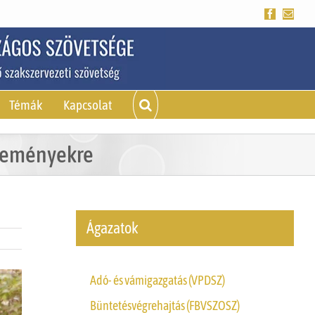
Facebook
Emai
Témák
Kapcsolat
eseményekre
Ágazatok
Adó- és vámigazgatás (VPDSZ)
Büntetésvégrehajtás (FBVSZOSZ)