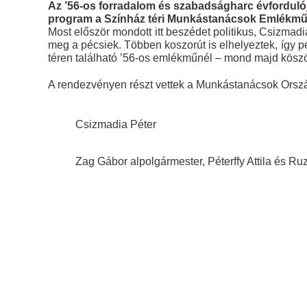
Az ’56-os forradalom és szabadságharc évfordulój
program a Színház téri Munkástanácsok Emlékmű
Most először mondott itt beszédet politikus, Csizmadi
meg a pécsiek. Többen koszorút is elhelyeztek, így pél
téren található ’56-os emlékműnél – mond majd köszö
A rendezvényen részt vettek a Munkástanácsok Orsz
Csizmadia Péter
Zag Gábor alpolgármester, Péterffy Attila és R