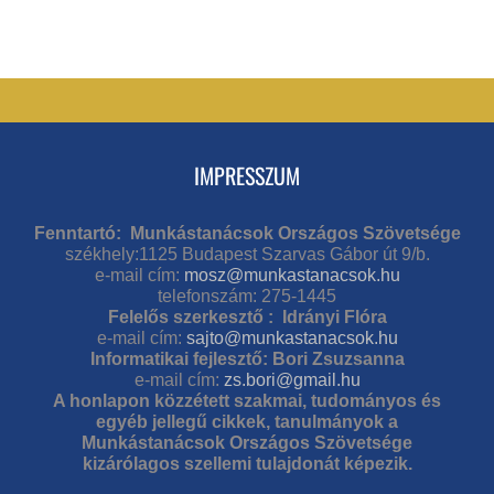
IMPRESSZUM
Fenntartó: Munkástanácsok Országos Szövetsége
székhely:1125 Budapest Szarvas Gábor út 9/b.
e-mail cím:
mosz@munkastanacsok.hu
telefonszám: 275-1445
Felelős szerkesztő : Idrányi Flóra
e-mail cím:
sajto@munkastanacsok.hu
Informatikai fejlesztő: Bori Zsuzsanna
e-mail cím:
zs.bori@gmail.hu
A honlapon közzétett szakmai, tudományos és
egyéb jellegű cikkek, tanulmányok a
Munkástanácsok Országos Szövetsége
kizárólagos szellemi tulajdonát képezik.