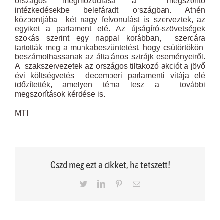
országos megmozdulása a megszorító
intézkedésekbe belefáradt országban. Athén
központjába két nagy felvonulást is szerveztek, az
egyiket a parlament elé. Az újságíró-szövetségek
szokás szerint egy nappal korábban, szerdára
tartották meg a munkabeszüntetést, hogy csütörtökön
beszámolhassanak az általános sztrájk eseményeiről.
A szakszervezetek az országos tiltakozó akciót a jövő
évi költségvetés decemberi parlamenti vitája elé
időzítették, amelyen téma lesz a további
megszorítások kérdése is.
MTI
Oszd meg ezt a cikket, ha tetszett!
Twitter
LinkedIn
Pinterest
Email