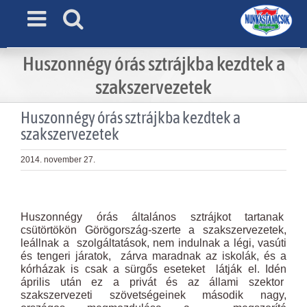
Skip
to
content
Huszonnégy órás sztrájkba kezdtek a
szakszervezetek
Huszonnégy órás sztrájkba kezdtek a
szakszervezetek
2014. november 27.
View
Larger
Huszonnégy órás általános sztrájkot tartanak
Image
csütörtökön Görögország-szerte a szakszervezetek,
leállnak a szolgáltatások, nem indulnak a légi, vasúti
és tengeri járatok, zárva maradnak az iskolák, és a
kórházak is csak a sürgős eseteket látják el. Idén
április után ez a privát és az állami szektor
szakszervezeti szövetségeinek második nagy,