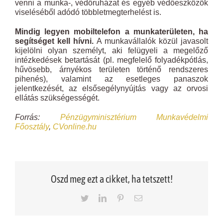
venni a munka-, védőruházat és egyéb védőeszközök
viseléséből adódó többletmegterhelést is.
Mindig legyen mobiltelefon a munkaterületen, ha
segítséget kell hívni.
A munkavállalók közül javasolt
kijelölni olyan személyt, aki felügyeli a megelőző
intézkedések betartását (pl. megfelelő folyadékpótlás,
hűvösebb, árnyékos területen történő rendszeres
pihenés), valamint az esetleges panaszok
jelentkezését, az elsősegélynyújtás vagy az orvosi
ellátás szükségességét.
Forrás:
Pénzügyminisztérium Munkavédelmi
Főosztály
,
CVonline.hu
Oszd meg ezt a cikket, ha tetszett!
Twitter
LinkedIn
Pinterest
Email