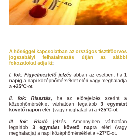
A hőséggel kapcsolatban az országos tisztifőorvos
jogszabályi felhatalmazás útján az alábbi
fokozatokat adja ki
:
I. fok: Figyelmeztető jelzés
abban az esetben, ha
1
napig
a napi középhőmérséklet eléri vagy meghaladja
a
+25°C
-ot.
II. fok: Riasztás
, ha az előrejelzés szerint a
középhőmérséklet várhatóan legalább
3 egymást
követő napon
eléri (vagy meghaladja) a
+25°C
-ot.
III. fok: Riadó
jelzés. Amennyiben várhatóan
legalább
3 egymást követő nap
ra eléri (vagy
meghaladja) a napi középhőmérséklet a
+27°C
-ot.