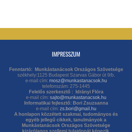
IMPRESSZUM
Fenntartó: Munkástanácsok Országos Szövetsége
székhely:1125 Budapest Szarvas Gábor út 9/b.
e-mail cím:
mosz@munkastanacsok.hu
telefonszám: 275-1445
Felelős szerkesztő : Idrányi Flóra
e-mail cím:
sajto@munkastanacsok.hu
Informatikai fejlesztő: Bori Zsuzsanna
e-mail cím:
zs.bori@gmail.hu
A honlapon közzétett szakmai, tudományos és
egyéb jellegű cikkek, tanulmányok a
Munkástanácsok Országos Szövetsége
kizárólagos szellemi tulajdonát képezik.