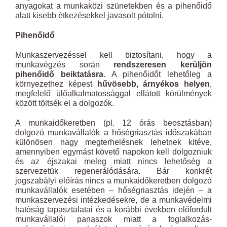
anyagokat a munkaközi szünetekben és a pihenőidő
alatt kisebb étkezésekkel javasolt pótolni.
Pihenőidő
Munkaszervezéssel kell biztosítani, hogy a
munkavégzés során
rendszeresen kerüljön
pihenőidő beiktatásra
. A pihenőidőt lehetőleg a
környezethez képest
hűvösebb, árnyékos helyen
,
megfelelő ülőalkalmatossággal ellátott körülmények
között töltsék el a dolgozók.
A munkaidőkeretben (pl. 12 órás beosztásban)
dolgozó munkavállalók a hőségriasztás időszakában
különösen nagy megterhelésnek lehetnek kitéve,
amennyiben egymást követő napokon kell dolgozniuk
és az éjszakai meleg miatt nincs lehetőség a
szervezetük regenerálódására. Bár konkrét
jogszabályi előírás nincs a munkaidőkeretben dolgozó
munkavállalók esetében – hőségriasztás idején – a
munkaszervezési intézkedésekre, de a munkavédelmi
hatóság tapasztalatai és a korábbi években előfordult
munkavállalói panaszok miatt a foglalkozás-