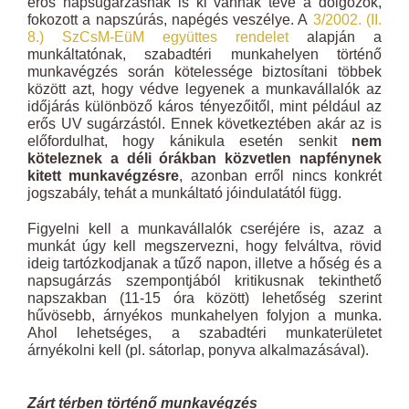
erős napsugárzásnak is ki vannak téve a dolgozók,
fokozott a napszúrás, napégés veszélye. A
3/2002. (II.
8.) SzCsM-EüM együttes rendelet
alapján a
munkáltatónak, szabadtéri munkahelyen történő
munkavégzés során kötelessége biztosítani többek
között azt, hogy védve legyenek a munkavállalók az
időjárás különböző káros tényezőitől, mint például az
erős UV sugárzástól. Ennek következtében akár az is
előfordulhat, hogy kánikula esetén senkit
nem
köteleznek a déli órákban közvetlen napfénynek
kitett munkavégzésre
, azonban erről nincs konkrét
jogszabály, tehát a munkáltató jóindulatától függ.
Figyelni kell a munkavállalók cseréjére is, azaz a
munkát úgy kell megszervezni, hogy felváltva, rövid
ideig tartózkodjanak a tűző napon, illetve a hőség és a
napsugárzás szempontjából kritikusnak tekinthető
napszakban (11-15 óra között) lehetőség szerint
hűvösebb, árnyékos munkahelyen folyjon a munka.
Ahol lehetséges, a szabadtéri munkaterületet
árnyékolni kell (pl. sátorlap, ponyva alkalmazásával).
Zárt térben történő munkavégzés