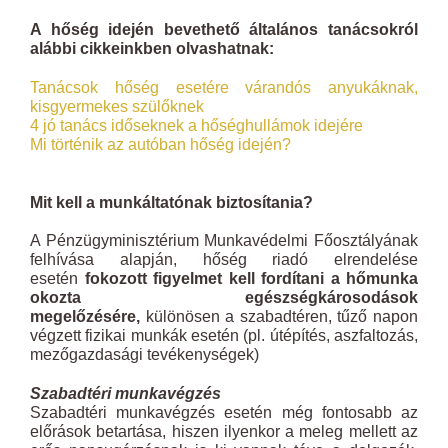
A hőség idején bevethető általános tanácsokról
alábbi cikkeinkben olvashatnak:
Tanácsok hőség esetére várandós anyukáknak,
kisgyermekes szülőknek
4 jó tanács időseknek a hőséghullámok idejére
Mi történik az autóban hőség idején?
Mit kell a munkáltatónak biztosítania?
A Pénzügyminisztérium Munkavédelmi Főosztályának
felhívása alapján, hőség riadó elrendelése
esetén
fokozott figyelmet kell fordítani a hőmunka
okozta egészségkárosodások
megelőzésére,
különösen a szabadtéren, tűző napon
végzett fizikai munkák esetén (pl. útépítés, aszfaltozás,
mezőgazdasági tevékenységek)
Szabadtéri munkavégzés
Szabadtéri munkavégzés esetén még fontosabb az
előrások betartása, hiszen ilyenkor a meleg mellett az