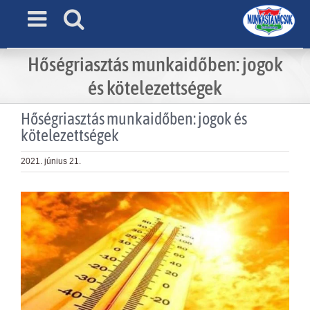
Skip
to
content
Hőségriasztás munkaidőben: jogok
és kötelezettségek
Hőségriasztás munkaidőben: jogok és
kötelezettségek
2021. június 21.
View
Larger
Image