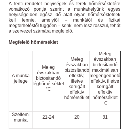
A fenti rendelet helyiségek és terek hőmérsékletére
vonatkozó pontja szerint a munkahelyünk egyes
helyiségeiben egész idő alatt olyan hőmérsékletnek
kell lennie, amelytől – munkától és fizikai
megterheléstől függően – senki nem lesz rosszul, tehát
a szervezet számára megfelelő.
Megfelelő hőmérséklet
Meleg
Meleg
évszakban
évszakban
biztosítandó
Meleg
biztosítandó
maximálisan
évszakban
A munka
effektív,
megengedhető
biztosítandó
jellege
illetve
effektív, illetve
léghőmérséklet
korrigált
korrigált
°C
effektív
effektív
hőmérséklet
hőmérséklet
°C
Szellemi
21-24
20
31
munka