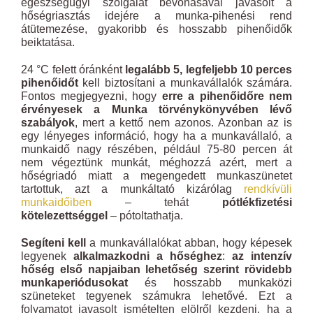
egészségügyi szolgálat bevonásával javasolt a
hőségriasztás idejére a munka-pihenési rend
átütemezése, gyakoribb és hosszabb pihenőidők
beiktatása.
24 °C felett óránként
legalább 5, legfeljebb 10 perces
pihenőidőt
kell biztosítani a munkavállalók számára.
Fontos megjegyezni, hogy
erre a pihenőidőre nem
érvényesek a Munka törvénykönyvében lévő
szabályok
, mert a kettő nem azonos. Azonban az is
egy lényeges információ, hogy ha a munkavállaló, a
munkaidő nagy részében, például 75-80 percen át
nem végeztünk munkát, méghozzá azért, mert a
hőségriadó miatt a megengedett munkaszünetet
tartottuk, azt a munkáltató kizárólag
rendkívüli
munkaidőiben
– tehát
pótlékfizetési
kötelezettséggel
– pótoltathatja.
Segíteni kell
a munkavállalókat abban, hogy képesek
legyenek
alkalmazkodni a hőséghez
:
az intenzív
hőség első napjaiban lehetőség szerint rövidebb
munkaperiódusokat
és hosszabb munkaközi
szüneteket tegyenek számukra lehetővé. Ezt a
folyamatot javasolt ismételten elölről kezdeni, ha a