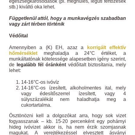
egészségkárosodások (pl. meghűlés, légúti fertőzések
stb.) kiváltó oka lehet.
Függetlenül attól, hogy a munkavégzés szabadban
vagy zárt térben történik
Védőital
Amennyiben a (K) EH, azaz a
korrigált effektív
hőmérséklet
meghaladja a 24°C értéket, a
munkáltatónak kötelessége alapesetben igény szerint,
de
legalább fél óránként
védőitalt biztosítania, mely
lehet:
14-16°C-os ivóvíz
14-16°C-os ízesített, alkoholmentes ital, mely
vagy édesítőszerrel ízesített, vagy 4
súlyszázalékát nem haladhatja meg a
cukortartalma.
Ösztönözni kell a dolgozókat arra, hogy sok vizet
fogyasszanak – kb. 15-20 percenként egy pohárnyi
hideg ivóvizet akkor is, ha nem érzik szomjasnak
magukat. A verejtékezéssel elvesztett ásványi