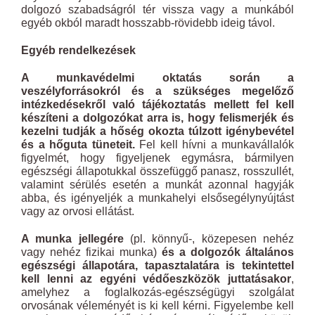
dolgozó szabadságról tér vissza vagy a munkából
egyéb okból maradt hosszabb-rövidebb ideig távol.
Egyéb rendelkezések
A munkavédelmi oktatás során a
veszélyforrásokról és a szükséges megelőző
intézkedésekről való tájékoztatás mellett fel kell
készíteni a dolgozókat arra is, hogy felismerjék és
kezelni tudják a hőség okozta túlzott igénybevétel
és a hőguta tüneteit.
Fel kell hívni a munkavállalók
figyelmét, hogy figyeljenek egymásra, bármilyen
egészségi állapotukkal összefüggő panasz, rosszullét,
valamint sérülés esetén a munkát azonnal hagyják
abba, és igényeljék a munkahelyi elsősegélynyújtást
vagy az orvosi ellátást.
A munka jellegére
(pl. könnyű-, közepesen nehéz
vagy nehéz fizikai munka)
és a dolgozók általános
egészségi állapotára, tapasztalatára is tekintettel
kell lenni az egyéni védőeszközök juttatásakor
,
amelyhez a foglalkozás-egészségügyi szolgálat
orvosának véleményét is ki kell kérni. Figyelembe kell