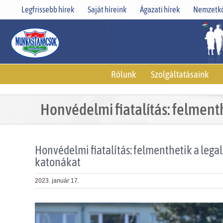
Skip
Legfrissebb hírek
Saját híreink
Ágazati hírek
Nemzetkö
to
content
Rólunk
Szolgáltatásaink
Honvédelmi fiatalítás: felmenth
Honvédelmi fiatalítás: felmenthetik a legal
katonákat
2023. január 17.
View
Larger