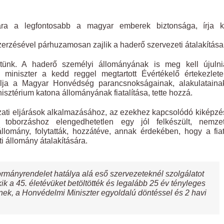
a a legfontosabb a magyar emberek biztonsága, írja k
erzésével párhuzamosan zajlik a haderő szervezeti átalakítása 
ünk. A haderő személyi állományának is meg kell újulni
miniszter a kedd reggel megtartott Évértékelő értekezlete
élja a Magyar Honvédség parancsnokságainak, alakulataina
sztérium katona állományának fiatalítása, tette hozzá.
ati eljárások alkalmazásához, az ezekhez kapcsolódó kiképzé
s toborzáshoz elengedhetetlen egy jól felkészült, nemzet
ti állomány, folytatták, hozzátéve, annak érdekében, hogy a fia
i állomány átalakítására.
mányrendelet hatálya alá eső szervezeteknél szolgálatot
kik a 45. életévüket betöltötték és legalább 25 év tényleges
eznek, a Honvédelmi Miniszter egyoldalú döntéssel és 2 havi