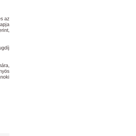
és az
lapja
rint,
ugdíj
mára,
őnyös
snoki