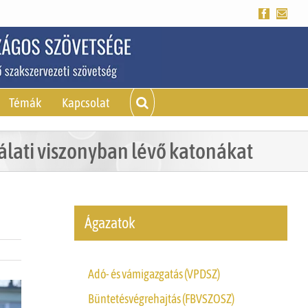
Facebook
Emai
Témák
Kapcsolat
gálati viszonyban lévő katonákat
Ágazatok
Adó- és vámigazgatás (VPDSZ)
Büntetésvégrehajtás (FBVSZOSZ)