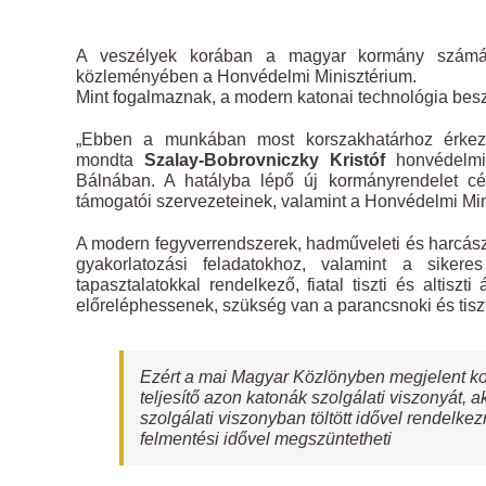
A veszélyek korában a magyar kormány számár
közleményében a Honvédelmi Minisztérium.
Mint fogalmaznak, a modern katonai technológia besz
„Ebben a munkában most korszakhatárhoz érkezt
mondta
Szalay-Bobrovniczky Kristóf
honvédelmi 
Bálnában. A hatályba lépő új kormányrendelet c
támogatói szervezeteinek, valamint a Honvédelmi Mini
A modern fegyverrendszerek, hadműveleti és harcász
gyakorlatozási feladatokhoz, valamint a sikere
tapasztalatokkal rendelkező, fiatal tiszti és altisz
előreléphessenek, szükség van a parancsnoki és tiszt
Ezért a mai Magyar Közlönyben megjelent kor
teljesítő azon katonák szolgálati viszonyát, a
szolgálati viszonyban töltött idővel rendelk
felmentési idővel megszüntetheti