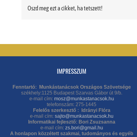
Oszd meg ezt a cikket, ha tetszett!
IMPRESSZUM
Fenntartó: Munkástanácsok Országos Szövetsége
székhely:1125 Budapest Szarvas Gábor út 9/b.
e-mail cím:
mosz@munkastanacsok.hu
telefonszám: 275-1445
Felelős szerkesztő : Idrányi Flóra
e-mail cím:
sajto@munkastanacsok.hu
Informatikai fejlesztő: Bori Zsuzsanna
e-mail cím:
zs.bori@gmail.hu
A honlapon közzétett szakmai, tudományos és egyéb