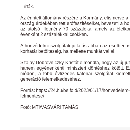
– írták.
Az érintett állomány részére a Kormány, elismerve a 
ország érdekében tett erőfeszítéseiket, bevezeti a hon
az utolsó illetmény 70 százaléka, amely az életko
évenként 2 százalékkal csökken.
A honvédelmi szolgálati juttatás abban az esetben is
korhatár betöltéséig, ha mellette munkát vállal.
Szalay-Bobrovniczky Kristóf elmondta, hogy az új ju
hanem egyénenkénti miniszteri döntéshez kötött. Ez
módon, a több évtizedes katonai szolgálat kiemelt
generáció felemelkedéséhez.
Forrás: https: //24.hu/belfold/2023/01/17/honvedelem-
felmentese/
Fotó: MTI/VASVÁRI TAMÁS