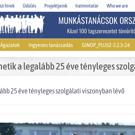
zi hírek
Üdülés
Projektjeink
Iratmintatár
Who we are
Ágazatok
Ingyenes tanácsadás
GINOP_PLUSZ-3.2.3-24
etik a legalább 25 éve tényleges szol
ább 25 éve tényleges szolgálati viszonyban lévő