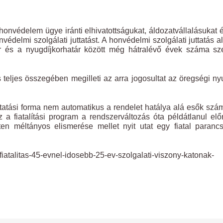
honvédelem ügye iránti elhivatottságukat, áldozatvállalásukat 
védelmi szolgálati juttatást. A honvédelmi szolgálati juttatás a
r és a nyugdíjkorhatár között még hátralévő évek száma sze
 teljes összegében megilleti az arra jogosultat az öregségi ny
ttatási forma nem automatikus a rendelet hatálya alá esők szá
 a fiatalítási program a rendszerváltozás óta példátlanul el
en méltányos elismerése mellet nyit utat egy fiatal paranc
fiatalitas-45-evnel-idosebb-25-ev-szolgalati-viszony-katonak-