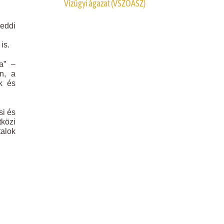
Vízügyi ágazat (VSZOÁSZ)
eddi
is.
a” –
n, a
k és
si és
közi
talok