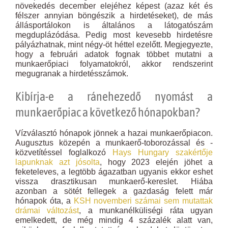
növekedés december elejéhez képest (azaz két és
félszer annyian böngészik a hirdetéseket), de más
állásportálokon is általános a látogatószám
megduplázódása. Pedig most kevesebb hirdetésre
pályázhatnak, mint négy-öt héttel ezelőtt. Megjegyezte,
hogy a februári adatok fognak többet mutatni a
munkaerőpiaci folyamatokról, akkor rendszerint
megugranak a hirdetésszámok.
Kibírja-e a ránehezedő nyomást a
munkaerőpiac a következő hónapokban?
Vízválasztó hónapok jönnek a hazai munkaerőpiacon.
Augusztus közepén a munkaerő-toborozással és -
közvetítéssel foglalkozó
Hays Hungary szakértője
lapunknak azt jósolta
, hogy 2023 elején jöhet a
feketeleves, a legtöbb ágazatban ugyanis ekkor eshet
vissza drasztikusan munkaerő-kereslet. Hiába
azonban a sötét fellegek a gazdaság felett már
hónapok óta, a
KSH novemberi számai sem mutattak
drámai változást
, a munkanélküliségi ráta ugyan
emelkedett, de még mindig 4 százalék alatt van,