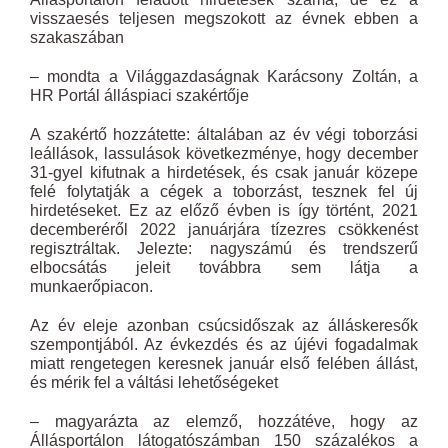
visszaesés teljesen megszokott az évnek ebben a
szakaszában
– mondta a Világgazdaságnak Karácsony Zoltán, a
HR Portál álláspiaci szakértője
A szakértő hozzátette: általában az év végi toborzási
leállások, lassulások következménye, hogy december
31-gyel kifutnak a hirdetések, és csak január közepe
felé folytatják a cégek a toborzást, tesznek fel új
hirdetéseket. Ez az előző évben is így történt, 2021
decemberéről 2022 januárjára tízezres csökkenést
regisztráltak. Jelezte: nagyszámú és trendszerű
elbocsátás jeleit továbbra sem látja a
munkaerőpiacon.
Az év eleje azonban csúcsidőszak az álláskeresők
szempontjából. Az évkezdés és az újévi fogadalmak
miatt rengetegen keresnek január első felében állást,
és mérik fel a váltási lehetőségeket
– magyarázta az elemző, hozzátéve, hogy az
Állásportálon látogatószámban 150 százalékos a