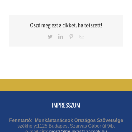
Oszd meg ezt a cikket, ha tetszett!
Twitter
LinkedIn
Pinterest
Email
IMPRESSZUM
Fenntartó: Munkástanácsok Országos Szövetsége
székhely:1125 Budapest Szarvas Gábor út 9/b.
e-mail cím:
mosz@munkastanacsok.hu