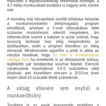
miközben a foglalkoztatottság rekordokat döntöget, a
4,7 millió munkavállaló továbbra is nagyon erős szintre
utal.
A kormány már hónapokkal ezelőtt kilátásba helyezte
a munkahelyvédelmi bértámogatási program
elindítását, amellyel a Covid időszakában több
százezer munkahelyet sikerült megvédeni, ám
információink szerint a kabinet is azzal számol, hogy
tavaszig biztosan lesz elég megrendelés az
építőiparban, ezért a program élesítése ez idáig
elmaradt. Mindenesetre egyelőre a jelek is abba az
irányba mutatnak, hogy
ez nem a munkaerőpiac
válsága lesz
, ha emelkedik is az állástalanok aránya,
legfeljebb pár tizedponttal kúszhat feljebb. Elemzői
várakozások maximálisan 4,5-5 százalékos rátát
jósolnak, ami közelében sincsen a 2010-es évek
elején látott 10 százalék feletti számoknak.
A válság ellenére sem enyhül a
munkaerőhiány
Továbbra is az egyik legnagyobb probléma a