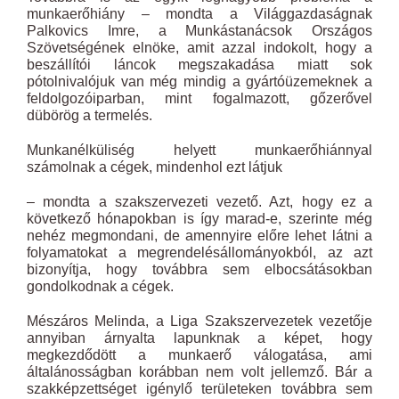
munkaerőhiány – mondta a Világgazdaságnak
Palkovics Imre, a Munkástanácsok Országos
Szövetségének elnöke, amit azzal indokolt, hogy a
beszállítói láncok megszakadása miatt sok
pótolnivalójuk van még mindig a gyártóüzemeknek a
feldolgozóiparban, mint fogalmazott, gőzerővel
dübörög a termelés.
Munkanélküliség helyett munkaerőhiánnyal
számolnak a cégek, mindenhol ezt látjuk
– mondta a szakszervezeti vezető. Azt, hogy ez a
következő hónapokban is így marad-e, szerinte még
nehéz megmondani, de amennyire előre lehet látni a
folyamatokat a megrendelésállományokból, az azt
bizonyítja, hogy továbbra sem elbocsátásokban
gondolkodnak a cégek.
Mészáros Melinda, a Liga Szakszervezetek vezetője
annyiban árnyalta lapunknak a képet, hogy
megkezdődött a munkaerő válogatása, ami
általánosságban korábban nem volt jellemző. Bár a
szakképzettséget igénylő területeken továbbra sem