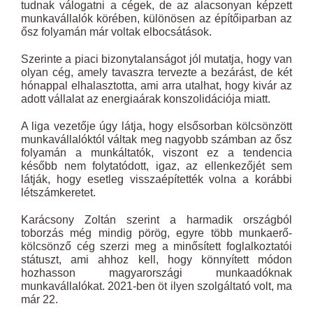
tudnak válogatni a cégek, de az alacsonyan képzett
munkavállalók körében, különösen az építőiparban az
ősz folyamán már voltak elbocsátások.
Szerinte a piaci bizonytalanságot jól mutatja, hogy van
olyan cég, amely tavaszra tervezte a bezárást, de két
hónappal elhalasztotta, ami arra utalhat, hogy kivár az
adott vállalat az energiaárak konszolidációja miatt.
A liga vezetője úgy látja, hogy elsősorban kölcsönzött
munkavállalóktól váltak meg nagyobb számban az ősz
folyamán a munkáltatók, viszont ez a tendencia
később nem folytatódott, igaz, az ellenkezőjét sem
látják, hogy esetleg visszaépítették volna a korábbi
létszámkeretet.
Karácsony Zoltán szerint a harmadik országból
toborzás még mindig pörög, egyre több munkaerő-
kölcsönző cég szerzi meg a minősített foglalkoztatói
státuszt, ami ahhoz kell, hogy könnyített módon
hozhasson magyarországi munkaadóknak
munkavállalókat. 2021-ben öt ilyen szolgáltató volt, ma
már 22.