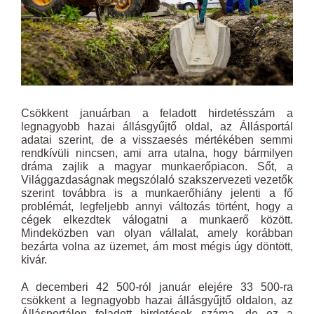
Csökkent januárban a feladott hirdetésszám a
legnagyobb hazai állásgyűjtő oldal, az Állásportál
adatai szerint, de a visszaesés mértékében semmi
rendkívüli nincsen, ami arra utalna, hogy bármilyen
dráma zajlik a magyar munkaerőpiacon. Sőt, a
Világgazdaságnak megszólaló szakszervezeti vezetők
szerint továbbra is a munkaerőhiány jelenti a fő
problémát, legfeljebb annyi változás történt, hogy a
cégek elkezdtek válogatni a munkaerő között.
Mindeközben van olyan vállalat, amely korábban
bezárta volna az üzemet, ám most mégis úgy döntött,
kivár.
A decemberi 42 500-ról január elejére 33 500-ra
csökkent a legnagyobb hazai állásgyűjtő oldalon, az
Állásportálon feladott hirdetések száma, de ez a