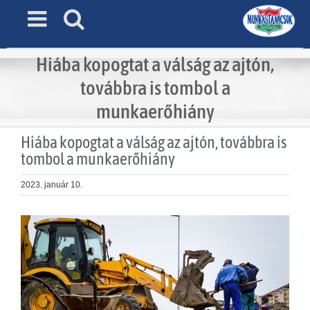
Skip
to
content
Hiába kopogtat a válság az ajtón,
továbbra is tombol a
munkaerőhiány
Hiába kopogtat a válság az ajtón, továbbra is
tombol a munkaerőhiány
2023. január 10.
View
Larger
Image