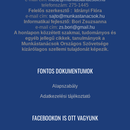
telefonszám: 275-1445
Felelős szerkesztő : Idrányi Flóra
e-mail cím:
sajto@munkastanacsok.hu
Informatikai fejlesztő: Bori Zsuzsanna
e-mail cím:
zs.bori@gmail.hu
A honlapon közzétett szakmai, tudományos és
egyéb jellegű cikkek, tanulmányok a
Munkástanácsok Országos Szövetsége
kizárólagos szellemi tulajdonát képezik.
FONTOS DOKUMENTUMOK
Alapszabály
Adatkezelési tájékoztató
FACEBOOKON IS OTT VAGYUNK