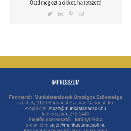
Oszd meg ezt a cikket, ha tetszett!
Twitter
LinkedIn
Pinterest
Email
IMPRESSZUM
Fenntartó: Munkástanácsok Országos Szövetsége
székhely:1125 Budapest Szarvas Gábor út 9/b.
e-mail cím:
mosz@munkastanacsok.hu
telefonszám: 275-1445
Felelős szerkesztő : Idrányi Flóra
e-mail cím:
sajto@munkastanacsok.hu
Informatikai fejlesztő: Bori Zsuzsanna