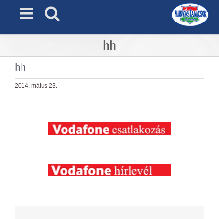
Skip
to
content
hh
hh
2014. május 23.
View
Larger
Image