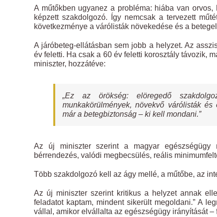
A műtőkben ugyanez a probléma: hiába van orvos, 
képzett szakdolgozó. Így nemcsak a tervezett műt
következménye a várólisták növekedése és a betegel
A járóbeteg-ellátásban sem jobb a helyzet. Az asszi
év feletti. Ha csak a 60 év feletti korosztály távozik,
miniszter, hozzátéve:
„Ez az örökség: elöregedő szakdolgoz
munkakörülmények, növekvő várólisták és 
már a betegbiztonság – ki kell mondani.”
Az új miniszter szerint a magyar egészségügy 
bérrendezés, valódi megbecsülés, reális minimumfelté
Több szakdolgozó kell az ágy mellé, a műtőbe, az int
Az új miniszter szerint kritikus a helyzet annak e
feladatot kaptam, mindent sikerült megoldani.” A le
vállal, amikor elvállalta az egészségügy irányítását 