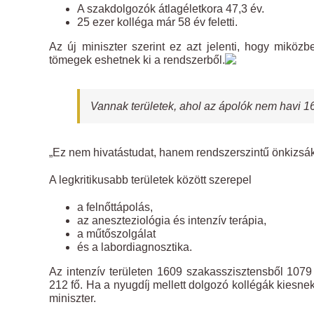
A szakdolgozók átlagéletkora 47,3 év.
25 ezer kolléga már 58 év feletti.
Az új miniszter szerint ez azt jelenti, hogy mik
tömegek eshetnek ki a rendszerből.
Vannak területek, ahol az ápolók nem havi 
„Ez nem hivatástudat, hanem rendszerszintű önkizsá
A legkritikusabb területek között szerepel
a felnőttápolás,
az aneszteziológia és intenzív terápia,
a műtőszolgálat
és a labordiagnosztika.
Az intenzív területen 1609 szakasszisztensből 10
212 fő. Ha a nyugdíj mellett dolgozó kollégák kiesne
miniszter.