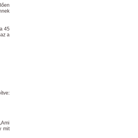
elően
Ennek
da 45
maz a
tve:
 „Ami
y mit