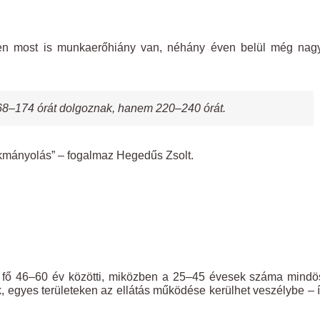
özben most is munkaerőhiány van, néhány éven belül még na
168–174 órát dolgoznak, hanem 220–240 órát.
kmányolás” – fogalmaz Hegedűs Zsolt.
79 fő 46–60 év közötti, miközben a 25–45 évesek száma mind
k, egyes területeken az ellátás működése kerülhet veszélybe – í