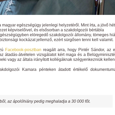
a magyar egészségügy jelenlegi helyzetéről. Mint írta, a jövő hé
zet képviselőivel, és elsősorban a szakdolgozói bértábla
z egészségügyben elöregedő szakdolgozói állomány, tömeges hi
iztonsági kockázat jellemző, ezért sürgősen tenni kell valamit.
zú
Facebook-posztban
reagált arra, hogy Pintér Sándor, az 
az átadás-átvételen vizsgálatot kért maga és a Belügyminiszt
neki vagy az általa irányított kollégáknak szégyenkezniük kellen
akdolgozói Kamara pénteken átadott értékelő dokumentum
ből, az ápolóhiány pedig meghaladja a 30 000 főt.