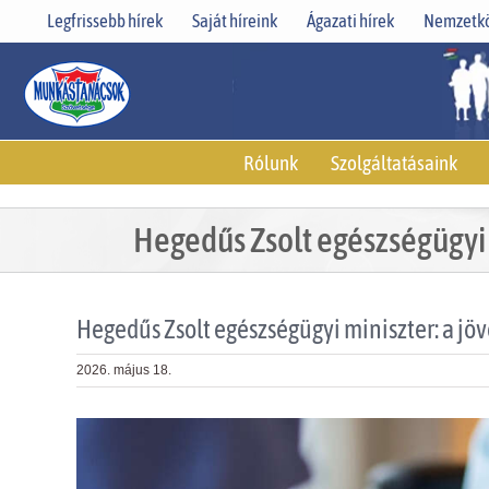
Skip
Legfrissebb hírek
Saját híreink
Ágazati hírek
Nemzetkö
to
content
Rólunk
Szolgáltatásaink
Hegedűs Zsolt egészségügyi 
Hegedűs Zsolt egészségügyi miniszter: a jö
2026. május 18.
View
Larger
Image