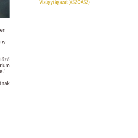
Vízügyi ágazat (VSZOÁSZ)
ten
ány
előző
érium
e.”
ának