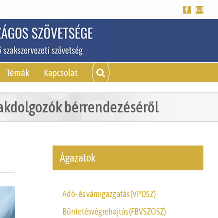
Facebook
Emai
Témák
Kapcsolat
szakdolgozók bérrendezéséről
Ágazatok
Adó- és vámigazgatás (VPDSZ)
Büntetésvégrehajtás (FBVSZOSZ)