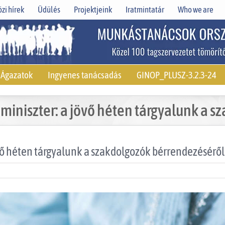
zi hírek
Üdülés
Projektjeink
Iratmintatár
Who we are
Ágazatok
Ingyenes tanácsadás
GINOP_PLUSZ-3.2.3-24
miniszter: a jövő héten tárgyalunk a 
vő héten tárgyalunk a szakdolgozók bérrendezéséről