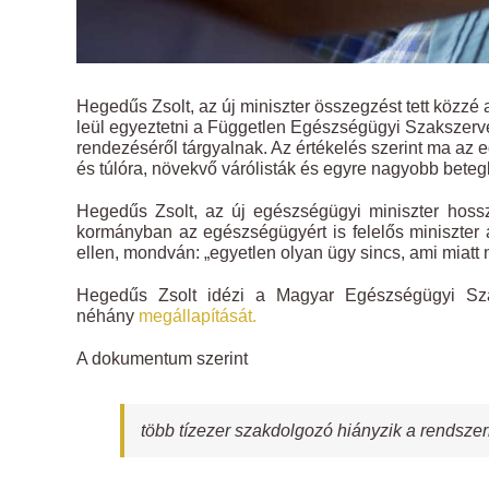
Hegedűs Zsolt, az új miniszter összegzést tett közzé 
leül egyeztetni a Független Egészségügyi Szakszerve
rendezéséről tárgyalnak. Az értékelés szerint ma a
és túlóra, növekvő várólisták és egyre nagyobb betegb
Hegedűs Zsolt, az új egészségügyi miniszter hoss
kormányban az egészségügyért is felelős miniszter 
ellen, mondván: „egyetlen olyan ügy sincs, ami miatt 
Hegedűs Zsolt idézi a Magyar Egészségügyi Sz
néhány
megállapítását.
A dokumentum szerint
több tízezer szakdolgozó hiányzik a rendszer