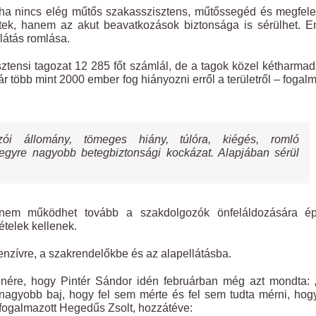
ha nincs elég műtős szakasszisztens, műtőssegéd és megfel
étek, hanem az akut beavatkozások biztonsága is sérülhet. 
látás romlása.
sztensi tagozat 12 285 főt számlál, de a tagok közel kétharma
 már több mint 2000 ember fog hiányozni erről a területről – fogal
ói állomány, tömeges hiány, túlóra, kiégés, romló
egyre nagyobb betegbiztonsági kockázat. Alapjában sérül
nem működhet tovább a szakdolgozók önfeláldozására épí
telek kellenek.
enzívre, a szakrendelőkbe és az alapellátásba.
llenére, hogy Pintér Sándor idén februárban még azt mondta:
gnagyobb baj, hogy fel sem mérte és fel sem tudta mérni, hog
– fogalmazott Hegedűs Zsolt, hozzátéve: