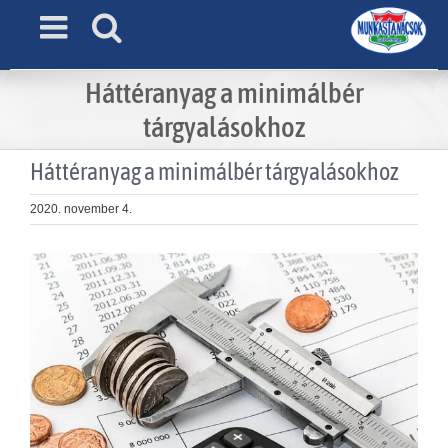
Skip
to
content
Háttéranyag a minimálbér
tárgyalásokhoz
Háttéranyag a minimálbér tárgyalásokhoz
2020. november 4.
View
Larger
Image