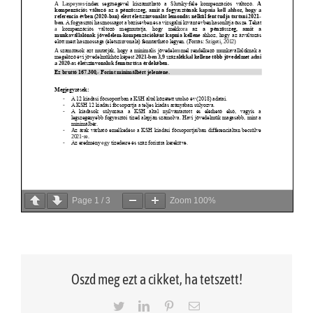
Page
1
/
3
Zoom
100%
Oszd meg ezt a cikket, ha tetszett!
Twitter
LinkedIn
Pinterest
Email