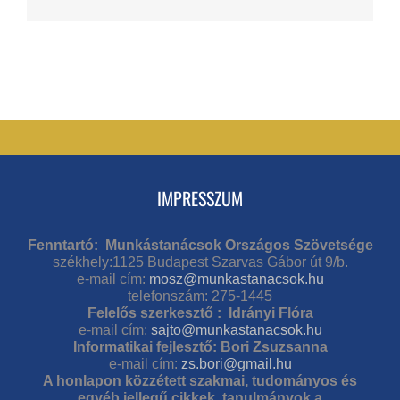
IMPRESSZUM
Fenntartó: Munkástanácsok Országos Szövetsége
székhely:1125 Budapest Szarvas Gábor út 9/b.
e-mail cím:
mosz@munkastanacsok.hu
telefonszám: 275-1445
Felelős szerkesztő : Idrányi Flóra
e-mail cím:
sajto@munkastanacsok.hu
Informatikai fejlesztő: Bori Zsuzsanna
e-mail cím:
zs.bori@gmail.hu
A honlapon közzétett szakmai, tudományos és
egyéb jellegű cikkek, tanulmányok a