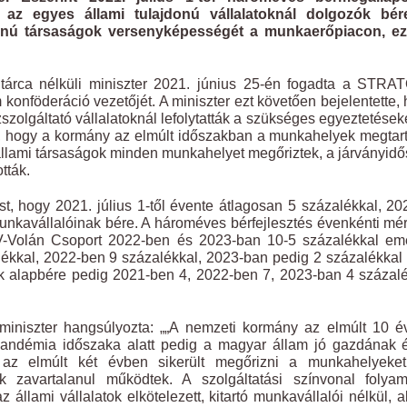
az egyes állami tulajdonú vállalatoknál dolgozók bér
ajdonú társaságok versenyképességét a munkaerőpiacon, ezá
tárca nélküli miniszter 2021. június 25-én fogadta a STRA
 konföderáció vezetőjét. A miniszter ezt követően bejelentette,
zolgáltató vállalatoknál lefolytatták a szükséges egyeztetések
te, hogy a kormány az elmúlt időszakban a munkahelyek megtar
 állami társaságok minden munkahelyet megőriztek, a járványid
tták.
t, hogy 2021. július 1-től évente átlagosan 5 százalékkal, 20
unkavállalóinak bére. A hároméves bérfejlesztés évenkénti mé
ÁV-Volán Csoport 2022-ben és 2023-ban 10-5 százalékkal em
ékkal, 2022-ben 9 százalékkal, 2023-ban pedig 2 százalékkal
k alapbére pedig 2021-ben 4, 2022-ben 7, 2023-ban 4 százal
miniszter hangsúlyozta: „„A nemzeti kormány az elmúlt 10 
 pandémia időszaka alatt pedig a magyar állam jó gazdának 
l az elmúlt két évben sikerült megőrizni a munkahelyeket
k zavartalanul működtek. A szolgáltatási színvonal folyam
 állami vállalatok elkötelezett, kitartó munkavállalói nélkül, a