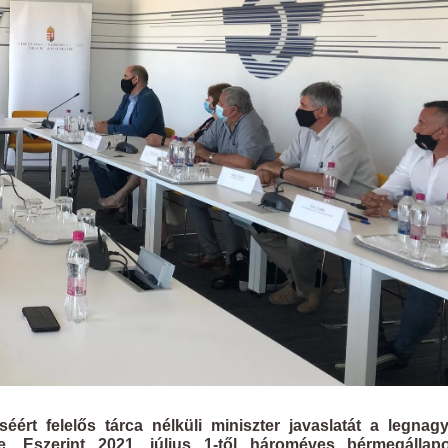
ért felelős tárca nélküli miniszter javaslatát a legnag
sére. Eszerint 2021. július 1-től hároméves bérmegállap