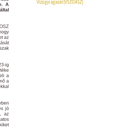
Vízügyi ágazat (VSZOÁSZ)
e. A
ltal
TOSZ
 hogy
et az
tását
őszak
23-ig
rtéke
eli a
 nő a
ékkal
évben
és jó
, az
atos
kiket