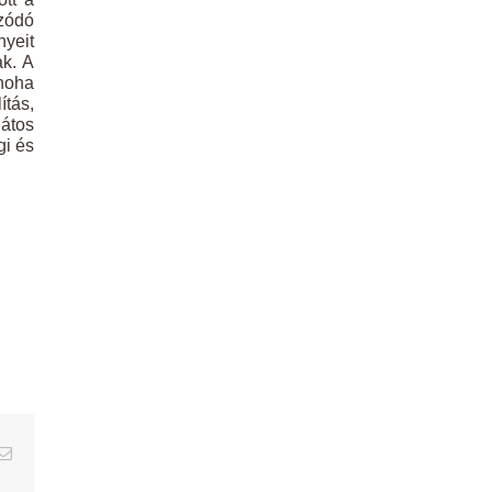
zódó
nyeit
ak. A
noha
tás,
játos
gi és
erest
Email