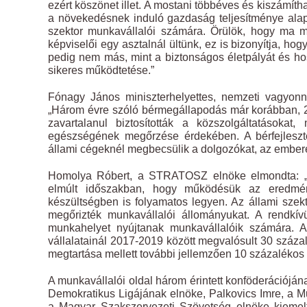
ezért köszönet illet. A mostani többéves és kiszámíth
a növekedésnek induló gazdaság teljesítménye alap
szektor munkavállalói számára. Örülök, hogy ma m
képviselői egy asztalnál ültünk, ez is bizonyítja, h
pedig nem más, mint a biztonságos életpályát és hoss
sikeres működtetése.”
Fónagy János miniszterhelyettes, nemzeti vagyonnal
„Három évre szóló bérmegállapodás már korábban, 2017
zavartalanul biztosították a közszolgáltatásoka
egészségének megőrzése érdekében. A bérfejleszté
állami cégeknél megbecsülik a dolgozókat, az emberek
Homolya Róbert, a STRATOSZ elnöke elmondta: „A kö
elmúlt időszakban, hogy működésük az eredménye
készültségben is folyamatos legyen. Az állami szekto
megőrizték munkavállalói állományukat. A rendkívü
munkahelyet nyújtanak munkavállalóik számára. A
vállalatainál 2017-2019 között megvalósult 30 száz
megtartása mellett további jellemzően 10 százalékos bé
A munkavállalói oldal három érintett konföderációj
Demokratikus Ligájának elnöke, Palkovics Imre, a
a Magyar Szakszervezeti Szövetség elnöke kiemelt