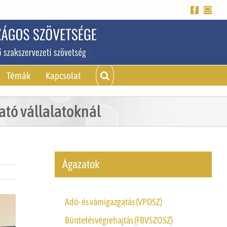
Facebook
Emai
Témák
Kapcsolat
tó vállalatoknál
Ágazatok
Adó- és vámigazgatás (VPDSZ)
Büntetésvégrehajtás (FBVSZOSZ)