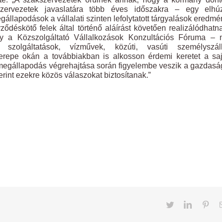
zervezetek javaslatára több éves időszakra – egy elhú
gállapodások a vállalati szinten lefolytatott tárgyalások eredmé
erződéskötő felek által történő aláírást követően realizálódhatn
gy a Közszolgáltató Vállalkozások Konzultációs Fóruma – 
szolgáltatások, vízművek, közúti, vasúti személyszállí
szerepe okán a továbbiakban is alkosson érdemi keretet a sa
k a megállapodás végrehajtása során figyelembe veszik a gazdasá
rint ezekre közös válaszokat biztosítanak.”
Twitter
LinkedIn
Pint