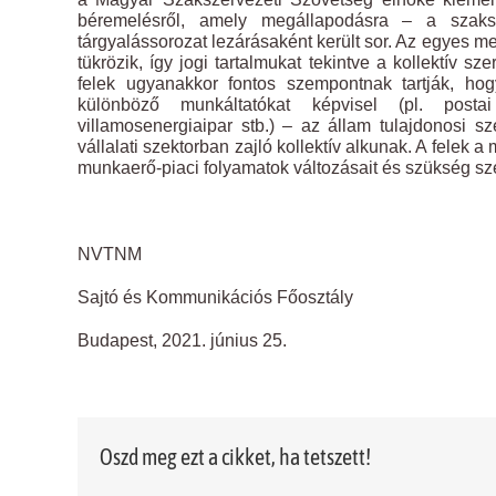
béremelésről, amely megállapodásra – a szaks
tárgyalássorozat lezárásaként került sor. Az egyes me
tükrözik, így jogi tartalmukat tekintve a kollektív sz
felek ugyanakkor fontos szempontnak tartják, ho
különböző munkáltatókat képvisel (pl. postai 
villamosenergiaipar stb.) – az állam tulajdonosi 
vállalati szektorban zajló kollektív alkunak. A fele
munkaerő-piaci folyamatok változásait és szükség sze
NVTNM
Sajtó és Kommunikációs Főosztály
Budapest, 2021. június 25.
Oszd meg ezt a cikket, ha tetszett!