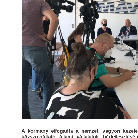
A kormány elfogadta a nemzeti vagyon kezelésé
közszolgáltató állami vállalatok bérfejleszté