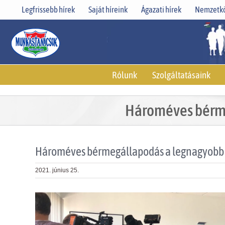
Skip
Legfrissebb hírek
Saját híreink
Ágazati hírek
Nemzetkö
to
content
Rólunk
Szolgáltatásaink
Hároméves bérme
Hároméves bérmegállapodás a legnagyobb k
2021. június 25.
View
Larger
Image