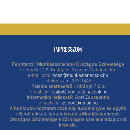
IMPRESSZUM
Fenntartó: Munkástanácsok Országos Szövetsége
székhely:1125 Budapest Szarvas Gábor út 9/b.
e-mail cím:
mosz@munkastanacsok.hu
telefonszám: 275-1445
Felelős szerkesztő : Idrányi Flóra
e-mail cím:
sajto@munkastanacsok.hu
Informatikai fejlesztő: Bori Zsuzsanna
e-mail cím:
zs.bori@gmail.hu
A honlapon közzétett szakmai, tudományos és egyéb
jellegű cikkek, tanulmányok a Munkástanácsok
Országos Szövetsége kizárólagos szellemi tulajdonát
képezik.