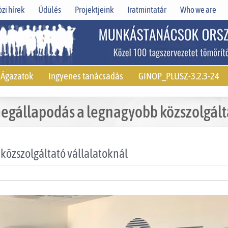
zi hírek
Üdülés
Projektjeink
Iratmintatár
Who we are
Ágazatok
Ingyenes tanácsadás
GINOP_PLUSZ-3.2.3-24
gállapodás a legnagyobb közszolgálta
özszolgáltató vállalatoknál