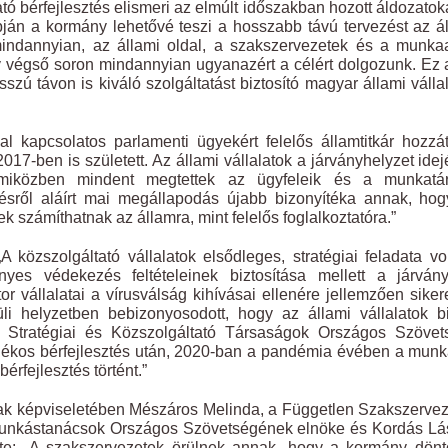
ató bérfejlesztés elismeri az elmúlt időszakban hozott áldozatok
ján a kormány lehetővé teszi a hosszabb távú tervezést az á
indannyian, az állami oldal, a szakszervezetek és a munka
ogy végső soron mindannyian ugyanazért a célért dolgozunk. Ez 
zú távon is kiváló szolgáltatást biztosító magyar állami válla
 kapcsolatos parlamenti ügyekért felelős államtitkár hozzát
-ben is született. Az állami vállalatok a járványhelyzet idej
t, miközben mindent megtettek az ügyfeleik és a munkatár
sről aláírt mai megállapodás újabb bizonyítéka annak, hog
 számíthatnak az államra, mint felelős foglalkoztatóra.”
zszolgáltató vállalatok elsődleges, stratégiai feladata vo
s védekezés feltételeinek biztosítása mellett a járvány
r vállalatai a vírusválság kihívásai ellenére jellemzően sike
li helyzetben bebizonyosodott, hogy az állami vállalatok b
 Stratégiai és Közszolgáltató Társaságok Országos Szövet
alékos bérfejlesztés után, 2020-ban a pandémia évében a mun
rfejlesztés történt.”
ának képviseletében Mészáros Melinda, a Független Szakszerve
 Munkástanácsok Országos Szövetségének elnöke és Kordás Lá
e: „A szakszervezetek örülnek annak, hogy a kormány döntö