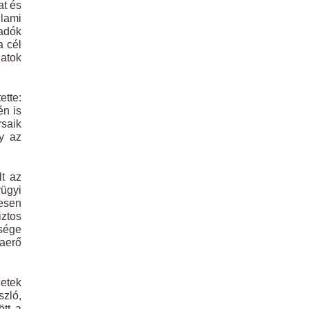
at és
llami
adók
a cél
latok
ette:
én is
saik
y az
lt az
ügyi
resen
iztos
sége
kaerő
zetek
szló,
tt a