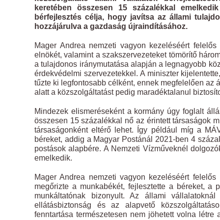
keretében összesen 15 százalékkal emelkedik 
bérfejlesztés célja, hogy javítsa az állami tul
hozzájárulva a gazdaság újraindításához.
Mager Andrea nemzeti vagyon kezeléséért felelős 
elnökét, valamint a szakszervezeteket tömörítő három
a tulajdonos iránymutatása alapján a legnagyobb közs
érdekvédelmi szervezetekkel. A miniszter kijelentet
tűzte ki legfontosabb célként, ennek megfelelően az
alatt a közszolgáltatást pedig maradéktalanul biztosíto
Mindezek elismeréseként a kormány úgy foglalt állás
összesen 15 százalékkal nő az érintett társaságok m
társaságonként eltérő lehet. Így például míg a M
béreket, addig a Magyar Postánál 2021-ben 4 százal
postások alapbére. A Nemzeti Vízműveknél dolgozó
emelkedik.
Mager Andrea nemzeti vagyon kezeléséért felelős 
megőrizte a munkabékét, fejlesztette a béreket, a
munkáltatónak bizonyult. Az állami vállalatokná
ellátásbiztonság és az alapvető közszolgáltatáso
fenntartása természetesen nem jöhetett volna létre az