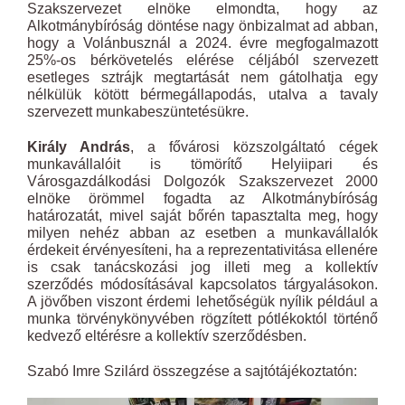
Szakszervezet elnöke elmondta, hogy az
Alkotmánybíróság döntése nagy önbizalmat ad abban,
hogy a Volánbusznál a 2024. évre megfogalmazott
25%-os bérkövetelés elérése céljából szervezett
esetleges sztrájk megtartását nem gátolhatja egy
nélkülük kötött bérmegállapodás, utalva a tavaly
szervezett munkabeszüntetésükre.
Király András
, a fővárosi közszolgáltató cégek
munkavállalóit is tömörítő Helyiipari és
Városgazdálkodási Dolgozók Szakszervezet 2000
elnöke örömmel fogadta az Alkotmánybíróság
határozatát, mivel saját bőrén tapasztalta meg, hogy
milyen nehéz abban az esetben a munkavállalók
érdekeit érvényesíteni, ha a reprezentativitása ellenére
is csak tanácskozási jog illeti meg a kollektív
szerződés módosításával kapcsolatos tárgyalásokon.
A jövőben viszont érdemi lehetőségük nyílik például a
munka törvénykönyvében rögzített pótlékoktól történő
kedvező eltérésre a kollektív szerződésben.
Szabó Imre Szilárd összegzése a sajtótájékoztatón: