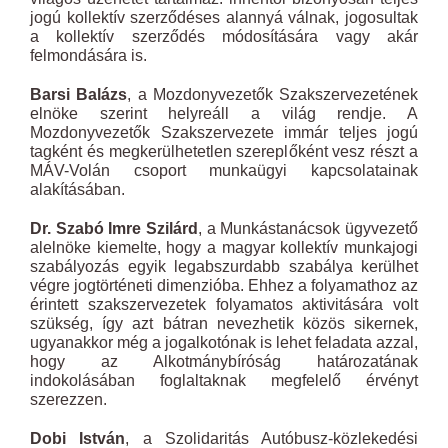
jogú kollektív szerződéses alannyá válnak, jogosultak
a kollektív szerződés módosítására vagy akár
felmondására is.
Barsi Balázs
, a Mozdonyvezetők Szakszervezetének
elnöke szerint helyreáll a világ rendje. A
Mozdonyvezetők Szakszervezete immár teljes jogú
tagként és megkerülhetetlen szereplőként vesz részt a
MÁV-Volán csoport munkaügyi kapcsolatainak
alakításában.
Dr. Szabó Imre Szilárd
, a Munkástanácsok ügyvezető
alelnöke kiemelte, hogy a magyar kollektív munkajogi
szabályozás egyik legabszurdabb szabálya kerülhet
végre jogtörténeti dimenzióba. Ehhez a folyamathoz az
érintett szakszervezetek folyamatos aktivitására volt
szükség, így azt bátran nevezhetik közös sikernek,
ugyanakkor még a jogalkotónak is lehet feladata azzal,
hogy az Alkotmánybíróság határozatának
indokolásában foglaltaknak megfelelő érvényt
szerezzen.
Dobi István
, a Szolidaritás Autóbusz-közlekedési