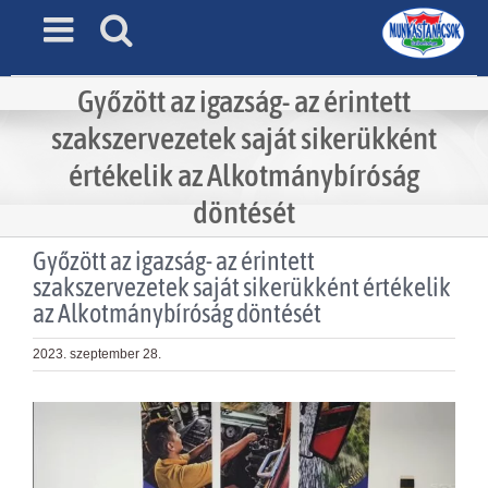
Skip
to
content
Győzött az igazság- az érintett
szakszervezetek saját sikerükként
értékelik az Alkotmánybíróság
döntését
Győzött az igazság- az érintett
szakszervezetek saját sikerükként értékelik
az Alkotmánybíróság döntését
2023. szeptember 28.
View
Larger
Image