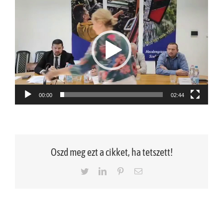
Videólejátszó
00:00
02:44
Oszd meg ezt a cikket, ha tetszett!
Twitter
LinkedIn
Pinterest
Email