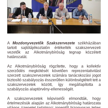
A
Mozdonyvezetők Szakszervezete
székházában
tartott sajtótájékoztatón értékelték szakszervezeti
vezetők az Alkotmánybíróság tegnap közzétett
határozatát.
Az Alkotmánybíróság rögzítette, hogy a kollektív
szerződés megkötését követően reprezentativitást
szerzett szakszervezetek számára tanácskozási jogot
biztosító szabályozás ésszerűtlen különbségtételt tett a
szakszervezetek között, így megállapította a
szabályozás alaptörvény-ellenességét.
A szakszervezetek képviselői elmondták, hogy
értelmezésük alapján az Alkotmánybíróság határozata
világos üzenetet tartalmaz: innentől bizonyosan teljes