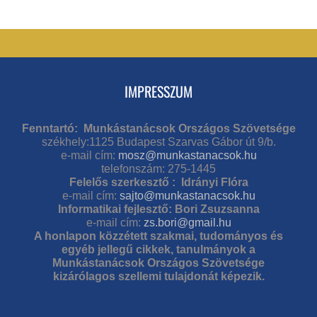
IMPRESSZUM
Fenntartó: Munkástanácsok Országos Szövetsége
székhely:1125 Budapest Szarvas Gábor út 9/b.
e-mail cím:
mosz@munkastanacsok.hu
telefonszám: 275-1445
Felelős szerkesztő : Idrányi Flóra
e-mail cím:
sajto@munkastanacsok.hu
Informatikai fejlesztő: Bori Zsuzsanna
e-mail cím:
zs.bori@gmail.hu
A honlapon közzétett szakmai, tudományos és
egyéb jellegű cikkek, tanulmányok a
Munkástanácsok Országos Szövetsége
kizárólagos szellemi tulajdonát képezik.