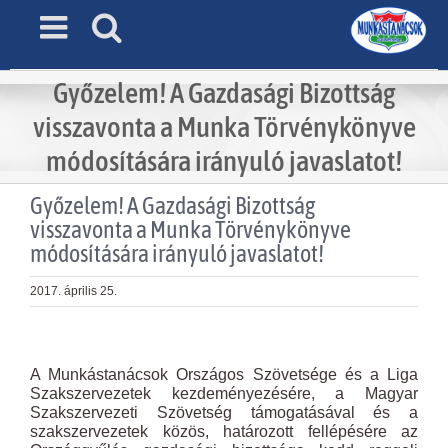
Skip
to
content
Győzelem! A Gazdasági Bizottság
visszavonta a Munka Törvénykönyve
módosítására irányuló javaslatot!
Győzelem! A Gazdasági Bizottság
visszavonta a Munka Törvénykönyve
módosítására irányuló javaslatot!
2017. április 25.
View
Larger
A Munkástanácsok Országos Szövetsége és a Liga
Image
Szakszervezetek kezdeményezésére, a Magyar
Szakszervezeti Szövetség támogatásával és a
szakszervezetek közös, határozott fellépésére az