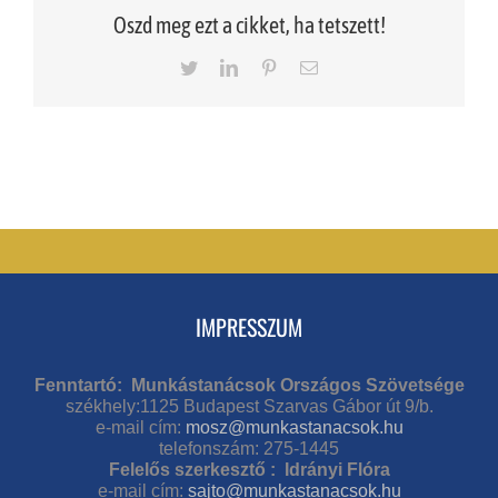
Oszd meg ezt a cikket, ha tetszett!
Twitter
LinkedIn
Pinterest
Email
IMPRESSZUM
Fenntartó: Munkástanácsok Országos Szövetsége
székhely:1125 Budapest Szarvas Gábor út 9/b.
e-mail cím:
mosz@munkastanacsok.hu
telefonszám: 275-1445
Felelős szerkesztő : Idrányi Flóra
e-mail cím:
sajto@munkastanacsok.hu