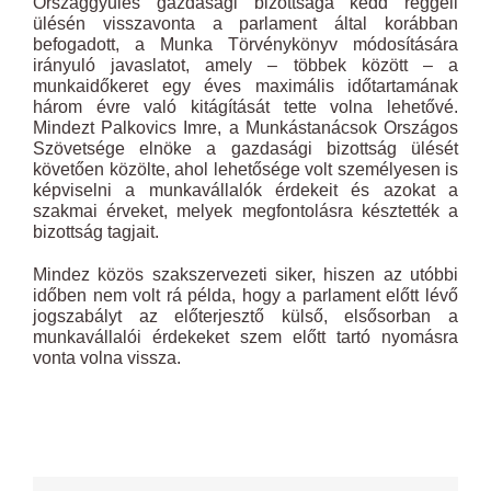
Országgyűlés gazdasági bizottsága kedd reggeli
ülésén visszavonta a parlament által korábban
befogadott, a Munka Törvénykönyv módosítására
irányuló javaslatot, amely – többek között – a
munkaidőkeret egy éves maximális időtartamának
három évre való kitágítását tette volna lehetővé.
Mindezt Palkovics Imre, a Munkástanácsok Országos
Szövetsége elnöke a gazdasági bizottság ülését
követően közölte, ahol lehetősége volt személyesen is
képviselni a munkavállalók érdekeit és azokat a
szakmai érveket, melyek megfontolásra késztették a
bizottság tagjait.
Mindez közös szakszervezeti siker, hiszen az utóbbi
időben nem volt rá példa, hogy a parlament előtt lévő
jogszabályt az előterjesztő külső, elsősorban a
munkavállalói érdekeket szem előtt tartó nyomásra
vonta volna vissza.