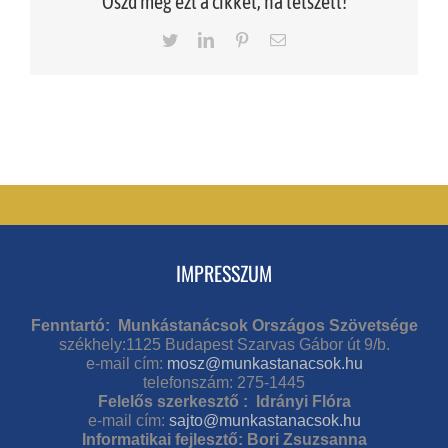
Oszd meg ezt a cikket, ha tetszett!
Twitter
LinkedIn
Pinterest
Email
IMPRESSZUM
Fenntartó: Munkástanácsok Országos Szövetsége
székhely:1125 Budapest Szarvas Gábor út 9/b.
e-mail cím:
mosz@munkastanacsok.hu
telefonszám: 275-1445
Felelős szerkesztő : Idrányi Flóra
e-mail cím:
sajto@munkastanacsok.hu
Informatikai fejlesztő: Bori Zsuzsanna