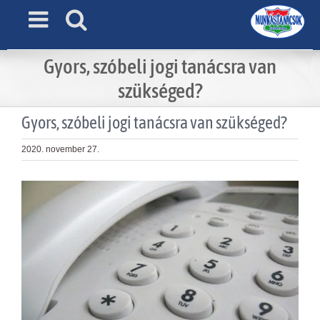
Skip
to
content
Gyors, szóbeli jogi tanácsra van
szükséged?
Gyors, szóbeli jogi tanácsra van szükséged?
2020. november 27.
View
Larger
Image