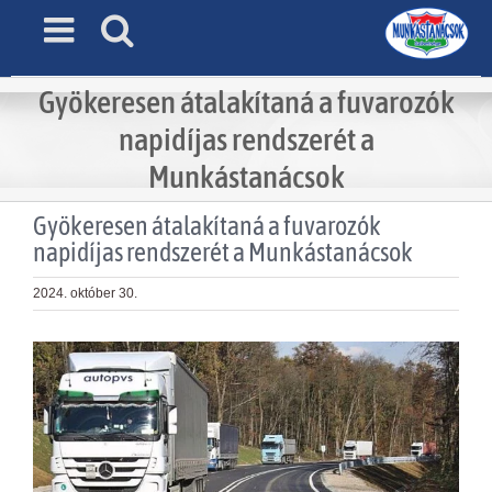
Skip
to
content
Gyökeresen átalakítaná a fuvarozók
napidíjas rendszerét a
Munkástanácsok
Gyökeresen átalakítaná a fuvarozók
napidíjas rendszerét a Munkástanácsok
2024. október 30.
View
Larger
Image