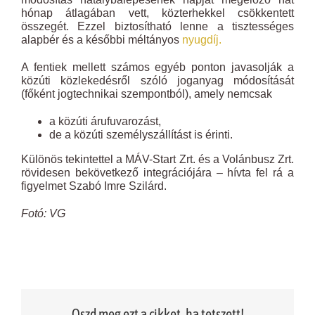
hónap átlagában vett, közterhekkel csökkentett
összegét. Ezzel biztosítható lenne a tisztességes
alapbér és a későbbi méltányos
nyugdíj.
A fentiek mellett számos egyéb ponton javasolják a
közúti közlekedésről szóló joganyag módosítását
(főként jogtechnikai szempontból), amely nemcsak
a közúti árufuvarozást,
de a közúti személyszállítást is érinti.
Különös tekintettel a MÁV-Start Zrt. és a Volánbusz Zrt.
rövidesen bekövetkező integrációjára – hívta fel rá a
figyelmet Szabó Imre Szilárd.
Fotó: VG
Oszd meg ezt a cikket, ha tetszett!