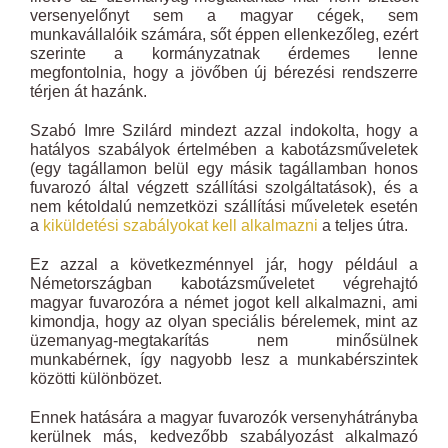
versenyelőnyt sem a magyar cégek, sem
munkavállalóik számára, sőt éppen ellenkezőleg, ezért
szerinte a kormányzatnak érdemes lenne
megfontolnia, hogy a jövőben új bérezési rendszerre
térjen át hazánk.
Szabó Imre Szilárd mindezt azzal indokolta, hogy a
hatályos szabályok értelmében a kabotázsműveletek
(egy tagállamon belül egy másik tagállamban honos
fuvarozó által végzett szállítási szolgáltatások), és a
nem kétoldalú nemzetközi szállítási műveletek esetén
a
kiküldetési szabályokat kell alkalmazni
a teljes útra.
Ez azzal a következménnyel jár, hogy például a
Németországban kabotázsműveletet végrehajtó
magyar fuvarozóra a német jogot kell alkalmazni, ami
kimondja, hogy az olyan speciális bérelemek, mint az
üzemanyag-megtakarítás nem minősülnek
munkabérnek, így nagyobb lesz a munkabérszintek
közötti különbözet.
Ennek hatására a magyar fuvarozók versenyhátrányba
kerülnek más, kedvezőbb szabályozást alkalmazó