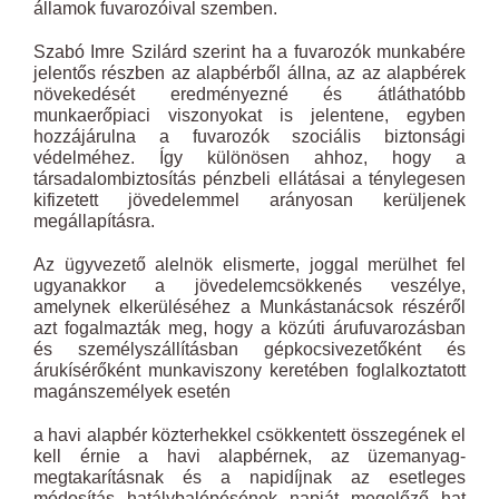
államok fuvarozóival szemben.
Szabó Imre Szilárd szerint ha a fuvarozók munkabére
jelentős részben az alapbérből állna, az az alapbérek
növekedését eredményezné és átláthatóbb
munkaerőpiaci viszonyokat is jelentene, egyben
hozzájárulna a fuvarozók szociális biztonsági
védelméhez. Így különösen ahhoz, hogy a
társadalombiztosítás pénzbeli ellátásai a ténylegesen
kifizetett jövedelemmel arányosan kerüljenek
megállapításra.
Az ügyvezető alelnök elismerte, joggal merülhet fel
ugyanakkor a jövedelemcsökkenés veszélye,
amelynek elkerüléséhez a Munkástanácsok részéről
azt fogalmazták meg, hogy a közúti árufuvarozásban
és személyszállításban gépkocsivezetőként és
árukísérőként munkaviszony keretében foglalkoztatott
magánszemélyek esetén
a havi alapbér közterhekkel csökkentett összegének el
kell érnie a havi alapbérnek, az üzemanyag-
megtakarításnak és a napidíjnak az esetleges
módosítás hatálybalépésének napját megelőző hat