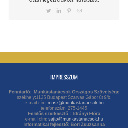
Twitter
LinkedIn
Pinterest
Email
IMPRESSZUM
Fenntartó: Munkástanácsok Országos Szövetsége
székhely:1125 Budapest Szarvas Gábor út 9/b.
e-mail cím:
mosz@munkastanacsok.hu
telefonszám: 275-1445
Felelős szerkesztő : Idrányi Flóra
e-mail cím:
sajto@munkastanacsok.hu
Informatikai fejlesztő: Bori Zsuzsanna