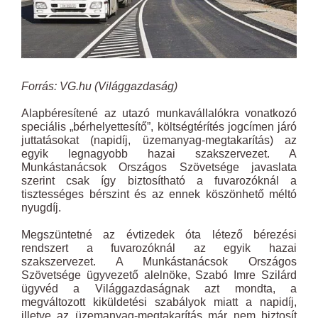
Forrás: VG.hu (Világgazdaság)
Alapbéresítené az utazó munkavállalókra vonatkozó
speciális „bérhelyettesítő”, költségtérítés jogcímen járó
juttatásokat (napidíj, üzemanyag-megtakarítás) az
egyik legnagyobb hazai szakszervezet. A
Munkástanácsok Országos Szövetsége javaslata
szerint csak így biztosítható a fuvarozóknál a
tisztességes bérszint és az ennek köszönhető méltó
nyugdíj.
Megszüntetné az évtizedek óta létező bérezési
rendszert a fuvarozóknál az egyik hazai
szakszervezet. A Munkástanácsok Országos
Szövetsége ügyvezető alelnöke, Szabó Imre Szilárd
ügyvéd a Világgazdaságnak azt mondta, a
megváltozott kiküldetési szabályok miatt a napidíj,
illetve az üzemanyag-megtakarítás már nem biztosít