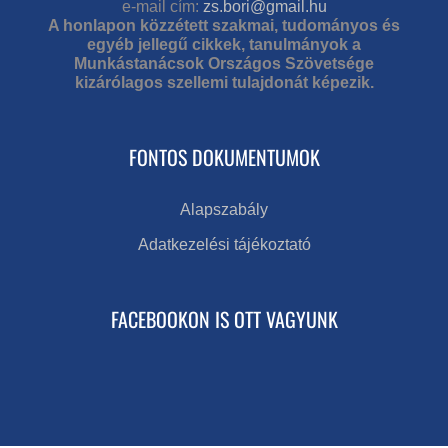
e-mail cím:
zs.bori@gmail.hu
A honlapon közzétett szakmai, tudományos és
egyéb jellegű cikkek, tanulmányok a
Munkástanácsok Országos Szövetsége
kizárólagos szellemi tulajdonát képezik.
FONTOS DOKUMENTUMOK
Alapszabály
Adatkezelési tájékoztató
FACEBOOKON IS OTT VAGYUNK