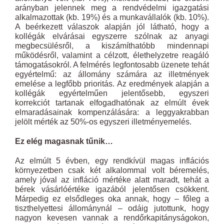
arányban jelennek meg a rendvédelmi igazgatási
alkalmazottak (kb. 19%) és a munkavállalók (kb. 10%).
A beérkezett válaszok alapján jól látható, hogy a
kollégák elvárásai egyszerre szólnak az anyagi
megbecsülésről, a kiszámíthatóbb mindennapi
működésről, valamint a célzott, élethelyzetre reagáló
támogatásokról. A felmérés legfontosabb üzenete tehát
egyértelmű: az állomány számára az illetmények
emelése a legfőbb prioritás. Az eredmények alapján a
kollégák egyértelműen jelentősebb, egyszeri
korrekciót tartanak elfogadhatónak az elmúlt évek
elmaradásainak kompenzálására: a leggyakrabban
jelölt mérték az 50%-os egyszeri illetményemelés.
Ez elég magasnak tűnik…
Az elmúlt 5 évben, egy rendkívül magas inflációs
környezetben csak két alkalommal volt béremelés,
amely jóval az infláció mértéke alatt maradt, tehát a
bérek vásárlóértéke igazából jelentősen csökkent.
Márpedig ez elsődleges oka annak, hogy – főleg a
tiszthelyettesi állománynál – odáig jutottunk, hogy
nagyon kevesen vannak a rendőrkapitányságokon,