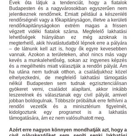
Évek óta látjuk a tendenciát, hogy a fiatalok
Budapesten és a nagyvárosokban egyszerűen nem
jelentkeznek rendőrnek. Emiatt például a készenléti
rendőrségnél vagy a főkapitányságon, illetve a kerületi
rendőrkapitányságokon extrém magas a frissen
végzett vidéki fiatalok száma. Megfelelő lakhatási
lehetőségek hiányában ez még azoknak is
megterhelő, akik hivatástudatból lépnek erre a pályára
– de látnunk kell azt is, hogy ők egyre kevesebben
vannak. Azokon a területeken, ahol nincs más vagy
kevés a munkalehetőség, sokan az ingyenes képzés
és a megélhetés miatt választják a rendőri pályát. Ám
ha utána nem tudnak otthon, a családjukhoz közel
elhelyezkedni, de megfelelő lakhatási támogatás
nélkül Budapesten sem tudnak egzisztenciálisan
gyökeret verni, családot alapítani, akkor inkább
leszerelnek és választanak egy civil pályát, amivel
jobban boldogulnak. Többször próbáltuk erre felhívni a
rendőri vezetők és a minisztérium figyelmét,
kidolgoztunk egy programot is a lakhatás
támogatására, ám ez nem valósulhatott meg.
Azért erre nagyon könnyen mondhatják azt, hogy a
civil pályakezdőket sem segíti senki lakhatási