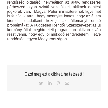
rendőrség oldaláról helyreálljon az aktív, rendszeres
párbeszéd olyan szintű vezetőkkel, akiknek döntési
jogkörük van. Magyar Péter miniszterelnök figyelmét
is felhívtuk arra, hogy mennyire fontos, hogy az állam
kiemelt feladatként kezelje az állományt érintő
problémákat. A Független Rendőr Szakszervezet az új
kormány által meghirdetett programban aktívan kíván
részt venni, hogy egy jól működő rendvédelem, illetve
rendőrség legyen Magyarországon.
Oszd meg ezt a cikket, ha tetszett!
Twitter
LinkedIn
Pinterest
Email