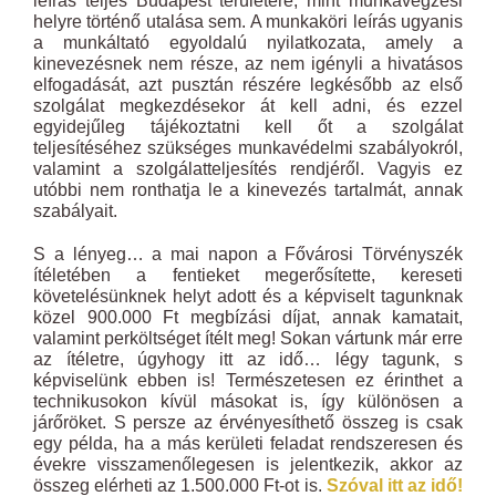
leírás teljes Budapest területére, mint munkavégzési
helyre történő utalása sem. A munkaköri leírás ugyanis
a munkáltató egyoldalú nyilatkozata, amely a
kinevezésnek nem része, az nem igényli a hivatásos
elfogadását, azt pusztán részére legkésőbb az első
szolgálat megkezdésekor át kell adni, és ezzel
egyidejűleg tájékoztatni kell őt a szolgálat
teljesítéséhez szükséges munkavédelmi szabályokról,
valamint a szolgálatteljesítés rendjéről. Vagyis ez
utóbbi nem ronthatja le a kinevezés tartalmát, annak
szabályait.
S a lényeg… a mai napon a Fővárosi Törvényszék
ítéletében a fentieket megerősítette, kereseti
követelésünknek helyt adott és a képviselt tagunknak
közel 900.000 Ft megbízási díjat, annak kamatait,
valamint perköltséget ítélt meg! Sokan vártunk már erre
az ítéletre, úgyhogy itt az idő… légy tagunk, s
képviselünk ebben is! Természetesen ez érinthet a
technikusokon kívül másokat is, így különösen a
járőröket. S persze az érvényesíthető összeg is csak
egy példa, ha a más kerületi feladat rendszeresen és
évekre visszamenőlegesen is jelentkezik, akkor az
összeg elérheti az 1.500.000 Ft-ot is.
Szóval itt az idő!