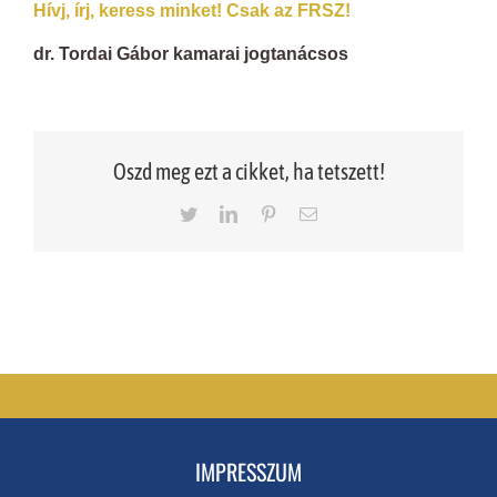
Hívj, írj, keress minket! Csak az FRSZ!
dr. Tordai Gábor kamarai jogtanácsos
Oszd meg ezt a cikket, ha tetszett!
Twitter
LinkedIn
Pinterest
Email
IMPRESSZUM