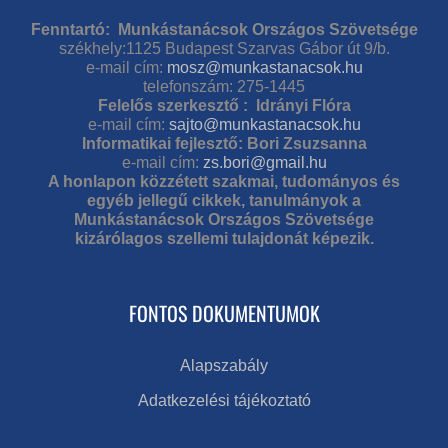
Fenntartó: Munkástanácsok Országos Szövetsége
székhely:1125 Budapest Szarvas Gábor út 9/b.
e-mail cím:
mosz@munkastanacsok.hu
telefonszám: 275-1445
Felelős szerkesztő : Idrányi Flóra
e-mail cím:
sajto@munkastanacsok.hu
Informatikai fejlesztő: Bori Zsuzsanna
e-mail cím:
zs.bori@gmail.hu
A honlapon közzétett szakmai, tudományos és
egyéb jellegű cikkek, tanulmányok a
Munkástanácsok Országos Szövetsége
kizárólagos szellemi tulajdonát képezik.
FONTOS DOKUMENTUMOK
Alapszabály
Adatkezelési tájékoztató