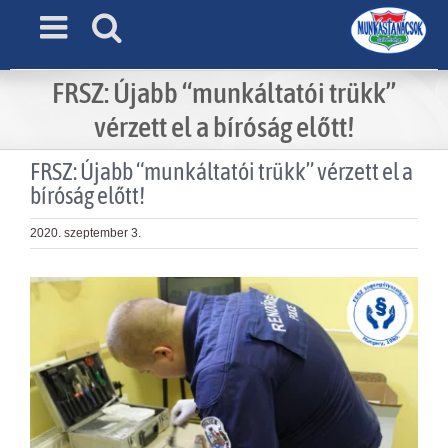
Skip
to
content
FRSZ: Újabb “munkáltatói trükk”
vérzett el a bíróság előtt!
FRSZ: Újabb “munkáltatói trükk” vérzett el a
bíróság előtt!
2020. szeptember 3.
View
Larger
Image