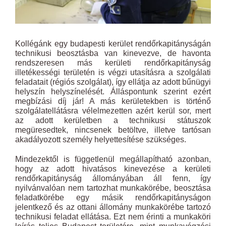
Kollégánk egy budapesti kerület rendőrkapitányságán
technikusi beosztásba van kinevezve, de havonta
rendszeresen más kerületi rendőrkapitányság
illetékességi területén is végzi utasításra a szolgálati
feladatait (régiós szolgálat), így ellátja az adott bűnügyi
helyszín helyszínelését. Álláspontunk szerint ezért
megbízási díj jár! A más kerületekben is történő
szolgálatellátásra vélelmezetten azért kerül sor, mert
az adott kerületben a technikusi státuszok
megüresedtek, nincsenek betöltve, illetve tartósan
akadályozott személy helyettesítése szükséges.
Mindezektől is függetlenül megállapítható azonban,
hogy az adott hivatásos kinevezése a kerületi
rendőrkapitányság állományában áll fenn, így
nyilvánvalóan nem tartozhat munkakörébe, beosztása
feladatkörébe egy másik rendőrkapitányságon
jelentkező és az ottani állomány munkakörébe tartozó
technikusi feladat ellátása. Ezt nem érinti a munkaköri